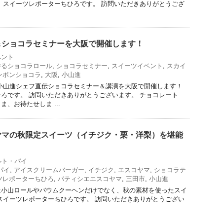
 スイーツレポーターちひろです。 訪問いただきありがとうござ
＆ショコラセミナーを大阪で開催します！
ベント
香るショコラロール
,
ショコラセミナー
,
スイーツイベント
,
スカイ
ンボンショコラ
,
大阪
,
小山進
小山進シェフ直伝ショコラセミナー＆講演を大阪で開催します！
ろです。 訪問いただきありがとうございます。 チョコレート
、お待たせしま ...
ヤマの秋限定スイーツ（イチジク・栗・洋梨）を堪能
ルト・パイ
パイ
,
アイスクリームバーガー
,
イチジク
,
エスコヤマ
,
ショコラテ
ツレポーターちひろ
,
パティシエエスコヤマ
,
三田市
,
小山進
は小山ロールやバウムクーヘンだけでなく、秋の素材を使ったスイ
スイーツレポーターちひろです。 訪問いただきありがとうござい