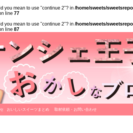
 Did you mean to use "continue 2"? in
/home/sweets/sweetsrepor
n line
77
 Did you mean to use "continue 2"? in
/home/sweets/sweetsrepor
n line
87
セ
おいしいスイーツまとめ
取材依頼・お問い合わせ