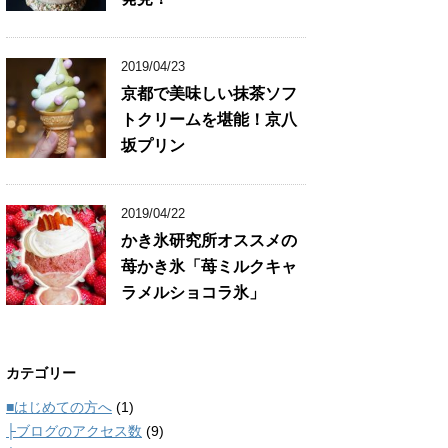
2019/04/23
京都で美味しい抹茶ソフ
トクリームを堪能！京八
坂プリン
2019/04/22
かき氷研究所オススメの
苺かき氷「苺ミルクキャ
ラメルショコラ氷」
カテゴリー
■はじめての方へ
(1)
├ブログのアクセス数
(9)