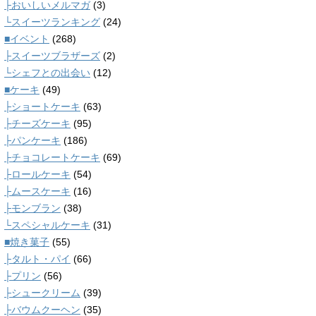
├おいしいメルマガ
(3)
└スイーツランキング
(24)
■イベント
(268)
├スイーツブラザーズ
(2)
└シェフとの出会い
(12)
■ケーキ
(49)
├ショートケーキ
(63)
├チーズケーキ
(95)
├パンケーキ
(186)
├チョコレートケーキ
(69)
├ロールケーキ
(54)
├ムースケーキ
(16)
├モンブラン
(38)
└スペシャルケーキ
(31)
■焼き菓子
(55)
├タルト・パイ
(66)
├プリン
(56)
├シュークリーム
(39)
├バウムクーヘン
(35)