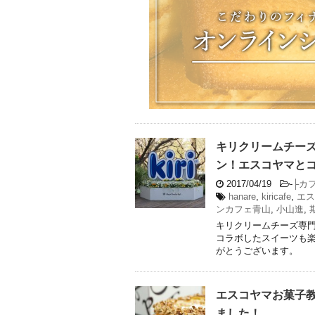
キリクリームチーズ専
ン！エスコヤマと
2017/04/19
-
├カ
hanare
,
kiricafe
,
エス
ンカフェ青山
,
小山進
,
キリクリームチーズ専門店
コラボしたスイーツも楽
がとうございます。
エスコヤマお菓子教
ました！