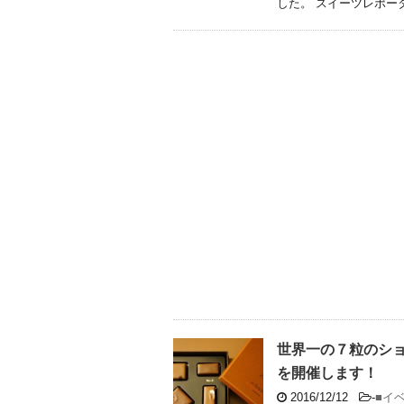
した。 スイーツレポー
世界一の７粒のショ
を開催します！
2016/12/12
-
■イ