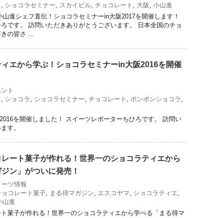
ラ
,
ショコラセミナー
,
スカイビル
,
チョコレート
,
大阪
,
小山進
小山進シェフ直伝！ショコラセミナーin大阪2017を開催します！
ろです。 訪問いただきありがとうございます。 日本全国のチョ
の皆さ ...
ィエから学ぶ！ショコラセミナーin大阪2016を開催
ベント
マ
,
ショコラ
,
ショコラセミナー
,
チョコレート
,
ボンボンショコラ
,
2016を開催しました！ スイーツレポーターちひろです。 訪問い
います。
コレート菓子が作れる！世界一のショコラティエから
ガジン」がついに発売！
イーツ情報
チョコレート菓子
,
まる得マガジン
,
エスコヤマ
,
ショコラティエ
,
小山進
ート菓子が作れる！世界一のショコラティエから学べる「まる得マ