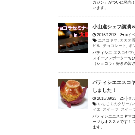
ガジン」がついに発売！
います。
小山進シェフ講演
2015/12/13
-
■イ
エスコヤマ
,
カカオ
ビル
,
チョコレート
,
ボ
パティシエ エスコヤマ
スイーツレポーターちひ
（ショコラ）好きの皆さま
パティシエエスコ
しました！
2015/09/23
-
├タ
いちじくのクリーム
ィエ
,
スイーツ
,
スイー
パティシエエスコヤマ
ーツもオススメです！ 
ます。