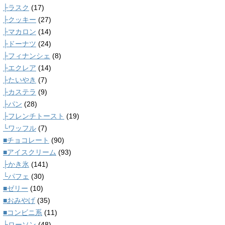
├ラスク
(17)
├クッキー
(27)
├マカロン
(14)
├ドーナツ
(24)
├フィナンシェ
(8)
├エクレア
(14)
├たいやき
(7)
├カステラ
(9)
├パン
(28)
├フレンチトースト
(19)
└ワッフル
(7)
■チョコレート
(90)
■アイスクリーム
(93)
├かき氷
(141)
└パフェ
(30)
■ゼリー
(10)
■おみやげ
(35)
■コンビニ系
(11)
├ローソン
(48)