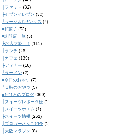
├ファミマ
(32)
├セブンイレブン
(30)
└サークルKサンクス
(4)
■和菓子
(52)
■訪問店一覧
(5)
├お店突撃！！
(111)
├ランチ
(26)
├カフェ
(139)
├ディナー
(18)
└ラーメン
(2)
■今日のおやつ
(7)
└３時のおやつ
(9)
■ちひろのブログ
(360)
├スイーツレポータ様
(1)
├スイーツポエム
(1)
├スイーツ情報
(262)
├ブロガーさんご紹介
(1)
├大阪マラソン
(8)