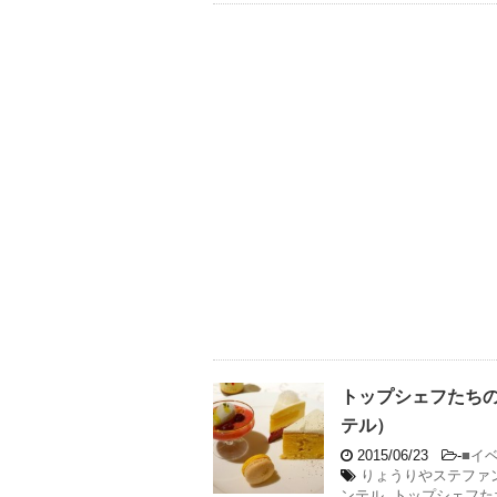
トップシェフたち
テル）
2015/06/23
-
■イ
りょうりやステファ
ンテル
,
トップシェフた