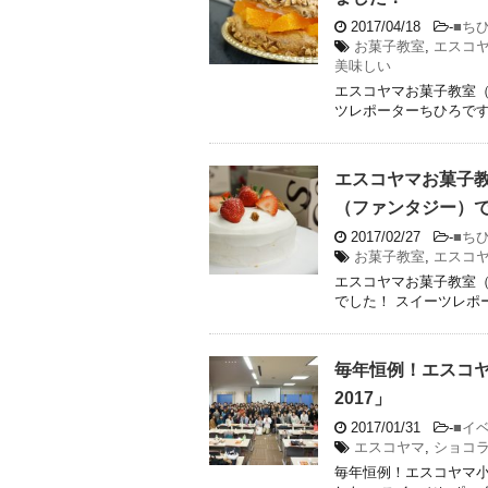
2017/04/18
-
■ち
お菓子教室
,
エスコ
美味しい
エスコヤマお菓子教室（
ツレポーターちひろです
エスコヤマお菓子教
（ファンタジー）
2017/02/27
-
■ち
お菓子教室
,
エスコ
エスコヤマお菓子教室（
でした！ スイーツレポ
毎年恒例！エスコヤ
2017」
2017/01/31
-
■イ
エスコヤマ
,
ショコ
毎年恒例！エスコヤマ小