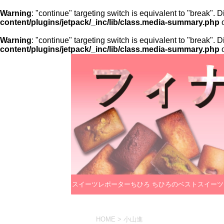
Warning
: "continue" targeting switch is equivalent to "break".
content/plugins/jetpack/_inc/lib/class.media-summary.php
o
Warning
: "continue" targeting switch is equivalent to "break".
content/plugins/jetpack/_inc/lib/class.media-summary.php
o
スイーツレポーターちひろ
ちひろのベストスイーツ
のプロフィール
レクション
HOME
>
小山進