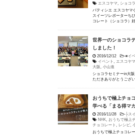
エスコヤマ
,
ショコ
パティシエ エスコヤマ
スイーツレポーターちひ
コレート（ショコラ）好き
世界一のショコラテ
しました！
2016/12/12
-
■イ
イベント
,
エスコヤ
大阪
,
小山進
ショコラセミナーin大阪
ただきありがとうござ
おうちで極上チョ
学べる「まる得マ
2016/11/28
-
├ス
NHK
,
おうちで極上
チョコレート
,
レシピ
,
おうちで極上チョコレ