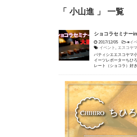
「 小山進 」 一覧
ショコラセミナーi
2017/12/05
-
■イ
イベント
,
エスコヤ
パティシエエスコヤマ小
イーツレポーターちひろ
レート（ショコラ）好きの