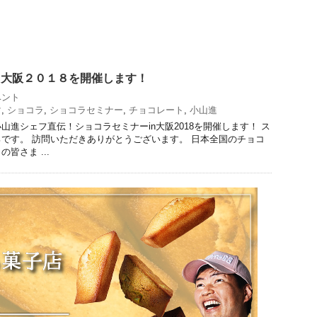
n大阪２０１８を開催します！
ベント
マ
,
ショコラ
,
ショコラセミナー
,
チョコレート
,
小山進
山進シェフ直伝！ショコラセミナーin大阪2018を開催します！ ス
です。 訪問いただきありがとうございます。 日本全国のチョコ
皆さま ...