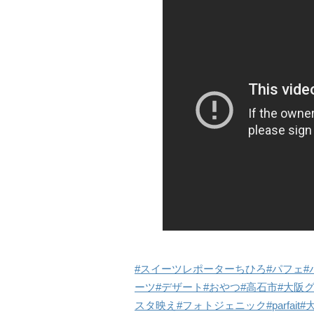
#スイーツレポーターちひろ
#パフェ
#
ーツ
#デザート
#おやつ
#高石市
#大阪
スタ映え
#フォトジェニック
#parfait
#