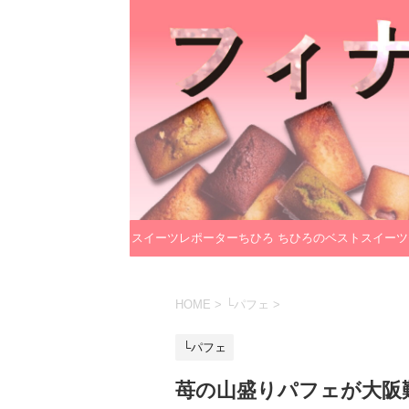
スイーツレポーターちひろ
ちひろのベストスイーツ
のプロフィール
レクション
HOME
>
└パフェ
>
└パフェ
苺の山盛りパフェが大阪