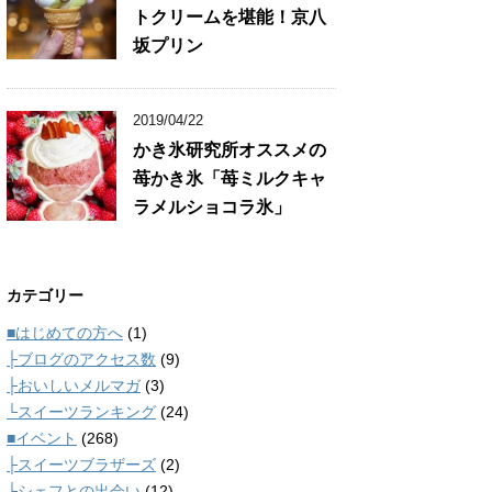
トクリームを堪能！京八
坂プリン
2019/04/22
かき氷研究所オススメの
苺かき氷「苺ミルクキャ
ラメルショコラ氷」
カテゴリー
■はじめての方へ
(1)
├ブログのアクセス数
(9)
├おいしいメルマガ
(3)
└スイーツランキング
(24)
■イベント
(268)
├スイーツブラザーズ
(2)
└シェフとの出会い
(12)