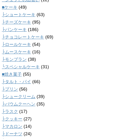
■ケーキ
(49)
├ショートケーキ
(63)
├チーズケーキ
(95)
├パンケーキ
(186)
├チョコレートケーキ
(69)
├ロールケーキ
(54)
├ムースケーキ
(16)
├モンブラン
(38)
└スペシャルケーキ
(31)
■焼き菓子
(55)
├タルト・パイ
(66)
├プリン
(56)
├シュークリーム
(39)
├バウムクーヘン
(35)
├ラスク
(17)
├クッキー
(27)
├マカロン
(14)
├ドーナツ
(24)