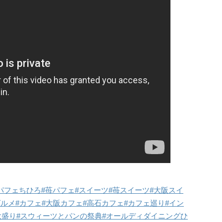
パフェちひろ
#苺パフェ
#スイーツ
#苺スイーツ
#大阪スイ
グルメ
#カフェ
#大阪カフェ
#高石カフェ
#カフェ巡り
#イン
大盛り
#スウィーツとパンの祭典
#オールディダイニングひ