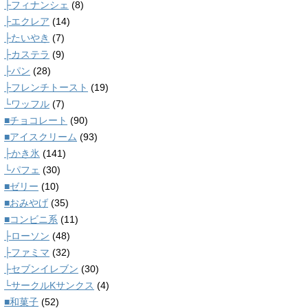
├フィナンシェ
(8)
├エクレア
(14)
├たいやき
(7)
├カステラ
(9)
├パン
(28)
├フレンチトースト
(19)
└ワッフル
(7)
■チョコレート
(90)
■アイスクリーム
(93)
├かき氷
(141)
└パフェ
(30)
■ゼリー
(10)
■おみやげ
(35)
■コンビニ系
(11)
├ローソン
(48)
├ファミマ
(32)
├セブンイレブン
(30)
└サークルKサンクス
(4)
■和菓子
(52)