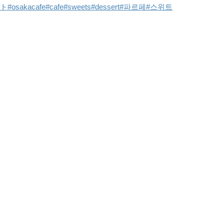
スト
#osakacafe
#cafe
#sweets
#dessert
#파르페
#스위트