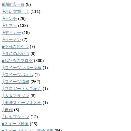
■訪問店一覧
(5)
├お店突撃！！
(111)
├ランチ
(26)
├カフェ
(139)
├ディナー
(18)
└ラーメン
(2)
■今日のおやつ
(7)
└３時のおやつ
(9)
■ちひろのブログ
(360)
├スイーツレポータ様
(1)
├スイーツポエム
(1)
├スイーツ情報
(262)
├ブロガーさんご紹介
(1)
├大阪マラソン
(8)
├美味スイーツまとめ
(1)
├自作
(8)
└レセプション
(12)
■スイーツ動画
(25)
■スイーツ用語・お菓子辞典
(66)