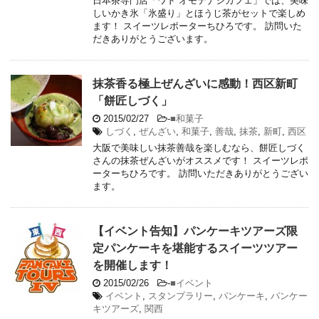
日本茶専門店「ワド オモテナシカフェ」では、美味
しいかき氷「氷盛り」とほうじ茶がセットで楽しめ
ます！ スイーツレポーターちひろです。 訪問いた
だきありがとうございます。
抹茶香る極上ぜんざいに感動！西区新町
「餅匠しづく」
2015/02/27
-
■和菓子
しづく
,
ぜんざい
,
和菓子
,
善哉
,
抹茶
,
新町
,
西区
大阪で美味しい抹茶善哉を楽しむなら、餅匠しづく
さんの抹茶ぜんざいがオススメです！ スイーツレポ
ーターちひろです。 訪問いただきありがとうござい
ます。
【イベント告知】パンケーキツアーズ限
定パンケーキを堪能するスイーツツアー
を開催します！
2015/02/26
-
■イベント
イベント
,
スタンプラリー
,
パンケーキ
,
パンケー
キツアーズ
,
関西