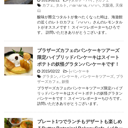
2015/02/22
-
├タルト・パイ
,
├カフェ
カフェ
,
タルト
,
ハaハaハa
,
ハハハ
,
大阪港
,
天保
山
酸味が際立つタルトが食べたくなった時は、海遊館
の近くのレトロカフェ「ハハハ」さんのレモンタル
トがオススメです！ スイーツレポーターちひろで
す。 訪問いただきありがとうございます。
ブラザーズカフェのパンケーキツアーズ
限定ハイブリッドパンケーキはスイート
ポテトの妖怪グラタンパンケーキです！
2015/02/22
-
├パンケーキ
グラタン
,
パンケーキ
,
パンケーキツアーズ
,
ブラ
ザーズカフェ
,
妖怪
ブラザーズカフェのパンケーキツアーズ限定ハイブ
リッドパンケーキはスイートポテトの妖怪グラタン
パンケーキです！ スイーツレポーターちひろです。
訪問いただきありがとうございます。
プレート1つでランチもデザートも楽しめ