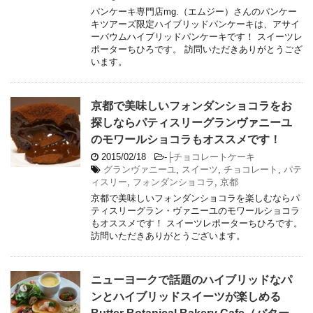
パンケーキ専門店mg.（エムジー）さんのパンケー
キツアーズ限定ハイブリッドパンケーキは、アサイ
ーバウムハイブリッドパンケーキです！ スイーツレ
ポーターちひろです。 訪問いただきありがとうござ
います。
京都で美味しいフォンダンショコラをお
探しならパティスリーグランヴァニーユ
のモワールショコラもオススメです！
2015/02/18
-
├チョコレートケーキ
グランヴァニーユ
,
スイーツ
,
チョコレート
,
パテ
ィスリー
,
フォンダンショコラ
,
京都
京都で美味しいフォンダンショコラを楽しむならパ
ティスリーグラン・ヴァニーユのモワールショコラ
もオススメです！ スイーツレポーターちひろです。
訪問いただきありがとうございます。
ニューヨークで話題のハイブリッドなパ
ンとハイブリッドスイーツが楽しめる