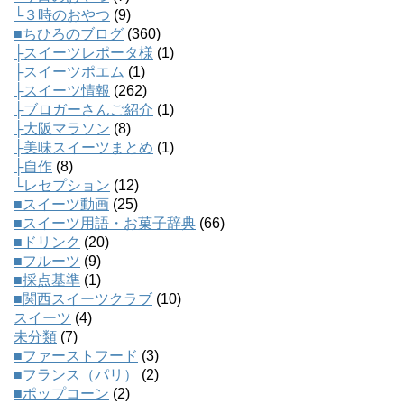
└３時のおやつ
(9)
■ちひろのブログ
(360)
├スイーツレポータ様
(1)
├スイーツポエム
(1)
├スイーツ情報
(262)
├ブロガーさんご紹介
(1)
├大阪マラソン
(8)
├美味スイーツまとめ
(1)
├自作
(8)
└レセプション
(12)
■スイーツ動画
(25)
■スイーツ用語・お菓子辞典
(66)
■ドリンク
(20)
■フルーツ
(9)
■採点基準
(1)
■関西スイーツクラブ
(10)
スイーツ
(4)
未分類
(7)
■ファーストフード
(3)
■フランス（パリ）
(2)
■ポップコーン
(2)