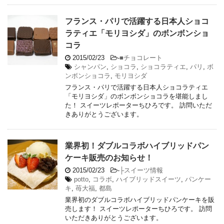
フランス・パリで活躍する日本人ショコ
ラティエ「モリヨシダ」のボンボンショ
コラ
2015/02/23
-
■チョコレート
シャンパン
,
ショコラ
,
ショコラティエ
,
パリ
,
ボ
ンボンショコラ
,
モリヨシダ
フランス・パリで活躍する日本人ショコラティエ
「モリヨシダ」のボンボンショコラを堪能しまし
た！ スイーツレポーターちひろです。 訪問いただ
きありがとうございます。
業界初！ダブルコラボハイブリッドパン
ケーキ販売のお知らせ！
2015/02/23
-
├スイーツ情報
potto
,
コラボ
,
ハイブリッドスイーツ
,
パンケー
キ
,
苺大福
,
都島
業界初のダブルコラボハイブリッドパンケーキを販
売します！ スイーツレポーターちひろです。 訪問
いただきありがとうございます。