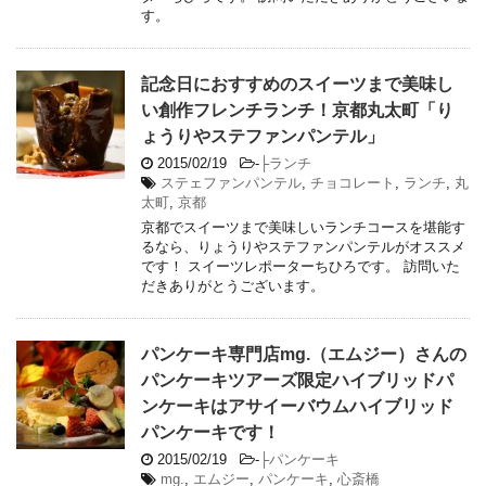
す。
記念日におすすめのスイーツまで美味し
い創作フレンチランチ！京都丸太町「り
ょうりやステファンパンテル」
2015/02/19
-
├ランチ
ステェファンパンテル
,
チョコレート
,
ランチ
,
丸
太町
,
京都
京都でスイーツまで美味しいランチコースを堪能す
るなら、りょうりやステファンパンテルがオススメ
です！ スイーツレポーターちひろです。 訪問いた
だきありがとうございます。
パンケーキ専門店mg.（エムジー）さんの
パンケーキツアーズ限定ハイブリッドパ
ンケーキはアサイーバウムハイブリッド
パンケーキです！
2015/02/19
-
├パンケーキ
mg.
,
エムジー
,
パンケーキ
,
心斎橋