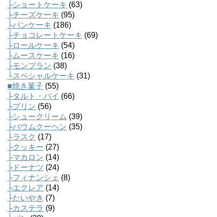
├ショートケーキ
(63)
├チーズケーキ
(95)
├パンケーキ
(186)
├チョコレートケーキ
(69)
├ロールケーキ
(54)
├ムースケーキ
(16)
├モンブラン
(38)
└スペシャルケーキ
(31)
■焼き菓子
(55)
├タルト・パイ
(66)
├プリン
(56)
├シュークリーム
(39)
├バウムクーヘン
(35)
├ラスク
(17)
├クッキー
(27)
├マカロン
(14)
├ドーナツ
(24)
├フィナンシェ
(8)
├エクレア
(14)
├たいやき
(7)
├カステラ
(9)