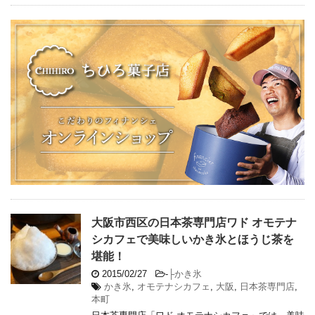
大阪市西区の日本茶専門店ワド オモテナ
シカフェで美味しいかき氷とほうじ茶を
堪能！
2015/02/27
-
├かき氷
かき氷
,
オモテナシカフェ
,
大阪
,
日本茶専門店
,
本町