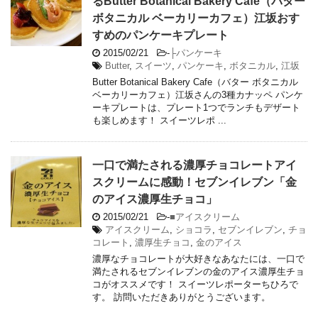
るButter Botanical Bakery Cafe（バター
ボタニカル ベーカリーカフェ）江坂おす
すめのパンケーキプレート
2015/02/21
-
├パンケーキ
Butter
,
スイーツ
,
パンケーキ
,
ボタニカル
,
江坂
Butter Botanical Bakery Cafe（バター ボタニカル
ベーカリーカフェ）江坂さんの3種カナッペ パンケ
ーキプレートは、プレート1つでランチもデザート
も楽しめます！ スイーツレポ ...
一口で満たされる濃厚チョコレートアイ
スクリームに感動！セブンイレブン「金
のアイス濃厚生チョコ」
2015/02/21
-
■アイスクリーム
アイスクリーム
,
ショコラ
,
セブンイレブン
,
チョ
コレート
,
濃厚生チョコ
,
金のアイス
濃厚なチョコレートが大好きなあなたには、一口で
満たされるセブンイレブンの金のアイス濃厚生チョ
コがオススメです！ スイーツレポーターちひろで
す。 訪問いただきありがとうございます。