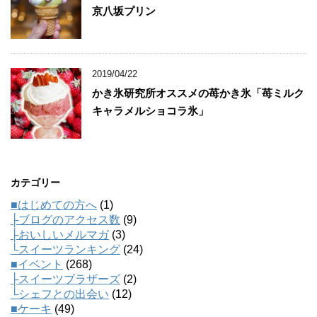
京八坂プリン
2019/04/22
かき氷研究所オススメの苺かき氷「苺ミルク
キャラメルショコラ氷」
カテゴリー
■はじめての方へ
(1)
├ブログのアクセス数
(9)
├おいしいメルマガ
(3)
└スイーツランキング
(24)
■イベント
(268)
├スイーツブラザーズ
(2)
└シェフとの出会い
(12)
■ケーキ
(49)