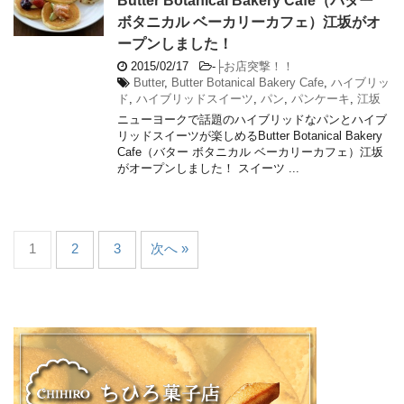
Butter Botanical Bakery Cafe（バター
ボタニカル ベーカリーカフェ）江坂がオ
ープンしました！
2015/02/17
-
├お店突撃！！
Butter
,
Butter Botanical Bakery Cafe
,
ハイブリッ
ド
,
ハイブリッドスイーツ
,
パン
,
パンケーキ
,
江坂
ニューヨークで話題のハイブリッドなパンとハイブ
リッドスイーツが楽しめるButter Botanical Bakery
Cafe（バター ボタニカル ベーカリーカフェ）江坂
がオープンしました！ スイーツ ...
1
2
3
次へ »