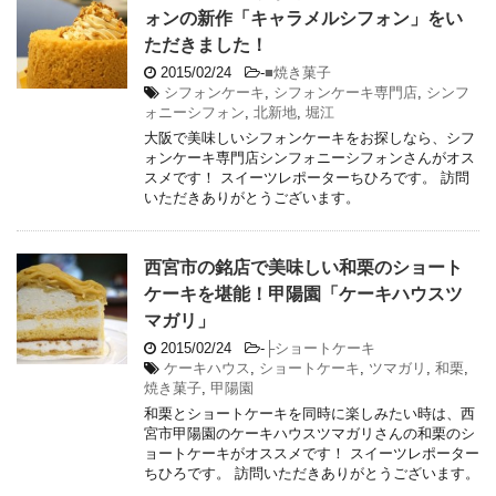
ォンの新作「キャラメルシフォン」をい
ただきました！
2015/02/24
-
■焼き菓子
シフォンケーキ
,
シフォンケーキ専門店
,
シンフ
ォニーシフォン
,
北新地
,
堀江
大阪で美味しいシフォンケーキをお探しなら、シフ
ォンケーキ専門店シンフォニーシフォンさんがオス
スメです！ スイーツレポーターちひろです。 訪問
いただきありがとうございます。
西宮市の銘店で美味しい和栗のショート
ケーキを堪能！甲陽園「ケーキハウスツ
マガリ」
2015/02/24
-
├ショートケーキ
ケーキハウス
,
ショートケーキ
,
ツマガリ
,
和栗
,
焼き菓子
,
甲陽園
和栗とショートケーキを同時に楽しみたい時は、西
宮市甲陽園のケーキハウスツマガリさんの和栗のシ
ョートケーキがオススメです！ スイーツレポーター
ちひろです。 訪問いただきありがとうございます。