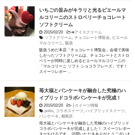
いちごの旨みがキラリと光るピエールマ
ルコリーニのストロベリーチョコレート
ソフトクリーム
2015/02/20
-
■アイスクリーム
ソフトクリーム
,
チョコレート博覧会
,
ピエール
マルコリーニ
,
阪急
阪急うめだ本店「チョコレート博覧会」会場で美味
しかったソフトクリームは、チョコレートとストロ
ベリーが同時に楽しめるピエールマルコリーニの
「マルコリーニ ソフト ショコラフレーズ」です！
スイーツレポー ...
苺大福とパンケーキが融合した究極のハ
イブリッドコラボパンケーキが完成！
2015/02/20
-
├スイーツ情報
potto
,
コラボスイーツ
,
ハイブリッドスイーツ
,
パンケーキ
,
都島区
苺大福とパンケーキが融合した究極のハイブリッド
コラボパンケーキが完成しました！ スイーツレポー
ターちひろです。 訪問いただきありがとうございま