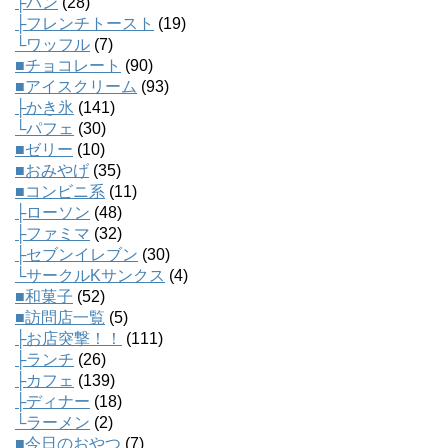
├パン
(28)
├フレンチトースト
(19)
└ワッフル
(7)
■チョコレート
(90)
■アイスクリーム
(93)
├かき氷
(141)
└パフェ
(30)
■ゼリー
(10)
■おみやげ
(35)
■コンビニ系
(11)
├ローソン
(48)
├ファミマ
(32)
├セブンイレブン
(30)
└サークルKサンクス
(4)
■和菓子
(52)
■訪問店一覧
(5)
├お店突撃！！
(111)
├ランチ
(26)
├カフェ
(139)
├ディナー
(18)
└ラーメン
(2)
■今日のおやつ
(7)