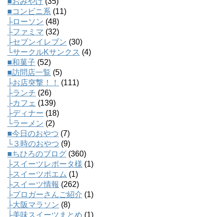
■おみやげ
(35)
■コンビニ系
(11)
├ローソン
(48)
├ファミマ
(32)
├セブンイレブン
(30)
└サークルKサンクス
(4)
■和菓子
(52)
■訪問店一覧
(5)
├お店突撃！！
(111)
├ランチ
(26)
├カフェ
(139)
├ディナー
(18)
└ラーメン
(2)
■今日のおやつ
(7)
└３時のおやつ
(9)
■ちひろのブログ
(360)
├スイーツレポータ様
(1)
├スイーツポエム
(1)
├スイーツ情報
(262)
├ブロガーさんご紹介
(1)
├大阪マラソン
(8)
├美味スイーツまとめ
(1)