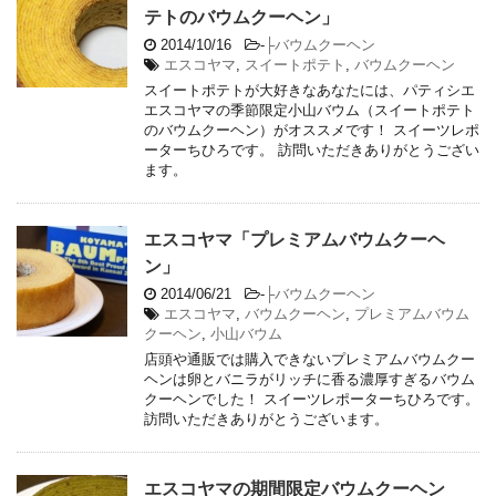
テトのバウムクーヘン」
2014/10/16
-
├バウムクーヘン
エスコヤマ
,
スイートポテト
,
バウムクーヘン
スイートポテトが大好きなあなたには、パティシエ
エスコヤマの季節限定小山バウム（スイートポテト
のバウムクーヘン）がオススメです！ スイーツレポ
ーターちひろです。 訪問いただきありがとうござい
ます。
エスコヤマ「プレミアムバウムクーヘ
ン」
2014/06/21
-
├バウムクーヘン
エスコヤマ
,
バウムクーヘン
,
プレミアムバウム
クーヘン
,
小山バウム
店頭や通販では購入できないプレミアムバウムクー
ヘンは卵とバニラがリッチに香る濃厚すぎるバウム
クーヘンでした！ スイーツレポーターちひろです。
訪問いただきありがとうございます。
エスコヤマの期間限定バウムクーヘン