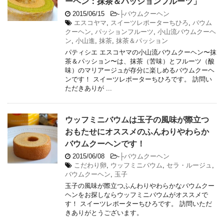
ーヘン：抹茶＆パッションフルーツ」
2015/06/15
-
├バウムクーヘン
エスコヤマ
,
スイーツレポーターちひろ
,
バウム
クーヘン
,
パッションフルーツ
,
小山流バウムクーヘ
ン
,
小山進
,
抹茶
,
抹茶＆パッション
パティシエ エスコヤマの小山流バウムクーヘン〜抹
茶＆パッション〜は、抹茶（苦味）とフルーツ（酸
味）のマリアージュが存分に楽しめるバウムクーヘ
ンです！ スイーツレポーターちひろです。 訪問い
ただきありが ...
ウッフミニバウムは玉子の風味が際立つ
おもたせにオススメのふんわりやわらか
バウムクーヘンです！
2015/06/08
-
├バウムクーヘン
こだわり卵
,
ウッフミニバウム
,
セラ・ルージュ
,
バウムクーヘン
,
玉子
玉子の風味が際立つふんわりやわらかなバウムクー
ヘンをお探しならウッフミニバウムがオススメで
す！ スイーツレポーターちひろです。 訪問いただ
きありがとうございます。