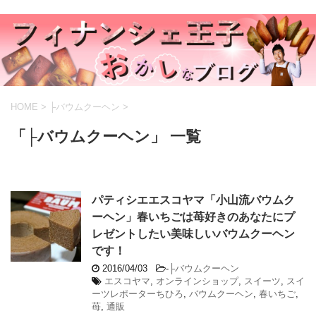
HOME
>
├バウムクーヘン
>
「├バウムクーヘン」 一覧
パティシエエスコヤマ「小山流バウムク
ーヘン」春いちごは苺好きのあなたにプ
レゼントしたい美味しいバウムクーヘン
です！
2016/04/03
-
├バウムクーヘン
エスコヤマ
,
オンラインショップ
,
スイーツ
,
スイ
ーツレポーターちひろ
,
バウムクーヘン
,
春いちご
,
苺
,
通販