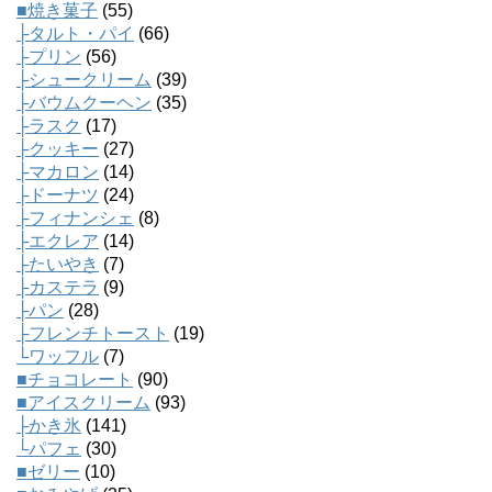
■焼き菓子
(55)
├タルト・パイ
(66)
├プリン
(56)
├シュークリーム
(39)
├バウムクーヘン
(35)
├ラスク
(17)
├クッキー
(27)
├マカロン
(14)
├ドーナツ
(24)
├フィナンシェ
(8)
├エクレア
(14)
├たいやき
(7)
├カステラ
(9)
├パン
(28)
├フレンチトースト
(19)
└ワッフル
(7)
■チョコレート
(90)
■アイスクリーム
(93)
├かき氷
(141)
└パフェ
(30)
■ゼリー
(10)