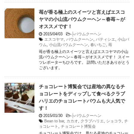
苺が香る極上のスイーツと言えばエスコ
ヤマの小山流バウムクーヘン～春苺～が
オススメです！
2015/04/03
-
├バウムクーヘン
エスコヤマ
,
バウムクーヘン
,
パティシエ
,
小山バ
ウム
,
小山流バウムクーヘン
,
春いちご
,
苺
苺が香る極上のスイーツと言えばエスコヤマの小山
流バウムクーヘン～春苺～がオススメです！ スイー
ツレポーターちひろです。 訪問いただきありがとう
ございます。
チョコレート博覧会では産地の異なるチ
ョコレートをディップして食べるクラブ
ハリエのチョコレートバウムも大人気で
す！
2015/01/30
-
├バウムクーヘン
Bean to bar
,
カカオ
,
クラブハリエ
,
ショコラ
,
チ
ョコレート
,
チョコレート博覧会
チョコレート博覧会では、異なる産地のチョコレー