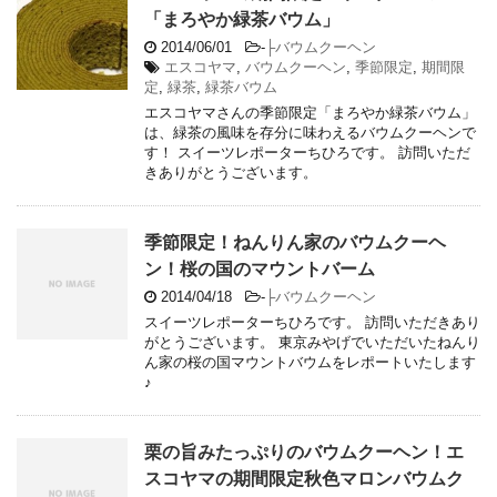
「まろやか緑茶バウム」
2014/06/01
-
├バウムクーヘン
エスコヤマ
,
バウムクーヘン
,
季節限定
,
期間限
定
,
緑茶
,
緑茶バウム
エスコヤマさんの季節限定「まろやか緑茶バウム」
は、緑茶の風味を存分に味わえるバウムクーヘンで
す！ スイーツレポーターちひろです。 訪問いただ
きありがとうございます。
季節限定！ねんりん家のバウムクーヘ
ン！桜の国のマウントバーム
2014/04/18
-
├バウムクーヘン
スイーツレポーターちひろです。 訪問いただきあり
がとうございます。 東京みやげでいただいたねんり
ん家の桜の国マウントバウムをレポートいたします
♪
栗の旨みたっぷりのバウムクーヘン！エ
スコヤマの期間限定秋色マロンバウムク