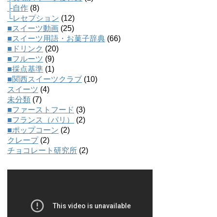
├自作
(8)
└レセプション
(12)
■スイーツ動画
(25)
■スイーツ用語・お菓子辞典
(66)
■ドリンク
(20)
■フルーツ
(9)
■採点基準
(1)
■関西スイーツクラブ
(10)
スイーツ
(4)
未分類
(7)
■ファーストフード
(3)
■フランス（パリ）
(2)
■ポップコーン
(2)
クレープ
(2)
チョコレート研究所
(2)