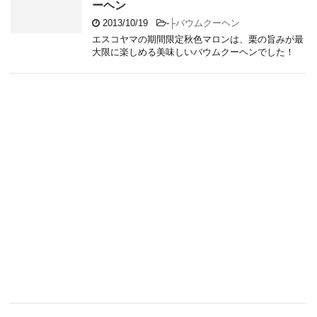
ーヘン
2013/10/19
-
├バウムクーヘン
エスコヤマの期間限定秋色マロンは、栗の旨みが最
大限に楽しめる美味しいバウムクーヘンでした！