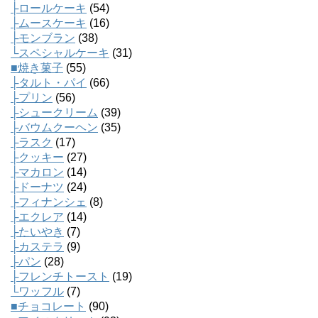
├ロールケーキ
(54)
├ムースケーキ
(16)
├モンブラン
(38)
└スペシャルケーキ
(31)
■焼き菓子
(55)
├タルト・パイ
(66)
├プリン
(56)
├シュークリーム
(39)
├バウムクーヘン
(35)
├ラスク
(17)
├クッキー
(27)
├マカロン
(14)
├ドーナツ
(24)
├フィナンシェ
(8)
├エクレア
(14)
├たいやき
(7)
├カステラ
(9)
├パン
(28)
├フレンチトースト
(19)
└ワッフル
(7)
■チョコレート
(90)