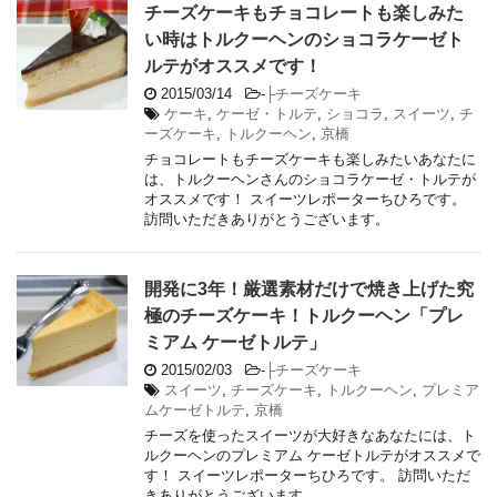
チーズケーキもチョコレートも楽しみた
い時はトルクーヘンのショコラケーゼト
ルテがオススメです！
2015/03/14
-
├チーズケーキ
ケーキ
,
ケーゼ・トルテ
,
ショコラ
,
スイーツ
,
チ
ーズケーキ
,
トルクーヘン
,
京橋
チョコレートもチーズケーキも楽しみたいあなたに
は、トルクーヘンさんのショコラケーゼ・トルテが
オススメです！ スイーツレポーターちひろです。
訪問いただきありがとうございます。
開発に3年！厳選素材だけで焼き上げた究
極のチーズケーキ！トルクーヘン「プレ
ミアム ケーゼトルテ」
2015/02/03
-
├チーズケーキ
スイーツ
,
チーズケーキ
,
トルクーヘン
,
プレミア
ムケーゼトルテ
,
京橋
チーズを使ったスイーツが大好きなあなたには、ト
ルクーヘンのプレミアム ケーゼトルテがオススメで
す！ スイーツレポーターちひろです。 訪問いただ
きありがとうございます。