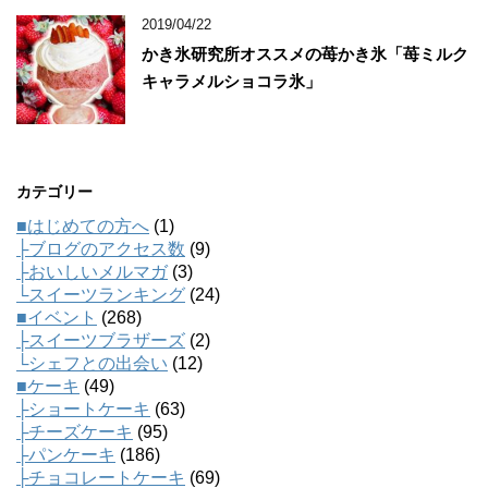
2019/04/22
かき氷研究所オススメの苺かき氷「苺ミルク
キャラメルショコラ氷」
カテゴリー
■はじめての方へ
(1)
├ブログのアクセス数
(9)
├おいしいメルマガ
(3)
└スイーツランキング
(24)
■イベント
(268)
├スイーツブラザーズ
(2)
└シェフとの出会い
(12)
■ケーキ
(49)
├ショートケーキ
(63)
├チーズケーキ
(95)
├パンケーキ
(186)
├チョコレートケーキ
(69)