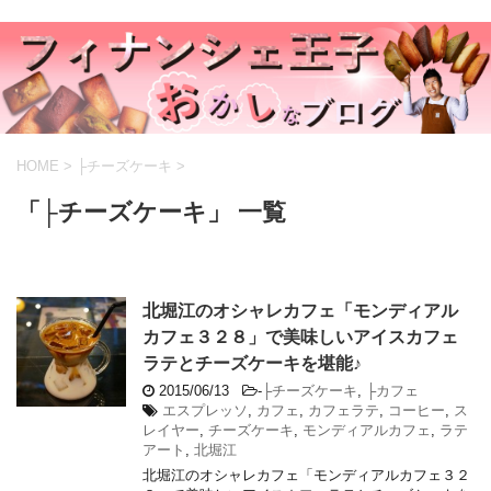
HOME
>
├チーズケーキ
>
「├チーズケーキ」 一覧
北堀江のオシャレカフェ「モンディアル
カフェ３２８」で美味しいアイスカフェ
ラテとチーズケーキを堪能♪
2015/06/13
-
├チーズケーキ
,
├カフェ
エスプレッソ
,
カフェ
,
カフェラテ
,
コーヒー
,
ス
レイヤー
,
チーズケーキ
,
モンディアルカフェ
,
ラテ
アート
,
北堀江
北堀江のオシャレカフェ「モンディアルカフェ３２