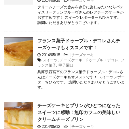
2014/05/25
-
├チーズケーキ
クリームチーズの旨みを存分に楽しみたいならパテ
ィスリーグランフルーヴさんのレアチーズケーキが
おすすめです！ スイーツレポーターちひろです。
訪問いただきありがとうございます。
フランス菓子ドゥーブル・デコレさんチ
ーズケーキもオススメです！
2014/05/15
-
├チーズケーキ
スイーツ
,
チーズケーキ
,
ドゥーブル・デコレ
,
フ
ランス菓子
,
甲子園口
兵庫県西宮市のフランス菓子ドゥーブル・デコレさ
んはチーズケーキもオススメです！ スイーツレポー
ターちひろです。 訪問いただきありがとうございま
す。
チーズケーキとプリンがひとつになった
スイーツに感動！無印カフェの美味しい
クリームチーズプリン
2014/05/12
-
├チーズケーキ