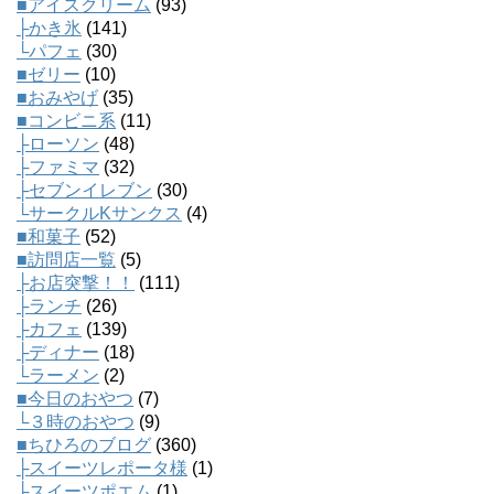
■アイスクリーム
(93)
├かき氷
(141)
└パフェ
(30)
■ゼリー
(10)
■おみやげ
(35)
■コンビニ系
(11)
├ローソン
(48)
├ファミマ
(32)
├セブンイレブン
(30)
└サークルKサンクス
(4)
■和菓子
(52)
■訪問店一覧
(5)
├お店突撃！！
(111)
├ランチ
(26)
├カフェ
(139)
├ディナー
(18)
└ラーメン
(2)
■今日のおやつ
(7)
└３時のおやつ
(9)
■ちひろのブログ
(360)
├スイーツレポータ様
(1)
├スイーツポエム
(1)