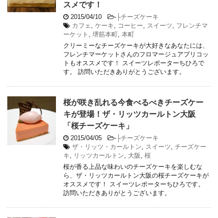
スメです！
2015/04/10
-
├チーズケーキ
カフェ
,
ケーキ
,
コーヒー
,
スイーツ
,
フレンチマ
ーケット
,
堺筋本町
,
本町
クリーミーなチーズケーキが大好きなあなたには、
フレンチマーケットさんのフロマージュアプリコッ
トもオススメです！ スイーツレポーターちひろで
す。 訪問いただきありがとうございます。
桜が咲き乱れる今食べるべきチーズケー
キが登場！ザ・リッツカールトン大阪
「桜チーズケーキ」
2015/04/05
-
├チーズケーキ
ザ・リッツ・カールトン
,
スイーツ
,
チーズケー
キ
,
リッツカールトン
,
大阪
,
桜
桜が香る上品な味わいのチーズケーキを楽しむな
ら、ザ・リッツカールトン大阪の桜チーズケーキが
オススメです！ スイーツレポーターちひろです。
訪問いただきありがとうございます。