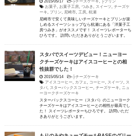
2015/05/17
-
├チーズケーキ
,
├プリン
お菓子
,
お菓子工房
,
つみき
,
スイーツ
,
チーズケ
ーキ
,
プリン
,
尼崎市
,
工房
,
杭瀬
尼崎市で安くて美味しいチーズケーキとプリンが楽
しめるスイーツショップなら杭瀬にある「洋菓子工
房つみき」がオススメです！ スイーツレポーターち
ひろです。 訪問いただきありがとうございます。
スタバでスイーツデビュー！ニューヨー
クチーズケーキはアイスコーヒーとの相
性抜群でした！
2015/05/14
-
├チーズケーキ
アイスコーヒー
,
カフェ
,
コーヒー
,
スイーツ
,
ス
タバ
,
スターバックスコーヒー
,
チーズケーキ
,
ニュ
ーヨークチーズケーキ
スターバックスコーヒー（スタバ）のニューヨーク
チーズケーキはアイスコーヒーとの相性が最高でし
た！ スイーツレポーターちひろです。 訪問いただ
きありがとうございます。
もりのみやキューズモールBASEのグリー