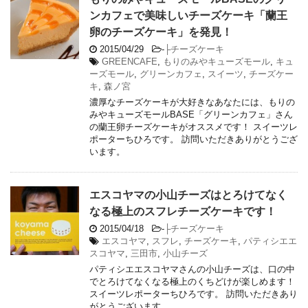
ンカフェで美味しいチーズケーキ「蘭王
卵のチーズケーキ」を発見！
2015/04/29
-
├チーズケーキ
GREENCAFE
,
もりのみやキューズモール
,
キュ
ーズモール
,
グリーンカフェ
,
スイーツ
,
チーズケー
キ
,
森ノ宮
濃厚なチーズケーキが大好きなあなたには、もりの
みやキューズモールBASE「グリーンカフェ」さん
の蘭王卵チーズケーキがオススメです！ スイーツレ
ポーターちひろです。 訪問いただきありがとうござ
います。
エスコヤマの小山チーズはとろけてなく
なる極上のスフレチーズケーキです！
2015/04/18
-
├チーズケーキ
エスコヤマ
,
スフレ
,
チーズケーキ
,
パティシエエ
スコヤマ
,
三田市
,
小山チーズ
パティシエエスコヤマさんの小山チーズは、口の中
でとろけてなくなる極上のくちどけが楽しめます！
スイーツレポーターちひろです。 訪問いただきあり
がとうございます。