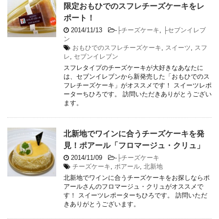
限定おもひでのスフレチーズケーキをレ
ポート！
2014/11/13
-
├チーズケーキ
,
├セブンイレブ
ン
おもひでのスフレチーズケーキ
,
スイーツ
,
スフ
レ
,
セブンイレブン
スフレタイプのチーズケーキが大好きなあなたに
は、セブンイレブンから新発売した「おもひでのス
フレチーズケーキ」がオススメです！ スイーツレポ
ーターちひろです。 訪問いただきありがとうござい
ます。
北新地でワインに合うチーズケーキを発
見！ポアール「フロマージュ・クリュ」
2014/11/09
-
├チーズケーキ
チーズケーキ
,
ポアール
,
北新地
北新地でワインに合うチーズケーキをお探しならポ
アールさんのフロマージュ・クリュがオススメで
す！ スイーツレポーターちひろです。 訪問いただ
きありがとうございます。