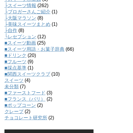
├スイーツ情報
(262)
├ブロガーさんご紹介
(1)
├大阪マラソン
(8)
├美味スイーツまとめ
(1)
├自作
(8)
└レセプション
(12)
■スイーツ動画
(25)
■スイーツ用語・お菓子辞典
(66)
■ドリンク
(20)
■フルーツ
(9)
■採点基準
(1)
■関西スイーツクラブ
(10)
スイーツ
(4)
未分類
(7)
■ファーストフード
(3)
■フランス（パリ）
(2)
■ポップコーン
(2)
クレープ
(2)
チョコレート研究所
(2)