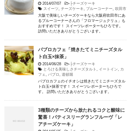
2014/07/07
-
├チーズケーキ
スイーツ
,
チーズケーキ
,
ブルーコーナー
,
吹田市
大阪で美味しいチーズケーキなら大阪府吹田市にあ
るブルーコーナーさんの「フロマージュクリュ」も
おすすめです！ スイーツレポーターちひろです。
訪問いただきありがとうございます。
パブロカフェ「焼きたてミニチーズタル
ト白玉×抹茶」
2014/06/28
-
├チーズケーキ
とろける美味しさチーズタルト
,
イートイン
,
カ
フェ
,
パブロ
,
道頓堀
パブロカフェのイチオシは焼きたてミニチーズタル
ト白玉×抹茶です！ スイーツレポーターちひろで
す。 訪問いただきありがとうございます。
3種類のチーズから放たれるコクと酸味に
驚喜！パティスリーグランフルーヴ「レ
アチーズケーキ」