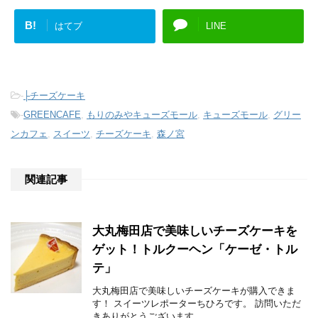
B!
はてブ
LINE
-
├チーズケーキ
-
GREENCAFE
,
もりのみやキューズモール
,
キューズモール
,
グリー
ンカフェ
,
スイーツ
,
チーズケーキ
,
森ノ宮
関連記事
大丸梅田店で美味しいチーズケーキを
ゲット！トルクーヘン「ケーゼ・トル
テ」
大丸梅田店で美味しいチーズケーキが購入できま
す！ スイーツレポーターちひろです。 訪問いただ
きありがとうございます。