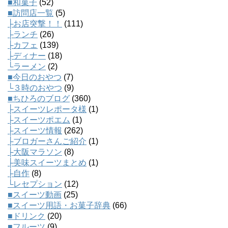
■和菓子
(52)
■訪問店一覧
(5)
├お店突撃！！
(111)
├ランチ
(26)
├カフェ
(139)
├ディナー
(18)
└ラーメン
(2)
■今日のおやつ
(7)
└３時のおやつ
(9)
■ちひろのブログ
(360)
├スイーツレポータ様
(1)
├スイーツポエム
(1)
├スイーツ情報
(262)
├ブロガーさんご紹介
(1)
├大阪マラソン
(8)
├美味スイーツまとめ
(1)
├自作
(8)
└レセプション
(12)
■スイーツ動画
(25)
■スイーツ用語・お菓子辞典
(66)
■ドリンク
(20)
■フルーツ
(9)