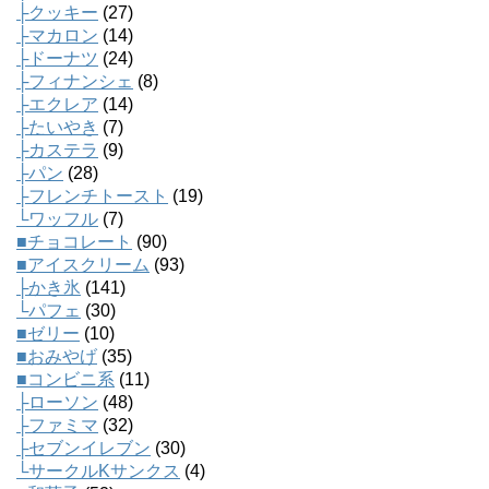
├クッキー
(27)
├マカロン
(14)
├ドーナツ
(24)
├フィナンシェ
(8)
├エクレア
(14)
├たいやき
(7)
├カステラ
(9)
├パン
(28)
├フレンチトースト
(19)
└ワッフル
(7)
■チョコレート
(90)
■アイスクリーム
(93)
├かき氷
(141)
└パフェ
(30)
■ゼリー
(10)
■おみやげ
(35)
■コンビニ系
(11)
├ローソン
(48)
├ファミマ
(32)
├セブンイレブン
(30)
└サークルKサンクス
(4)