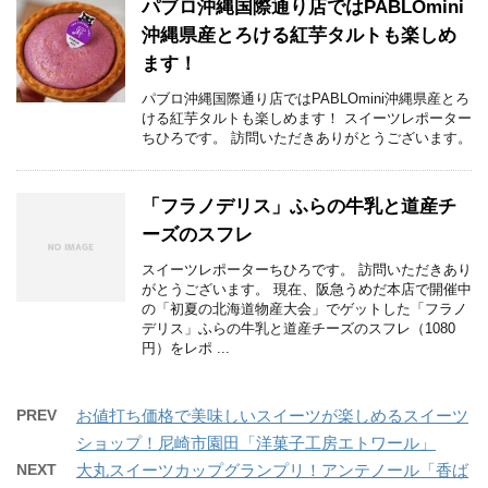
パブロ沖縄国際通り店ではPABLOmini
沖縄県産とろける紅芋タルトも楽しめ
ます！
パブロ沖縄国際通り店ではPABLOmini沖縄県産とろ
ける紅芋タルトも楽しめます！ スイーツレポーター
ちひろです。 訪問いただきありがとうございます。
「フラノデリス」ふらの牛乳と道産チ
ーズのスフレ
スイーツレポーターちひろです。 訪問いただきあり
がとうございます。 現在、阪急うめだ本店で開催中
の「初夏の北海道物産大会」でゲットした「フラノ
デリス」ふらの牛乳と道産チーズのスフレ（1080
円）をレポ ...
PREV
お値打ち価格で美味しいスイーツが楽しめるスイーツ
ショップ！尼崎市園田「洋菓子工房エトワール」
NEXT
大丸スイーツカップグランプリ！アンテノール「香ば