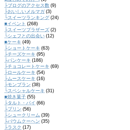
├ブログのアクセス数
(9)
├おいしいメルマガ
(3)
└スイーツランキング
(24)
■イベント
(268)
├スイーツブラザーズ
(2)
└シェフとの出会い
(12)
■ケーキ
(49)
├ショートケーキ
(63)
├チーズケーキ
(95)
├パンケーキ
(186)
├チョコレートケーキ
(69)
├ロールケーキ
(54)
├ムースケーキ
(16)
├モンブラン
(38)
└スペシャルケーキ
(31)
■焼き菓子
(55)
├タルト・パイ
(66)
├プリン
(56)
├シュークリーム
(39)
├バウムクーヘン
(35)
├ラスク
(17)