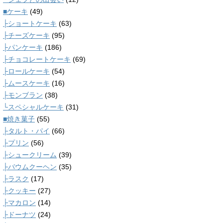
■ケーキ
(49)
├ショートケーキ
(63)
├チーズケーキ
(95)
├パンケーキ
(186)
├チョコレートケーキ
(69)
├ロールケーキ
(54)
├ムースケーキ
(16)
├モンブラン
(38)
└スペシャルケーキ
(31)
■焼き菓子
(55)
├タルト・パイ
(66)
├プリン
(56)
├シュークリーム
(39)
├バウムクーヘン
(35)
├ラスク
(17)
├クッキー
(27)
├マカロン
(14)
├ドーナツ
(24)