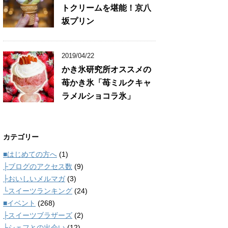
トクリームを堪能！京八
坂プリン
2019/04/22
かき氷研究所オススメの
苺かき氷「苺ミルクキャ
ラメルショコラ氷」
カテゴリー
■はじめての方へ
(1)
├ブログのアクセス数
(9)
├おいしいメルマガ
(3)
└スイーツランキング
(24)
■イベント
(268)
├スイーツブラザーズ
(2)
└シェフとの出会い
(12)