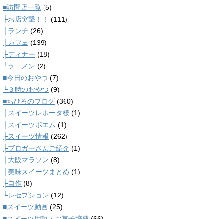
■訪問店一覧
(5)
├お店突撃！！
(111)
├ランチ
(26)
├カフェ
(139)
├ディナー
(18)
└ラーメン
(2)
■今日のおやつ
(7)
└３時のおやつ
(9)
■ちひろのブログ
(360)
├スイーツレポータ様
(1)
├スイーツポエム
(1)
├スイーツ情報
(262)
├ブロガーさんご紹介
(1)
├大阪マラソン
(8)
├美味スイーツまとめ
(1)
├自作
(8)
└レセプション
(12)
■スイーツ動画
(25)
■スイーツ用語・お菓子辞典
(66)