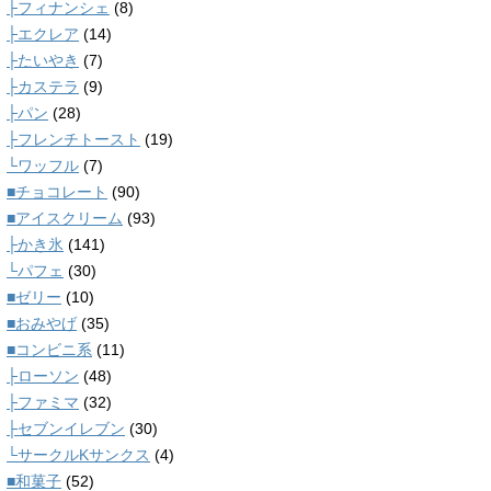
├フィナンシェ
(8)
├エクレア
(14)
├たいやき
(7)
├カステラ
(9)
├パン
(28)
├フレンチトースト
(19)
└ワッフル
(7)
■チョコレート
(90)
■アイスクリーム
(93)
├かき氷
(141)
└パフェ
(30)
■ゼリー
(10)
■おみやげ
(35)
■コンビニ系
(11)
├ローソン
(48)
├ファミマ
(32)
├セブンイレブン
(30)
└サークルKサンクス
(4)
■和菓子
(52)