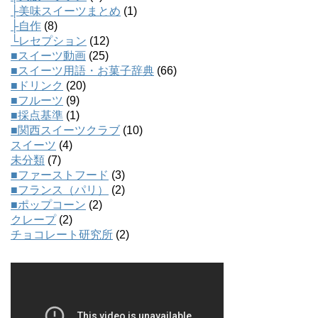
├美味スイーツまとめ
(1)
├自作
(8)
└レセプション
(12)
■スイーツ動画
(25)
■スイーツ用語・お菓子辞典
(66)
■ドリンク
(20)
■フルーツ
(9)
■採点基準
(1)
■関西スイーツクラブ
(10)
スイーツ
(4)
未分類
(7)
■ファーストフード
(3)
■フランス（パリ）
(2)
■ポップコーン
(2)
クレープ
(2)
チョコレート研究所
(2)