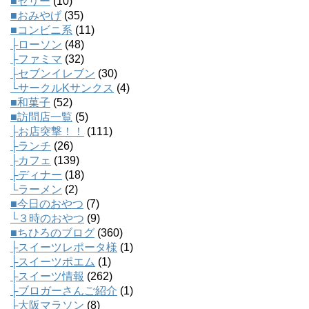
■ゼリー
(10)
■おみやげ
(35)
■コンビニ系
(11)
├ローソン
(48)
├ファミマ
(32)
├セブンイレブン
(30)
└サークルKサンクス
(4)
■和菓子
(52)
■訪問店一覧
(5)
├お店突撃！！
(111)
├ランチ
(26)
├カフェ
(139)
├ディナー
(18)
└ラーメン
(2)
■今日のおやつ
(7)
└３時のおやつ
(9)
■ちひろのブログ
(360)
├スイーツレポータ様
(1)
├スイーツポエム
(1)
├スイーツ情報
(262)
├ブロガーさんご紹介
(1)
├大阪マラソン
(8)