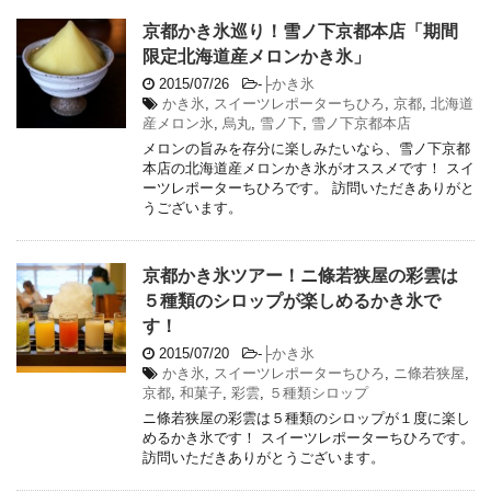
京都かき氷巡り！雪ノ下京都本店「期間
限定北海道産メロンかき氷」
2015/07/26
-
├かき氷
かき氷
,
スイーツレポーターちひろ
,
京都
,
北海道
産メロン氷
,
烏丸
,
雪ノ下
,
雪ノ下京都本店
メロンの旨みを存分に楽しみたいなら、雪ノ下京都
本店の北海道産メロンかき氷がオススメです！ スイ
ーツレポーターちひろです。 訪問いただきありがと
うございます。
京都かき氷ツアー！ニ條若狭屋の彩雲は
５種類のシロップが楽しめるかき氷で
す！
2015/07/20
-
├かき氷
かき氷
,
スイーツレポーターちひろ
,
ニ條若狭屋
,
京都
,
和菓子
,
彩雲
,
５種類シロップ
ニ條若狭屋の彩雲は５種類のシロップが１度に楽し
めるかき氷です！ スイーツレポーターちひろです。
訪問いただきありがとうございます。