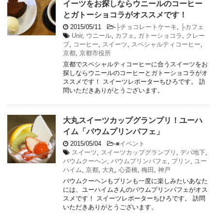
イーツをお探しならウニールのコーヒー
とガトーショコラがオススメです！
2015/05/11
-
├チョコレートケーキ
,
├カフェ
Unir
,
ウニール
,
カフェ
,
ガトーショコラ
,
クレー
プ
,
コーヒー
,
スイーツ
,
スペシャルティコーヒー
,
京都
,
京都市役所
京都でスペシャルティコーヒーに合うスイーツをお
探しならウニールのコーヒーとガトーショコラがオ
ススメです！ スイーツレポーターちひろです。 訪
問いただきありがとうございます。
大丸スイーツカップグランプリ！ユーハ
イム「バウムプリンパフェ」
2015/05/04
-
■イベント
スイーツ
,
スイーツカップグランプリ
,
デパ地下
,
バウムクーヘン
,
バウムプリンパフェ
,
プリン
,
ユー
ハイム
,
京都
,
大丸
,
心斎橋
,
梅田
,
神戸
バウムクーヘンもプリンも一度に楽しみたいあなた
には、ユーハイムさんのバウムプリンパフェがオス
スメです！ スイーツレポーターちひろです。 訪問
いただきありがとうございます。