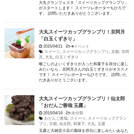
大丸グランフェスタ「スイーツカップグランプリ」
がスタートします！ スイーツレポーターちひろで
す。 訪問いただきありがとうございます。
大丸スイーツカップグランプリ！京阿月
「白玉くずきり」
2015/04/21
-
■イベント
スイーツ
,
スイーツカップグランプリ
,
京都
,
京阿
月
,
大丸
,
白玉くずきり
喉ごしのよいくずきりが入った和菓子を存分に楽し
みたいなら、京阿月さんの白玉くずきりがオススメ
です！ スイーツレポーターちひろです。 訪問いた
だきありがとうございます。
大丸スイーツカップグランプリ！仙太郎
「おだんご善哉 玉露」
2015/04/19
-
未分類
おだんご善哉
,
スイーツ
,
スイーツカップグラン
プリ
,
京都
,
仙太郎
,
和菓子
,
大丸
,
玉露
玉露と大納言小豆の風味を存分に楽しみたいあなた