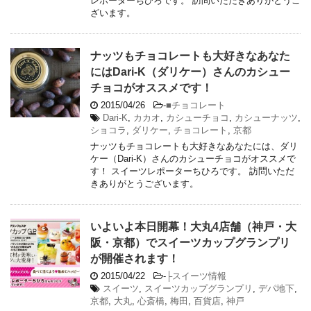
レポーターちひろです。 訪問いただきありがとうご
ざいます。
ナッツもチョコレートも大好きなあなた
にはDari-K（ダリケー）さんのカシュー
チョコがオススメです！
2015/04/26
-
■チョコレート
Dari-K
,
カカオ
,
カシューチョコ
,
カシューナッツ
,
ショコラ
,
ダリケー
,
チョコレート
,
京都
ナッツもチョコレートも大好きなあなたには、ダリ
ケー（Dari-K）さんのカシューチョコがオススメで
す！ スイーツレポーターちひろです。 訪問いただ
きありがとうございます。
いよいよ本日開幕！大丸4店舗（神戸・大
阪・京都）でスイーツカップグランプリ
が開催されます！
2015/04/22
-
├スイーツ情報
スイーツ
,
スイーツカップグランプリ
,
デパ地下
,
京都
,
大丸
,
心斎橋
,
梅田
,
百貨店
,
神戸