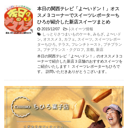
本日の関西テレビ「よ〜いドン！」オス
スメ３コーナーでスイーツレポーターち
ひろが紹介した新店スイーツまとめ
2015/12/07
-
├スイーツ情報
しっとりさつまいものケーキ
,
みもざ
,
よ〜いド
ン
,
オススメ３
,
カフェ
,
スイーツ
,
スイーツレポー
ターちひろ
,
テラス
,
フレンチトースト
,
プチプラン
ス
,
プチプランス・クグロフ
,
京都
,
新店
本日の関西テレビ「よ〜いドン！」のオススメ３コ
ーナーで紹介した新店３店舗のおすすめスイーツを
ご紹介いたします！ スイーツレポーターちひろで
す。 訪問いただきありがとうございます。