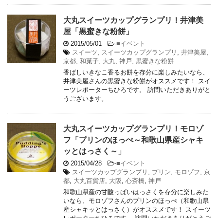
大丸スイーツカップグランプリ！井津美
屋「黒蜜きな粉餅」
2015/05/01
-
■イベント
スイーツ
,
スイーツカップグランプリ
,
井津美屋
,
京都
,
和菓子
,
大丸
,
神戸
,
黒蜜きな粉餅
香ばしいきなこ香るお餅を存分に楽しみたいなら、
井津美屋さんの黒蜜きな粉餅がオススメです！ スイ
ーツレポーターちひろです。 訪問いただきありがと
うございます。
大丸スイーツカップグランプリ！モロゾ
フ「プリンのほっぺ～和歌山県産シャキ
ッとはっさく～」
2015/04/28
-
■イベント
スイーツカップグランプリ
,
プリン
,
モロゾフ
,
京
都
,
大丸百貨店
,
大阪
,
心斎橋
,
神戸
和歌山県産の甘酸っぱいはっさくを存分に楽しみた
いなら、モロゾフさんのプリンのほっぺ（和歌山県
産シャキッとはっさく）がオススメです！ スイーツ