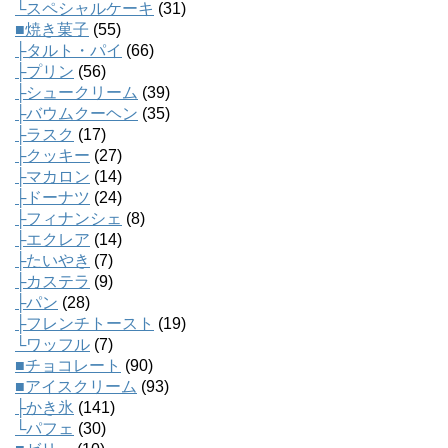
└スペシャルケーキ
(31)
■焼き菓子
(55)
├タルト・パイ
(66)
├プリン
(56)
├シュークリーム
(39)
├バウムクーヘン
(35)
├ラスク
(17)
├クッキー
(27)
├マカロン
(14)
├ドーナツ
(24)
├フィナンシェ
(8)
├エクレア
(14)
├たいやき
(7)
├カステラ
(9)
├パン
(28)
├フレンチトースト
(19)
└ワッフル
(7)
■チョコレート
(90)
■アイスクリーム
(93)
├かき氷
(141)
└パフェ
(30)