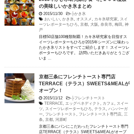
の美味しいかき氷まとめ
2015/11/30
-
├かき氷
おいしい
,
かき氷
,
オススメ
,
カキ氷研究家
,
スイ
ーツレポーターちひろ
,
京都
,
大阪
,
奈良市
,
梅田
,
神
戸
目標50店舗100種類制覇！カキ氷研究家を目指すス
イーツレポーターちひろが2015年シーズンに味わっ
たかき氷リストをすべてご紹介します！ スイーツレ
ポーターちひろです。 訪問いただきありがとうござ
いま ...
京都三条にフレンチトースト専門店
TERRACE（テラス）SWEETS&MEALが
オープン！
2015/11/12
-
├フレンチトースト
TERRACE
,
エッグベネディクト
,
カフェ
,
スイー
ツ
,
スイーツレポーターちひろ
,
テラス
,
ハンバーガ
ー
,
フレンチトースト
,
フレンチトースト専門店
,
三
条
,
京都
,
河原町
京都三条にパンにこだわったフレンチトースト専門
店TERRACE（テラス）SWEETS&MEALがオープ