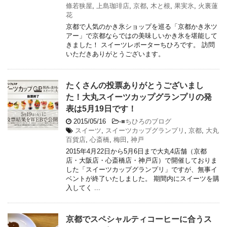
條若狭屋
,
上島珈琲店
,
京都
,
木と根
,
果実氷
,
火裏蓮
花
京都で人気のかき氷ショップを巡る「京都かき氷ツ
アー」で京都ならではの美味しいかき氷を堪能して
きました！ スイーツレポーターちひろです。 訪問
いただきありがとうございます。
たくさんの投票ありがとうございまし
た！大丸スイーツカップグランプリの発
表は5月19日です！
2015/05/16
-
■ちひろのブログ
スイーツ
,
スイーツカップグランプリ
,
京都
,
大丸
百貨店
,
心斎橋
,
梅田
,
神戸
2015年4月22日から5月6日まで大丸4店舗（京都
店・大阪店・心斎橋店・神戸店）で開催しておりま
した「スイーツカップグランプリ」ですが、無事イ
ベントが終了いたしました。 期間内にスイーツを購
入してく ...
京都でスペシャルティコーヒーに合うス