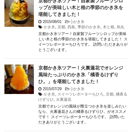
京都かき氷ツアー！自家製フルーツシロ
ップが美味しい木と根の季節のかき氷を
堪能してきました！
2015/08/01
-
├かき氷
かき氷
,
京都
,
四条
,
季節のかき氷
,
木と根
,
烏丸
京都かき氷ツアー！自家製フルーツシロップが美味
しい木と根の季節のかき氷を堪能してきました！ ス
イーツレポーターちひろです。 訪問いただきありが
とうございます。
京都かき氷ツアー！火裏蓮花でオレンジ
風味たっぷりのかき氷「橘香るけずり
ひ。」を堪能してきました！
2015/07/29
-
├かき氷
かき氷
,
スイーツレポーターちひろ
,
京都
,
橘香る
けずりひ
,
火裏蓮花
京都でオレンジの風味が際立つかき氷を楽しみたい
なら、火裏蓮花さんの橘香るけずりひ。がオススメ
です！ スイーツレポーターちひろです。 訪問いた
だきありがとうございます。