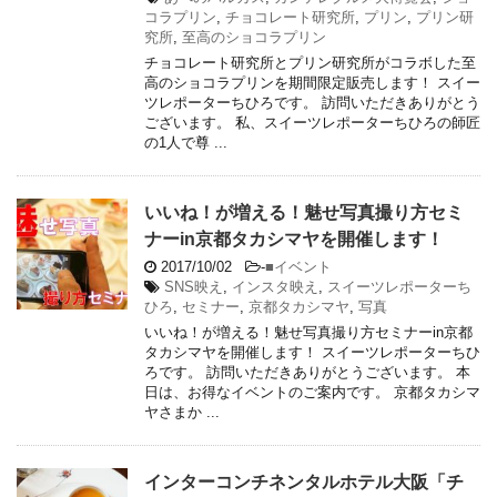
コラプリン
,
チョコレート研究所
,
プリン
,
プリン研
究所
,
至高のショコラプリン
チョコレート研究所とプリン研究所がコラボした至
高のショコラプリンを期間限定販売します！ スイー
ツレポーターちひろです。 訪問いただきありがとう
ございます。 私、スイーツレポーターちひろの師匠
の1人で尊 ...
いいね！が増える！魅せ写真撮り方セミ
ナーin京都タカシマヤを開催します！
2017/10/02
-
■イベント
SNS映え
,
インスタ映え
,
スイーツレポーターち
ひろ
,
セミナー
,
京都タカシマヤ
,
写真
いいね！が増える！魅せ写真撮り方セミナーin京都
タカシマヤを開催します！ スイーツレポーターちひ
ろです。 訪問いただきありがとうございます。 本
日は、お得なイベントのご案内です。 京都タカシマ
ヤさまか ...
インターコンチネンタルホテル大阪「チ