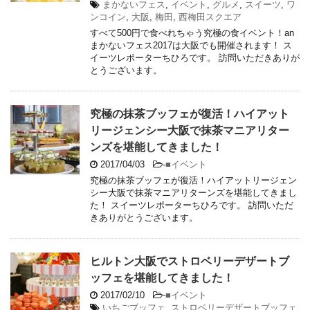
まかないフェス
,
イベント
,
グルメ
,
スイーツ
,
ワ
ンコイン
,
大阪
,
梅田
,
西梅田スクエア
すべて500円で食べれちゃう究極の食イベント！an
まかないフェス2017は大阪でも開催されます！ ス
イーツレポーターちひろです。 訪問いただきありが
とうございます。
究極の抹茶ブッフェが復活！ハイアット
リージェンシー大阪で抹茶マニアリター
ンズを堪能してきました！
2017/04/03
-
■イベント
究極の抹茶ブッフェが復活！ハイアットリージェン
シー大阪で抹茶マニアリターンズを堪能してきまし
た！ スイーツレポーターちひろです。 訪問いただ
きありがとうございます。
ヒルトン大阪でストロベリーデザートブ
ッフェを堪能してきました！
2017/02/10
-
■イベント
いちごブッフェ
,
ストロベリーデザートブッフェ
,