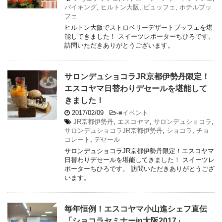
バイキング
,
ヒルトン大阪
,
ビュッフェ
,
ホテルブッ
フェ
ヒルトン大阪でストロベリーデザートブッフェを堪
能してきました！ スイーツレポーターちひろです。
訪問いただきありがとうございます。
サロンデュショコラJR京都伊勢丹限定！
エスコヤマ日替わりデセールを堪能して
きました！
2017/02/09
-
■イベント
JR京都伊勢丹
,
エスコヤマ
,
サロンデュショコラ
,
サロンデュショコラJR京都伊勢丹
,
ショコラ
,
チョ
コレート
,
デセール
サロンデュショコラJR京都伊勢丹限定！エスコヤマ
日替わりデセールを堪能してきました！ スイーツレ
ポーターちひろです。 訪問いただきありがとうござ
います。
毎年恒例！エスコヤマ小山進シェフ直伝
「ショコラセミナーin大阪2017」