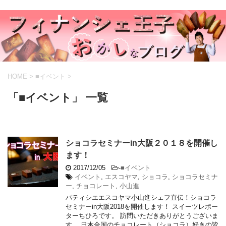
HOME
>
■イベント
>
「■イベント」 一覧
ショコラセミナーin大阪２０１８を開催し
ます！
2017/12/05
-
■イベント
イベント
,
エスコヤマ
,
ショコラ
,
ショコラセミナ
ー
,
チョコレート
,
小山進
パティシエエスコヤマ小山進シェフ直伝！ショコラ
セミナーin大阪2018を開催します！ スイーツレポー
ターちひろです。 訪問いただきありがとうございま
す。 日本全国のチョコレート（ショコラ）好きの皆