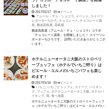
しました！
2017/01/17
-
■イベント
アムール・デュ・ショコラ
,
イベント
,
スイーツ
レポーターちひろ
,
チョコレート
,
チョコレート講
座
,
難波高島屋
,
高島屋
難波高島屋（アムール・デュ・ショコラ）コラボ
「チョコレート講座」を開催しました！ スイーツレ
ポーターちひろです。 訪問いただきありがとうござ
います。
ホテルニューオータニ大阪のストロベリ
ーブュッフェ（ホテルでいちご狩り）は
ピエール・エルメのいちごパフェも楽し
めます！
2017/01/16
-
■イベント
いちご
,
いちごビュッフェ
,
スイーツ
,
バイキン
グ
,
ブッフェ
,
ホテルニューオータニ大阪
,
ホテルバ
イキング
,
苺
,
食べ放題
ホテルニューオータニ大阪のストロベリーブュッフ
ェ（ホテルでいちご狩り）はピエール・エルメのい