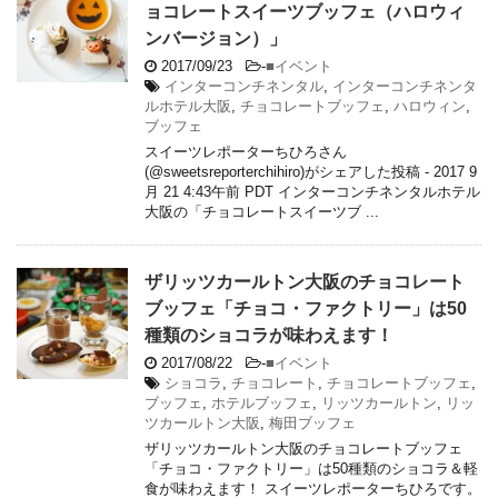
ョコレートスイーツブッフェ（ハロウィ
ンバージョン）」
2017/09/23
-
■イベント
インターコンチネンタル
,
インターコンチネンタ
ルホテル大阪
,
チョコレートブッフェ
,
ハロウィン
,
ブッフェ
スイーツレポーターちひろさん
(@sweetsreporterchihiro)がシェアした投稿 - 2017 9
月 21 4:43午前 PDT インターコンチネンタルホテル
大阪の「チョコレートスイーツブ ...
ザリッツカールトン大阪のチョコレート
ブッフェ「チョコ・ファクトリー」は50
種類のショコラが味わえます！
2017/08/22
-
■イベント
ショコラ
,
チョコレート
,
チョコレートブッフェ
,
ブッフェ
,
ホテルブッフェ
,
リッツカールトン
,
リッ
ツカールトン大阪
,
梅田ブッフェ
ザリッツカールトン大阪のチョコレートブッフェ
「チョコ・ファクトリー」は50種類のショコラ＆軽
食が味わえます！ スイーツレポーターちひろです。