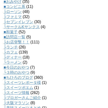
■おみやげ
(35)
■コンビニ系
(11)
├ローソン
(48)
├ファミマ
(32)
├セブンイレブン
(30)
└サークルKサンクス
(4)
■和菓子
(52)
■訪問店一覧
(5)
├お店突撃！！
(111)
├ランチ
(26)
├カフェ
(139)
├ディナー
(18)
└ラーメン
(2)
■今日のおやつ
(7)
└３時のおやつ
(9)
■ちひろのブログ
(360)
├スイーツレポータ様
(1)
├スイーツポエム
(1)
├スイーツ情報
(262)
├ブロガーさんご紹介
(1)
├大阪マラソン
(8)
├美味スイーツまとめ
(1)