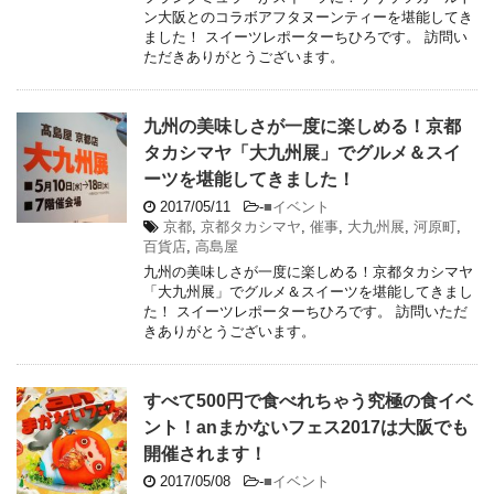
ン大阪とのコラボアフタヌーンティーを堪能してき
ました！ スイーツレポーターちひろです。 訪問い
ただきありがとうございます。
九州の美味しさが一度に楽しめる！京都
タカシマヤ「大九州展」でグルメ＆スイ
ーツを堪能してきました！
2017/05/11
-
■イベント
京都
,
京都タカシマヤ
,
催事
,
大九州展
,
河原町
,
百貨店
,
高島屋
九州の美味しさが一度に楽しめる！京都タカシマヤ
「大九州展」でグルメ＆スイーツを堪能してきまし
た！ スイーツレポーターちひろです。 訪問いただ
きありがとうございます。
すべて500円で食べれちゃう究極の食イベ
ント！anまかないフェス2017は大阪でも
開催されます！
2017/05/08
-
■イベント