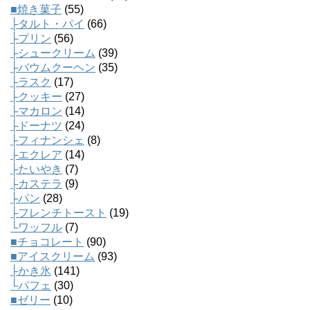
■焼き菓子
(55)
├タルト・パイ
(66)
├プリン
(56)
├シュークリーム
(39)
├バウムクーヘン
(35)
├ラスク
(17)
├クッキー
(27)
├マカロン
(14)
├ドーナツ
(24)
├フィナンシェ
(8)
├エクレア
(14)
├たいやき
(7)
├カステラ
(9)
├パン
(28)
├フレンチトースト
(19)
└ワッフル
(7)
■チョコレート
(90)
■アイスクリーム
(93)
├かき氷
(141)
└パフェ
(30)
■ゼリー
(10)