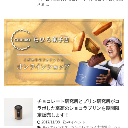
さま ...
チョコレート研究所とプリン研究所がコ
ラボした至高のショコラプリンを期間限
定販売します！
2017/11/08
-
■イベント
あべのハルカス
,
カンテレグルメ大博覧会
,
ショ