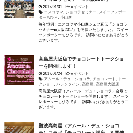
2017/01/31
-
■イベント
エスコヤマ
,
ショコラセミナー
,
スイーツレポー
ターちひろ
,
小山進
毎年恒例！エスコヤマ小山進シェフ直伝「ショコラ
セミナーin大阪2017」を開催いたしました。 スイー
ツレポーターちひろです。 訪問いただきありがとう
ございます。
高島屋大阪店でチョコレートトークショ
ーを開催します！
2017/01/24
-
■イベント
アムール・デュ・ショコラ
,
チョコレート
,
トー
クショー
,
バレンタイン
,
高島屋
,
高島屋大阪店
高島屋大阪店（アムール・デュ・ショコラ）会場で
チョコレートトークショーを開催します！ スイーツ
レポーターちひろです。 訪問いただきありがとうご
ざいます。
難波高島屋（アムール・デュ・ショコ
ラ）コラボ「チョコレート講座」を開催