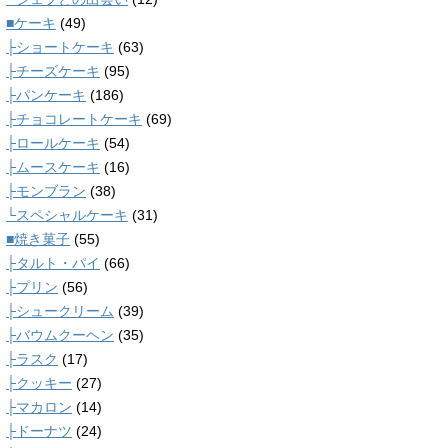
■ケーキ
(49)
├ショートケーキ
(63)
├チーズケーキ
(95)
├パンケーキ
(186)
├チョコレートケーキ
(69)
├ロールケーキ
(54)
├ムースケーキ
(16)
├モンブラン
(38)
└スペシャルケーキ
(31)
■焼き菓子
(55)
├タルト・パイ
(66)
├プリン
(56)
├シュークリーム
(39)
├バウムクーヘン
(35)
├ラスク
(17)
├クッキー
(27)
├マカロン
(14)
├ドーナツ
(24)