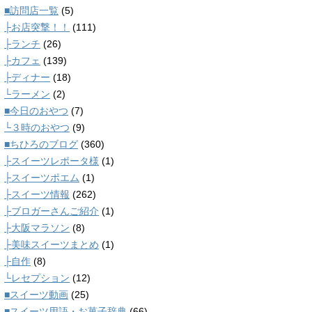
■訪問店一覧
(5)
├お店突撃！！
(111)
├ランチ
(26)
├カフェ
(139)
├ディナー
(18)
└ラーメン
(2)
■今日のおやつ
(7)
└３時のおやつ
(9)
■ちひろのブログ
(360)
├スイーツレポータ様
(1)
├スイーツポエム
(1)
├スイーツ情報
(262)
├ブロガーさんご紹介
(1)
├大阪マラソン
(8)
├美味スイーツまとめ
(1)
├自作
(8)
└レセプション
(12)
■スイーツ動画
(25)
■スイーツ用語・お菓子辞典
(66)