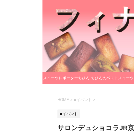
スイーツレポーターちひろ
ちひろのベストスイーツ
のプロフィール
レクション
HOME
>
■イベント
>
■イベント
サロンデュショコラJR