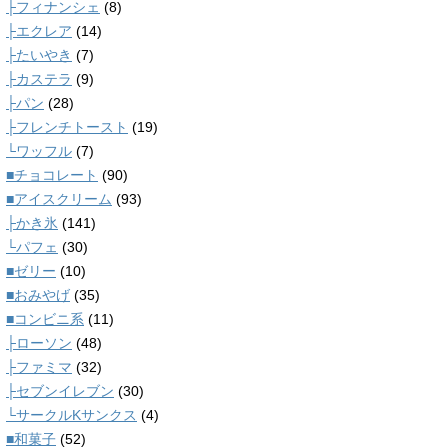
├フィナンシェ
(8)
├エクレア
(14)
├たいやき
(7)
├カステラ
(9)
├パン
(28)
├フレンチトースト
(19)
└ワッフル
(7)
■チョコレート
(90)
■アイスクリーム
(93)
├かき氷
(141)
└パフェ
(30)
■ゼリー
(10)
■おみやげ
(35)
■コンビニ系
(11)
├ローソン
(48)
├ファミマ
(32)
├セブンイレブン
(30)
└サークルKサンクス
(4)
■和菓子
(52)