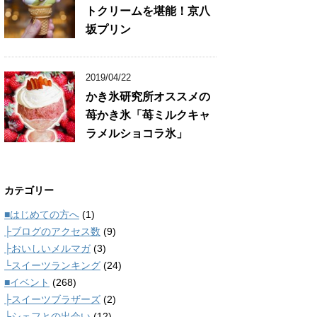
トクリームを堪能！京八
坂プリン
2019/04/22
かき氷研究所オススメの
苺かき氷「苺ミルクキャ
ラメルショコラ氷」
カテゴリー
■はじめての方へ
(1)
├ブログのアクセス数
(9)
├おいしいメルマガ
(3)
└スイーツランキング
(24)
■イベント
(268)
├スイーツブラザーズ
(2)
└シェフとの出会い
(12)