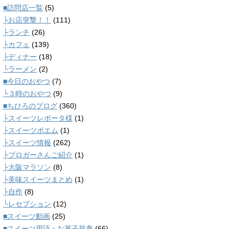
■訪問店一覧
(5)
├お店突撃！！
(111)
├ランチ
(26)
├カフェ
(139)
├ディナー
(18)
└ラーメン
(2)
■今日のおやつ
(7)
└３時のおやつ
(9)
■ちひろのブログ
(360)
├スイーツレポータ様
(1)
├スイーツポエム
(1)
├スイーツ情報
(262)
├ブロガーさんご紹介
(1)
├大阪マラソン
(8)
├美味スイーツまとめ
(1)
├自作
(8)
└レセプション
(12)
■スイーツ動画
(25)
■スイーツ用語・お菓子辞典
(66)