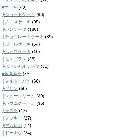
■ケーキ
(49)
├ショートケーキ
(63)
├チーズケーキ
(95)
├パンケーキ
(186)
├チョコレートケーキ
(69)
├ロールケーキ
(54)
├ムースケーキ
(16)
├モンブラン
(38)
└スペシャルケーキ
(31)
■焼き菓子
(55)
├タルト・パイ
(66)
├プリン
(56)
├シュークリーム
(39)
├バウムクーヘン
(35)
├ラスク
(17)
├クッキー
(27)
├マカロン
(14)
├ドーナツ
(24)