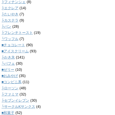
├フィナンシェ
(8)
├エクレア
(14)
├たいやき
(7)
├カステラ
(9)
├パン
(28)
├フレンチトースト
(19)
└ワッフル
(7)
■チョコレート
(90)
■アイスクリーム
(93)
├かき氷
(141)
└パフェ
(30)
■ゼリー
(10)
■おみやげ
(35)
■コンビニ系
(11)
├ローソン
(48)
├ファミマ
(32)
├セブンイレブン
(30)
└サークルKサンクス
(4)
■和菓子
(52)