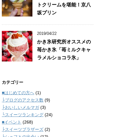
トクリームを堪能！京八
坂プリン
2019/04/22
かき氷研究所オススメの
苺かき氷「苺ミルクキャ
ラメルショコラ氷」
カテゴリー
■はじめての方へ
(1)
├ブログのアクセス数
(9)
├おいしいメルマガ
(3)
└スイーツランキング
(24)
■イベント
(268)
├スイーツブラザーズ
(2)
└シェフとの出会い
(12)