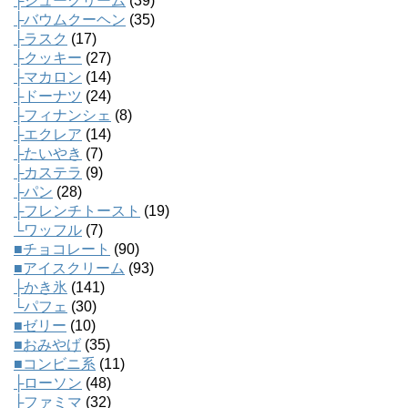
├シュークリーム
(39)
├バウムクーヘン
(35)
├ラスク
(17)
├クッキー
(27)
├マカロン
(14)
├ドーナツ
(24)
├フィナンシェ
(8)
├エクレア
(14)
├たいやき
(7)
├カステラ
(9)
├パン
(28)
├フレンチトースト
(19)
└ワッフル
(7)
■チョコレート
(90)
■アイスクリーム
(93)
├かき氷
(141)
└パフェ
(30)
■ゼリー
(10)
■おみやげ
(35)
■コンビニ系
(11)
├ローソン
(48)
├ファミマ
(32)