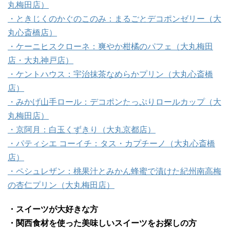
丸梅田店）
・ときじくのかぐのこのみ：まるごとデコポンゼリー（大
丸心斎橋店）
・ケーニヒスクローネ：爽やか柑橘のパフェ（大丸梅田
店・大丸神戸店）
・ケントハウス：宇治抹茶なめらかプリン（大丸心斎橋
店）
・みかげ山手ロール：デコポンたっぷりロールカップ（大
丸梅田店）
・京阿月：白玉くずきり（大丸京都店）
・パティシエ コーイチ：タス・カプチーノ（大丸心斎橋
店）
・ペシュレザン：桃果汁とみかん蜂蜜で漬けた紀州南高梅
の杏仁プリン（大丸梅田店）
・スイーツが大好きな方
・関西食材を使った美味しいスイーツをお探しの方