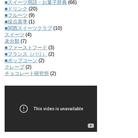
■スイーツ用語・お菓子辞典
(66)
■ドリンク
(20)
■フルーツ
(9)
■採点基準
(1)
■関西スイーツクラブ
(10)
スイーツ
(4)
未分類
(7)
■ファーストフード
(3)
■フランス（パリ）
(2)
■ポップコーン
(2)
クレープ
(2)
チョコレート研究所
(2)