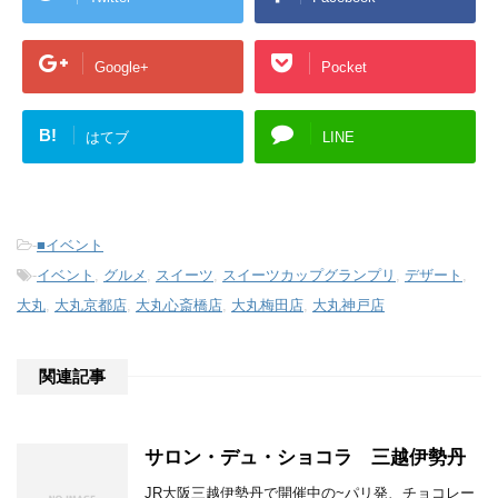
Google+
Pocket
B!
はてブ
LINE
-
■イベント
-
イベント
,
グルメ
,
スイーツ
,
スイーツカップグランプリ
,
デザート
,
大丸
,
大丸京都店
,
大丸心斎橋店
,
大丸梅田店
,
大丸神戸店
関連記事
サロン・デュ・ショコラ 三越伊勢丹
JR大阪三越伊勢丹で開催中の~パリ発、チョコレー