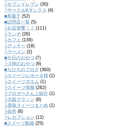
├セブンイレブン
(30)
└サークルKサンクス
(4)
■和菓子
(52)
■訪問店一覧
(5)
├お店突撃！！
(111)
├ランチ
(26)
├カフェ
(139)
├ディナー
(18)
└ラーメン
(2)
■今日のおやつ
(7)
└３時のおやつ
(9)
■ちひろのブログ
(360)
├スイーツレポータ様
(1)
├スイーツポエム
(1)
├スイーツ情報
(262)
├ブロガーさんご紹介
(1)
├大阪マラソン
(8)
├美味スイーツまとめ
(1)
├自作
(8)
└レセプション
(12)
■スイーツ動画
(25)