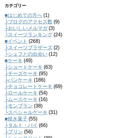
カテゴリー
■はじめての方へ
(1)
├ブログのアクセス数
(9)
├おいしいメルマガ
(3)
└スイーツランキング
(24)
■イベント
(268)
├スイーツブラザーズ
(2)
└シェフとの出会い
(12)
■ケーキ
(49)
├ショートケーキ
(63)
├チーズケーキ
(95)
├パンケーキ
(186)
├チョコレートケーキ
(69)
├ロールケーキ
(54)
├ムースケーキ
(16)
├モンブラン
(38)
└スペシャルケーキ
(31)
■焼き菓子
(55)
├タルト・パイ
(66)
├プリン
(56)