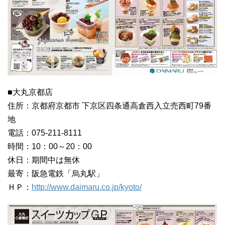
■大丸京都店
住所：京都府京都市 下京区四条通高倉西入立売西町79番
地
電話：075-211-8111
時間：10：00～20：00
休日：期間中は無休
最寄：阪急電鉄「烏丸駅」
ＨＰ：
http://www.daimaru.co.jp/kyoto/