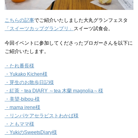
こちらの記事
でご紹介いたしました大丸グランフェスタ
「スイーツカップグランプリ」
スイーツ試食会。
今回イベントに参加してくださったブロガーさんを以下に
ご紹介いたします。
・たれ番長様
・Yukako Kichen様
・芽生のお散歩日記様
・紅茶・tea DIARY ～tea 木蘭 magnolia～様
・美望-bibou-様
・mama irene様
・リンパケアセラピストわかば様
・ともママ様
・YukiのSweetsDiary様