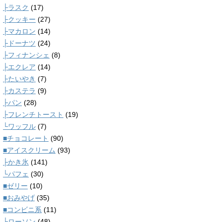
├ラスク
(17)
├クッキー
(27)
├マカロン
(14)
├ドーナツ
(24)
├フィナンシェ
(8)
├エクレア
(14)
├たいやき
(7)
├カステラ
(9)
├パン
(28)
├フレンチトースト
(19)
└ワッフル
(7)
■チョコレート
(90)
■アイスクリーム
(93)
├かき氷
(141)
└パフェ
(30)
■ゼリー
(10)
■おみやげ
(35)
■コンビニ系
(11)
├ローソン
(48)