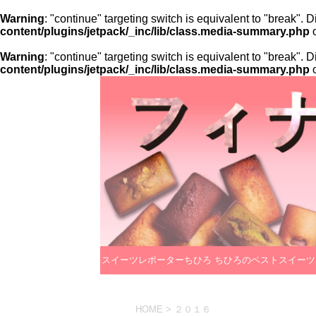
Warning
: "continue" targeting switch is equivalent to "break".
content/plugins/jetpack/_inc/lib/class.media-summary.php
o
Warning
: "continue" targeting switch is equivalent to "break".
content/plugins/jetpack/_inc/lib/class.media-summary.php
o
スイーツレポーターちひろ
ちひろのベストスイーツ
のプロフィール
レクション
HOME
>
２０１６