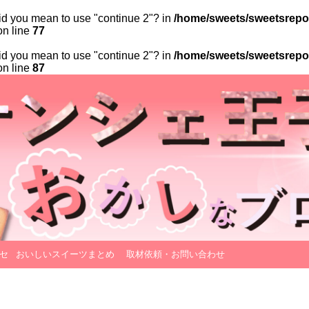
 Did you mean to use "continue 2"? in
/home/sweets/sweetsrepor
n line
77
 Did you mean to use "continue 2"? in
/home/sweets/sweetsrepor
n line
87
セ
おいしいスイーツまとめ
取材依頼・お問い合わせ