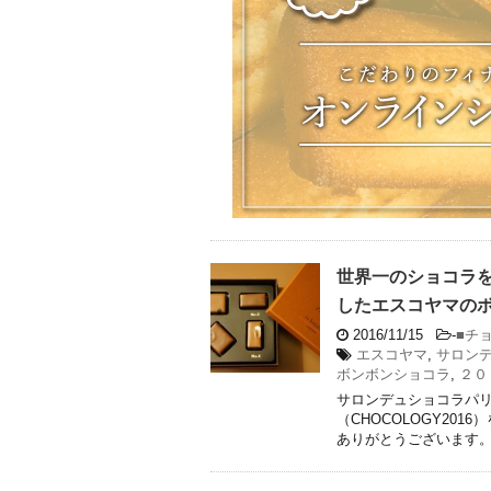
世界一のショコラを
したエスコヤマの
2016/11/15
-
■チ
エスコヤマ
,
サロン
ボンボンショコラ
,
２０
サロンデュショコラパリ
（CHOCOLOGY20
ありがとうございます