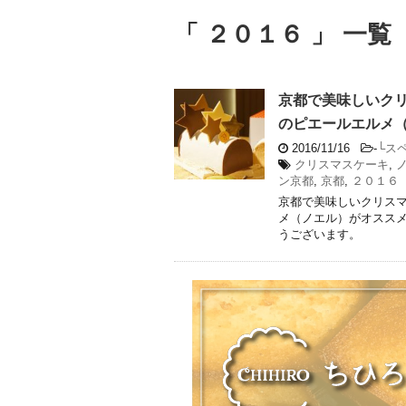
「 ２０１６ 」 一覧
京都で美味しいク
のピエールエルメ
2016/11/16
-
└ス
クリスマスケーキ
,
ン京都
,
京都
,
２０１６
京都で美味しいクリス
メ（ノエル）がオススメ
うございます。