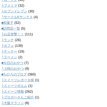
├ファミマ
(32)
├セブンイレブン
(30)
└サークルKサンクス
(4)
■和菓子
(52)
■訪問店一覧
(5)
├お店突撃！！
(111)
├ランチ
(26)
├カフェ
(139)
├ディナー
(18)
└ラーメン
(2)
■今日のおやつ
(7)
└３時のおやつ
(9)
■ちひろのブログ
(360)
├スイーツレポータ様
(1)
├スイーツポエム
(1)
├スイーツ情報
(262)
├ブロガーさんご紹介
(1)
├大阪マラソン
(8)