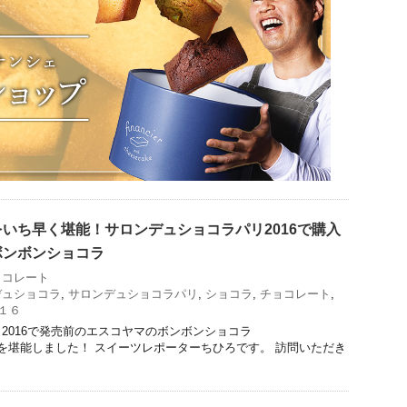
いち早く堪能！サロンデュショコラパリ2016で購入
ボンボンショコラ
ョコレート
デュショコラ
,
サロンデュショコラパリ
,
ショコラ
,
チョコレート
,
１６
2016で発売前のエスコヤマのボンボンショコラ
16）を堪能しました！ スイーツレポーターちひろです。 訪問いただき
。