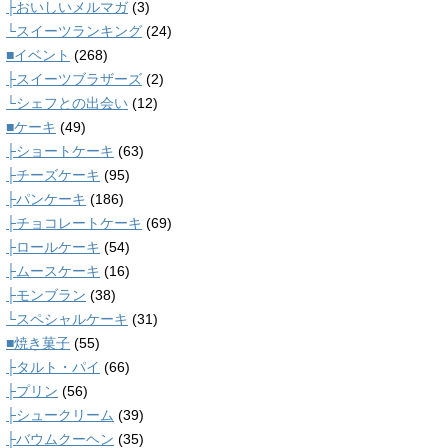
├おいしいメルマガ
(3)
└スイーツランキング
(24)
■イベント
(268)
├スイーツブラザーズ
(2)
└シェフとの出会い
(12)
■ケーキ
(49)
├ショートケーキ
(63)
├チーズケーキ
(95)
├パンケーキ
(186)
├チョコレートケーキ
(69)
├ロールケーキ
(54)
├ムースケーキ
(16)
├モンブラン
(38)
└スペシャルケーキ
(31)
■焼き菓子
(55)
├タルト・パイ
(66)
├プリン
(56)
├シュークリーム
(39)
├バウムクーヘン
(35)