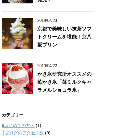
2019/04/23
京都で美味しい抹茶ソフ
トクリームを堪能！京八
坂プリン
2019/04/22
かき氷研究所オススメの
苺かき氷「苺ミルクキャ
ラメルショコラ氷」
カテゴリー
■はじめての方へ
(1)
├ブログのアクセス数
(9)