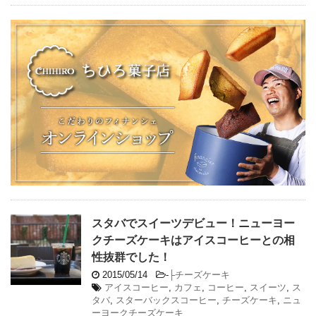
スタバでスイーツデビュー！ニューヨー
クチーズケーキはアイスコーヒーとの相
性抜群でした！
2015/05/14
-
├チーズケーキ
アイスコーヒー
,
カフェ
,
コーヒー
,
スイーツ
,
ス
タバ
,
スターバックスコーヒー
,
チーズケーキ
,
ニュ
ーヨークチーズケーキ