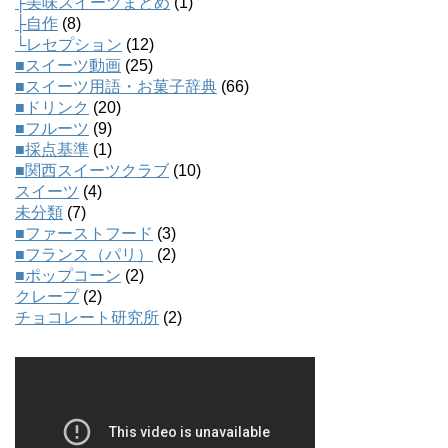
├美味スイーツまとめ
(1)
├自作
(8)
└レセプション
(12)
■スイーツ動画
(25)
■スイーツ用語・お菓子辞典
(66)
■ドリンク
(20)
■フルーツ
(9)
■採点基準
(1)
■関西スイーツクラブ
(10)
スイーツ
(4)
未分類
(7)
■ファーストフード
(3)
■フランス（パリ）
(2)
■ポップコーン
(2)
クレープ
(2)
チョコレート研究所
(2)