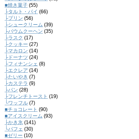
■焼き菓子
(55)
├タルト・パイ
(66)
├プリン
(56)
├シュークリーム
(39)
├バウムクーヘン
(35)
├ラスク
(17)
├クッキー
(27)
├マカロン
(14)
├ドーナツ
(24)
├フィナンシェ
(8)
├エクレア
(14)
├たいやき
(7)
├カステラ
(9)
├パン
(28)
├フレンチトースト
(19)
└ワッフル
(7)
■チョコレート
(90)
■アイスクリーム
(93)
├かき氷
(141)
└パフェ
(30)
■ゼリー
(10)