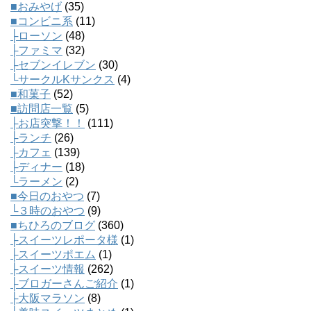
■おみやげ
(35)
■コンビニ系
(11)
├ローソン
(48)
├ファミマ
(32)
├セブンイレブン
(30)
└サークルKサンクス
(4)
■和菓子
(52)
■訪問店一覧
(5)
├お店突撃！！
(111)
├ランチ
(26)
├カフェ
(139)
├ディナー
(18)
└ラーメン
(2)
■今日のおやつ
(7)
└３時のおやつ
(9)
■ちひろのブログ
(360)
├スイーツレポータ様
(1)
├スイーツポエム
(1)
├スイーツ情報
(262)
├ブロガーさんご紹介
(1)
├大阪マラソン
(8)