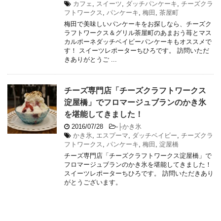
カフェ
,
スイーツ
,
ダッチパンケーキ
,
チーズクラ
フトワークス
,
パンケーキ
,
梅田
,
茶屋町
梅田で美味しいパンケーキをお探しなら、チーズク
ラフトワークス＆グリル茶屋町のあまおう苺とマス
カルポーネダッチベイビーパンケーキもオススメで
す！ スイーツレポーターちひろです。 訪問いただ
きありがとうご ...
チーズ専門店「チーズクラフトワークス
淀屋橋」でフロマージュブランのかき氷
を堪能してきました！
2016/07/28
-
├かき氷
かき氷
,
エスプーマ
,
ダッチベイビー
,
チーズクラ
フトワークス
,
パンケーキ
,
梅田
,
淀屋橋
チーズ専門店「チーズクラフトワークス淀屋橋」で
フロマージュブランのかき氷を堪能してきました！
スイーツレポーターちひろです。 訪問いただきあり
がとうございます。