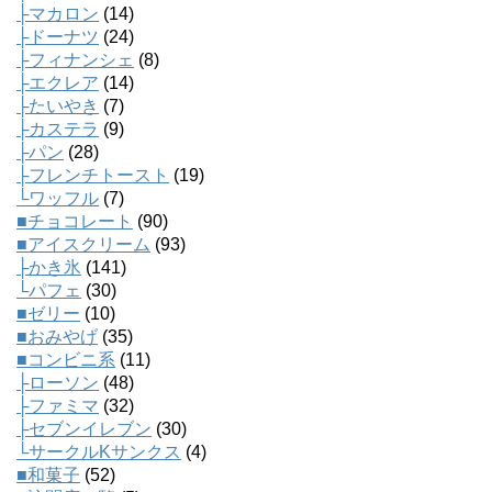
├マカロン
(14)
├ドーナツ
(24)
├フィナンシェ
(8)
├エクレア
(14)
├たいやき
(7)
├カステラ
(9)
├パン
(28)
├フレンチトースト
(19)
└ワッフル
(7)
■チョコレート
(90)
■アイスクリーム
(93)
├かき氷
(141)
└パフェ
(30)
■ゼリー
(10)
■おみやげ
(35)
■コンビニ系
(11)
├ローソン
(48)
├ファミマ
(32)
├セブンイレブン
(30)
└サークルKサンクス
(4)
■和菓子
(52)