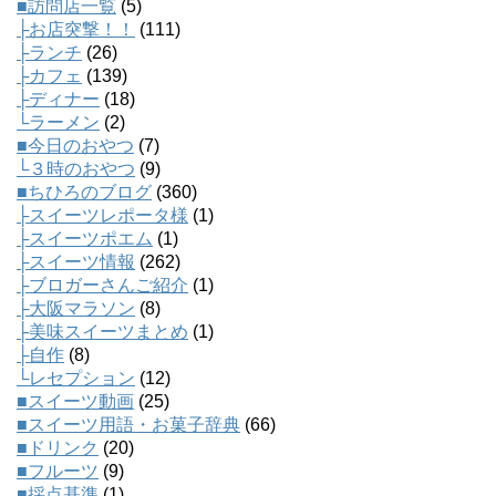
■訪問店一覧
(5)
├お店突撃！！
(111)
├ランチ
(26)
├カフェ
(139)
├ディナー
(18)
└ラーメン
(2)
■今日のおやつ
(7)
└３時のおやつ
(9)
■ちひろのブログ
(360)
├スイーツレポータ様
(1)
├スイーツポエム
(1)
├スイーツ情報
(262)
├ブロガーさんご紹介
(1)
├大阪マラソン
(8)
├美味スイーツまとめ
(1)
├自作
(8)
└レセプション
(12)
■スイーツ動画
(25)
■スイーツ用語・お菓子辞典
(66)
■ドリンク
(20)
■フルーツ
(9)
■採点基準
(1)