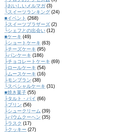
├おいしいメルマガ
(3)
└スイーツランキング
(24)
■イベント
(268)
├スイーツブラザーズ
(2)
└シェフとの出会い
(12)
■ケーキ
(49)
├ショートケーキ
(63)
├チーズケーキ
(95)
├パンケーキ
(186)
├チョコレートケーキ
(69)
├ロールケーキ
(54)
├ムースケーキ
(16)
├モンブラン
(38)
└スペシャルケーキ
(31)
■焼き菓子
(55)
├タルト・パイ
(66)
├プリン
(56)
├シュークリーム
(39)
├バウムクーヘン
(35)
├ラスク
(17)
├クッキー
(27)