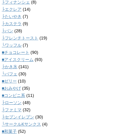
├フィナンシェ
(8)
├エクレア
(14)
├たいやき
(7)
├カステラ
(9)
├パン
(28)
├フレンチトースト
(19)
└ワッフル
(7)
■チョコレート
(90)
■アイスクリーム
(93)
├かき氷
(141)
└パフェ
(30)
■ゼリー
(10)
■おみやげ
(35)
■コンビニ系
(11)
├ローソン
(48)
├ファミマ
(32)
├セブンイレブン
(30)
└サークルKサンクス
(4)
■和菓子
(52)