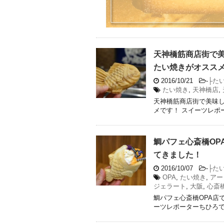
天神橋筋商店街で
たい焼きがオスス
2016/10/21
-
├た
たい焼き
,
天神橋店
,
天神橋筋商店街で美味
メです！ スイーツレポ
鯛パフェ心斎橋OP
てきました！
2016/10/07
-
├た
OPA
,
たい焼き
,
アー
ジェラート
,
大阪
,
心斎
鯛パフェ心斎橋OPA店
ーツレポーターちひろで