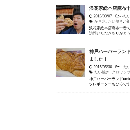
浪花家総本店麻布
2016/03/07
-
├た
かき氷
,
たい焼き
,
浪
浪花家総本店麻布十番で
訪問いただきありがと
神戸ハーバーランド
ました！
2015/05/30
-
├た
たい焼き
,
クロワッ
神戸ハーバーランドum
ツレポーターちひろです