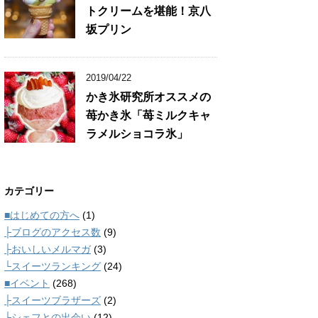
トクリームを堪能！京八
坂プリン
2019/04/22
かき氷研究所オススメの
苺かき氷「苺ミルクキャ
ラメルショコラ氷」
カテゴリー
■はじめての方へ
(1)
├ブログのアクセス数
(9)
├おいしいメルマガ
(3)
└スイーツランキング
(24)
■イベント
(268)
├スイーツブラザーズ
(2)
└シェフとの出会い
(12)