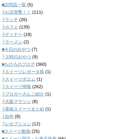
■訪問店一覧
(5)
├お店突撃！！
(111)
├ランチ
(26)
├カフェ
(139)
├ディナー
(18)
└ラーメン
(2)
■今日のおやつ
(7)
└３時のおやつ
(9)
■ちひろのブログ
(360)
├スイーツレポータ様
(1)
├スイーツポエム
(1)
├スイーツ情報
(262)
├ブロガーさんご紹介
(1)
├大阪マラソン
(8)
├美味スイーツまとめ
(1)
├自作
(8)
└レセプション
(12)
■スイーツ動画
(25)
■スイーツ用語・お菓子辞典
(66)