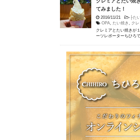
クレミアとたい焼
てみました！
2016/11/21
-
├た
OPA
,
たい焼き
,
クレ
クレミアとたい焼きが１
ーツレポーターちひろで