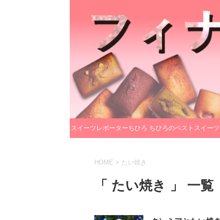
スイーツレポーターちひろ
ちひろのベストスイーツ
のプロフィール
レクション
HOME
>
たい焼き
「 たい焼き 」 一覧