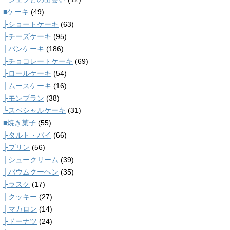
■ケーキ
(49)
├ショートケーキ
(63)
├チーズケーキ
(95)
├パンケーキ
(186)
├チョコレートケーキ
(69)
├ロールケーキ
(54)
├ムースケーキ
(16)
├モンブラン
(38)
└スペシャルケーキ
(31)
■焼き菓子
(55)
├タルト・パイ
(66)
├プリン
(56)
├シュークリーム
(39)
├バウムクーヘン
(35)
├ラスク
(17)
├クッキー
(27)
├マカロン
(14)
├ドーナツ
(24)