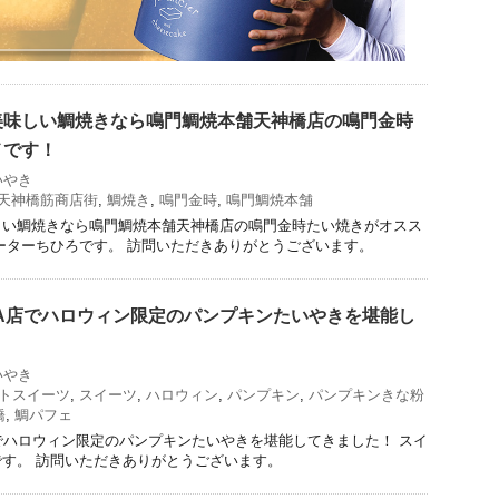
美味しい鯛焼きなら鳴門鯛焼本舗天神橋店の鳴門金時
メです！
いやき
天神橋筋商店街
,
鯛焼き
,
鳴門金時
,
鳴門鯛焼本舗
しい鯛焼きなら鳴門鯛焼本舗天神橋店の鳴門金時たい焼きがオスス
ーターちひろです。 訪問いただきありがとうございます。
A店でハロウィン限定のパンプキンたいやきを堪能し
いやき
トスイーツ
,
スイーツ
,
ハロウィン
,
パンプキン
,
パンプキンきな粉
橋
,
鯛パフェ
でハロウィン限定のパンプキンたいやきを堪能してきました！ スイ
す。 訪問いただきありがとうございます。