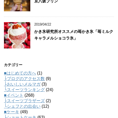
京八坂プリン
2019/04/22
かき氷研究所オススメの苺かき氷「苺ミルク
キャラメルショコラ氷」
カテゴリー
■はじめての方へ
(1)
├ブログのアクセス数
(9)
├おいしいメルマガ
(3)
└スイーツランキング
(24)
■イベント
(268)
├スイーツブラザーズ
(2)
└シェフとの出会い
(12)
■ケーキ
(49)
├ショートケーキ
(63)