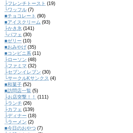
├フレンチトースト
(19)
└ワッフル
(7)
■チョコレート
(90)
■アイスクリーム
(93)
├かき氷
(141)
└パフェ
(30)
■ゼリー
(10)
■おみやげ
(35)
■コンビニ系
(11)
├ローソン
(48)
├ファミマ
(32)
├セブンイレブン
(30)
└サークルKサンクス
(4)
■和菓子
(52)
■訪問店一覧
(5)
├お店突撃！！
(111)
├ランチ
(26)
├カフェ
(139)
├ディナー
(18)
└ラーメン
(2)
■今日のおやつ
(7)