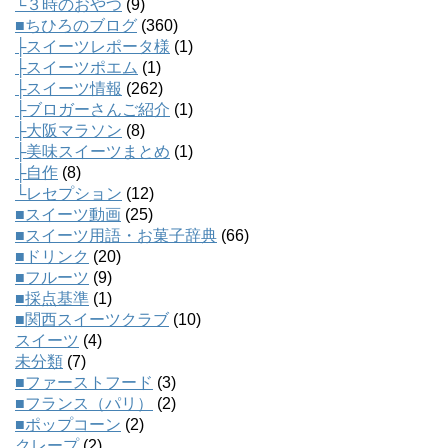
└３時のおやつ
(9)
■ちひろのブログ
(360)
├スイーツレポータ様
(1)
├スイーツポエム
(1)
├スイーツ情報
(262)
├ブロガーさんご紹介
(1)
├大阪マラソン
(8)
├美味スイーツまとめ
(1)
├自作
(8)
└レセプション
(12)
■スイーツ動画
(25)
■スイーツ用語・お菓子辞典
(66)
■ドリンク
(20)
■フルーツ
(9)
■採点基準
(1)
■関西スイーツクラブ
(10)
スイーツ
(4)
未分類
(7)
■ファーストフード
(3)
■フランス（パリ）
(2)
■ポップコーン
(2)
クレープ
(2)