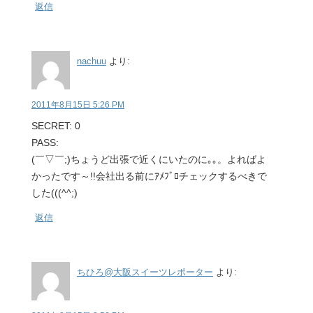
返信
nachuu
より:
2011年8月15日 5:26 PM
SECRET: 0
PASS:
(￣▽￣;)ちょうど出張で近くにいたのに｡｡。よればよ
かったです～!!会社出る前にｱﾒﾌﾞﾛチェックするべきで
した(((^^;)
返信
ちひろ@大阪スイーツレポーター
より: