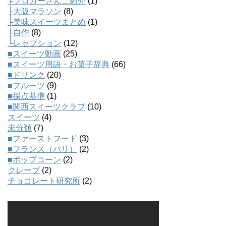
├ブロガーさんご紹介
(1)
├大阪マラソン
(8)
├美味スイーツまとめ
(1)
├自作
(8)
└レセプション
(12)
■スイーツ動画
(25)
■スイーツ用語・お菓子辞典
(66)
■ドリンク
(20)
■フルーツ
(9)
■採点基準
(1)
■関西スイーツクラブ
(10)
スイーツ
(4)
未分類
(7)
■ファーストフード
(3)
■フランス（パリ）
(2)
■ポップコーン
(2)
クレープ
(2)
チョコレート研究所
(2)