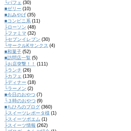
└パフェ
(30)
■ゼリー
(10)
■おみやげ
(35)
■コンビニ系
(11)
├ローソン
(48)
├ファミマ
(32)
├セブンイレブン
(30)
└サークルKサンクス
(4)
■和菓子
(52)
■訪問店一覧
(5)
├お店突撃！！
(111)
├ランチ
(26)
├カフェ
(139)
├ディナー
(18)
└ラーメン
(2)
■今日のおやつ
(7)
└３時のおやつ
(9)
■ちひろのブログ
(360)
├スイーツレポータ様
(1)
├スイーツポエム
(1)
├スイーツ情報
(262)