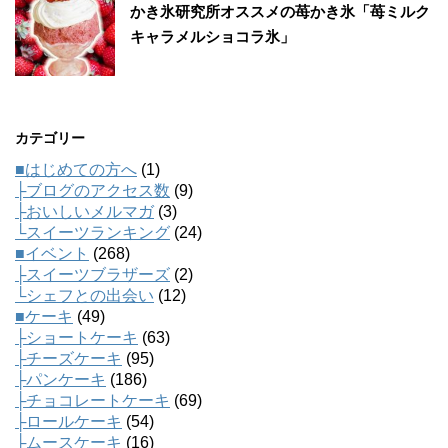
かき氷研究所オススメの苺かき氷「苺ミルク
キャラメルショコラ氷」
カテゴリー
■はじめての方へ
(1)
├ブログのアクセス数
(9)
├おいしいメルマガ
(3)
└スイーツランキング
(24)
■イベント
(268)
├スイーツブラザーズ
(2)
└シェフとの出会い
(12)
■ケーキ
(49)
├ショートケーキ
(63)
├チーズケーキ
(95)
├パンケーキ
(186)
├チョコレートケーキ
(69)
├ロールケーキ
(54)
├ムースケーキ
(16)