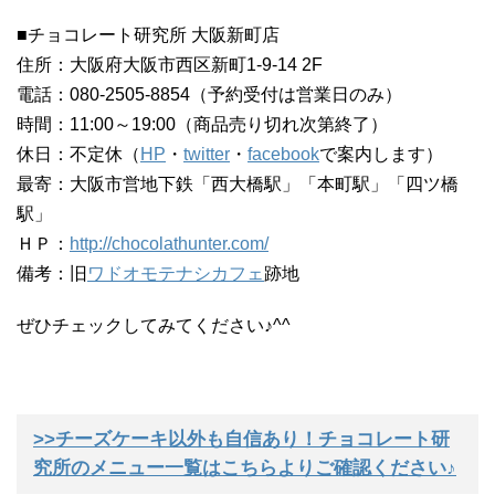
■チョコレート研究所 大阪新町店
住所：大阪府大阪市西区新町1-9-14 2F
電話：080-2505-8854（予約受付は営業日のみ）
時間：11:00～19:00（商品売り切れ次第終了）
休日：不定休（
HP
・
twitter
・
facebook
で案内します）
最寄：大阪市営地下鉄「西大橋駅」「本町駅」「四ツ橋
駅」
ＨＰ：
http://chocolathunter.com/
備考：旧
ワドオモテナシカフェ
跡地
ぜひチェックしてみてください♪^^
>>チーズケーキ以外も自信あり！チョコレート研
究所のメニュー一覧はこちらよりご確認ください♪