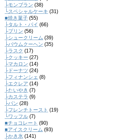
├モンブラン
(38)
└スペシャルケーキ
(31)
■焼き菓子
(55)
├タルト・パイ
(66)
├プリン
(56)
├シュークリーム
(39)
├バウムクーヘン
(35)
├ラスク
(17)
├クッキー
(27)
├マカロン
(14)
├ドーナツ
(24)
├フィナンシェ
(8)
├エクレア
(14)
├たいやき
(7)
├カステラ
(9)
├パン
(28)
├フレンチトースト
(19)
└ワッフル
(7)
■チョコレート
(90)
■アイスクリーム
(93)
├かき氷
(141)