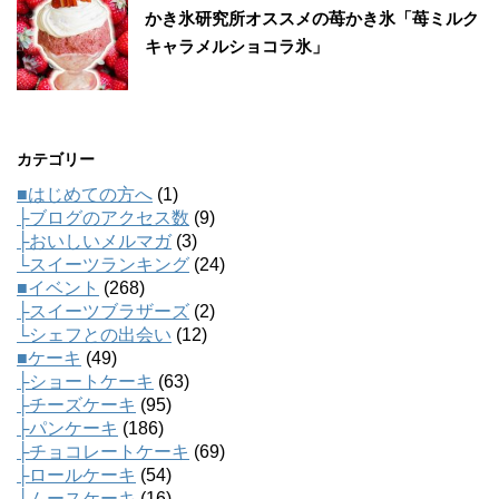
かき氷研究所オススメの苺かき氷「苺ミルク
キャラメルショコラ氷」
カテゴリー
■はじめての方へ
(1)
├ブログのアクセス数
(9)
├おいしいメルマガ
(3)
└スイーツランキング
(24)
■イベント
(268)
├スイーツブラザーズ
(2)
└シェフとの出会い
(12)
■ケーキ
(49)
├ショートケーキ
(63)
├チーズケーキ
(95)
├パンケーキ
(186)
├チョコレートケーキ
(69)
├ロールケーキ
(54)
├ムースケーキ
(16)