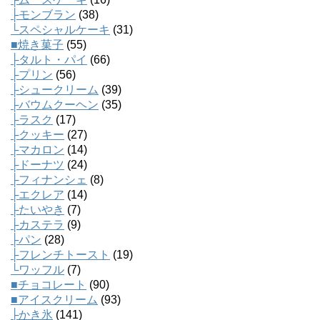
├モンブラン
(38)
└スペシャルケーキ
(31)
■焼き菓子
(55)
├タルト・パイ
(66)
├プリン
(56)
├シュークリーム
(39)
├バウムクーヘン
(35)
├ラスク
(17)
├クッキー
(27)
├マカロン
(14)
├ドーナツ
(24)
├フィナンシェ
(8)
├エクレア
(14)
├たいやき
(7)
├カステラ
(9)
├パン
(28)
├フレンチトースト
(19)
└ワッフル
(7)
■チョコレート
(90)
■アイスクリーム
(93)
├かき氷
(141)