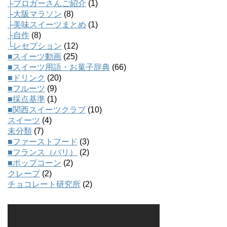
├ブロガーさんご紹介
(1)
├大阪マラソン
(8)
├美味スイーツまとめ
(1)
├自作
(8)
└レセプション
(12)
■スイーツ動画
(25)
■スイーツ用語・お菓子辞典
(66)
■ドリンク
(20)
■フルーツ
(9)
■採点基準
(1)
■関西スイーツクラブ
(10)
スイーツ
(4)
未分類
(7)
■ファーストフード
(3)
■フランス（パリ）
(2)
■ポップコーン
(2)
クレープ
(2)
チョコレート研究所
(2)