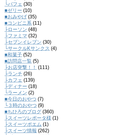
└パフェ
(30)
■ゼリー
(10)
■おみやげ
(35)
■コンビニ系
(11)
├ローソン
(48)
├ファミマ
(32)
├セブンイレブン
(30)
└サークルKサンクス
(4)
■和菓子
(52)
■訪問店一覧
(5)
├お店突撃！！
(111)
├ランチ
(26)
├カフェ
(139)
├ディナー
(18)
└ラーメン
(2)
■今日のおやつ
(7)
└３時のおやつ
(9)
■ちひろのブログ
(360)
├スイーツレポータ様
(1)
├スイーツポエム
(1)
├スイーツ情報
(262)