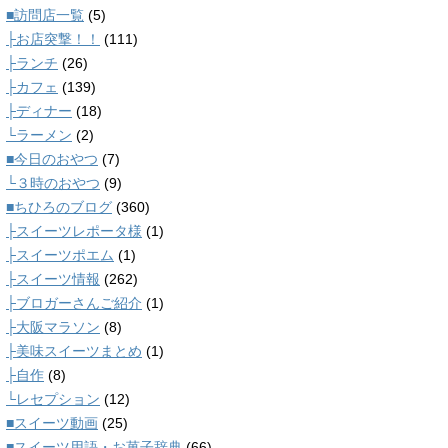
■訪問店一覧
(5)
├お店突撃！！
(111)
├ランチ
(26)
├カフェ
(139)
├ディナー
(18)
└ラーメン
(2)
■今日のおやつ
(7)
└３時のおやつ
(9)
■ちひろのブログ
(360)
├スイーツレポータ様
(1)
├スイーツポエム
(1)
├スイーツ情報
(262)
├ブロガーさんご紹介
(1)
├大阪マラソン
(8)
├美味スイーツまとめ
(1)
├自作
(8)
└レセプション
(12)
■スイーツ動画
(25)
■スイーツ用語・お菓子辞典
(66)