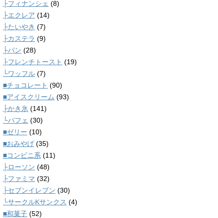
├フィナンシェ
(8)
├エクレア
(14)
├たいやき
(7)
├カステラ
(9)
├パン
(28)
├フレンチトースト
(19)
└ワッフル
(7)
■チョコレート
(90)
■アイスクリーム
(93)
├かき氷
(141)
└パフェ
(30)
■ゼリー
(10)
■おみやげ
(35)
■コンビニ系
(11)
├ローソン
(48)
├ファミマ
(32)
├セブンイレブン
(30)
└サークルKサンクス
(4)
■和菓子
(52)