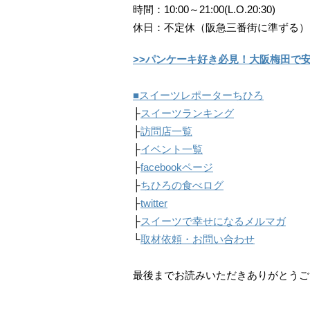
時間：10:00～21:00(L.O.20:30)
休日：不定休（阪急三番街に準ずる）
>>パンケーキ好き必見！大阪梅田で
■スイーツレポーターちひろ
├
スイーツランキング
├
訪問店一覧
├
イベント一覧
├
facebookページ
├
ちひろの食べログ
├
twitter
├
スイーツで幸せになるメルマガ
└
取材依頼・お問い合わせ
最後までお読みいただきありがとうご