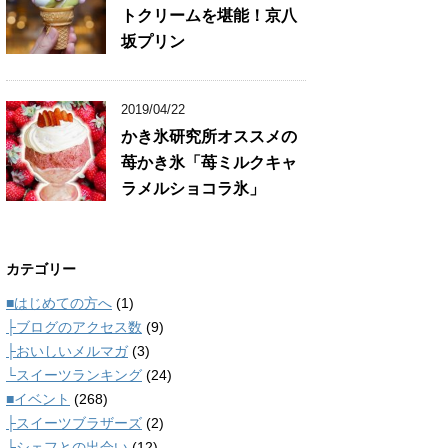
トクリームを堪能！京八
坂プリン
2019/04/22
かき氷研究所オススメの
苺かき氷「苺ミルクキャ
ラメルショコラ氷」
カテゴリー
■はじめての方へ
(1)
├ブログのアクセス数
(9)
├おいしいメルマガ
(3)
└スイーツランキング
(24)
■イベント
(268)
├スイーツブラザーズ
(2)
└シェフとの出会い
(12)