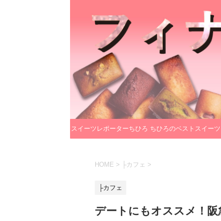
スイーツレポーターちひろ
ちひろのベストスイーツ
のプロフィール
レクション
HOME
>
├カフェ
>
├カフェ
デートにもオススメ！阪