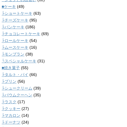
■ケーキ
(49)
├ショートケーキ
(63)
├チーズケーキ
(95)
├パンケーキ
(186)
├チョコレートケーキ
(69)
├ロールケーキ
(54)
├ムースケーキ
(16)
├モンブラン
(38)
└スペシャルケーキ
(31)
■焼き菓子
(55)
├タルト・パイ
(66)
├プリン
(56)
├シュークリーム
(39)
├バウムクーヘン
(35)
├ラスク
(17)
├クッキー
(27)
├マカロン
(14)
├ドーナツ
(24)