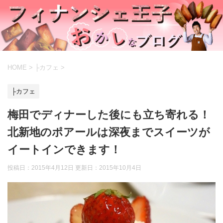
HOME
>
├カフェ
>
├カフェ
梅田でディナーした後にも立ち寄れる！
北新地のポアールは深夜までスイーツが
イートインできます！
投稿日：2015年4月12日 更新日：
2015年10月4日