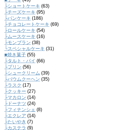
├ショートケーキ
(63)
├チーズケーキ
(95)
├パンケーキ
(186)
├チョコレートケーキ
(69)
├ロールケーキ
(54)
├ムースケーキ
(16)
├モンブラン
(38)
└スペシャルケーキ
(31)
■焼き菓子
(55)
├タルト・パイ
(66)
├プリン
(56)
├シュークリーム
(39)
├バウムクーヘン
(35)
├ラスク
(17)
├クッキー
(27)
├マカロン
(14)
├ドーナツ
(24)
├フィナンシェ
(8)
├エクレア
(14)
├たいやき
(7)
├カステラ
(9)