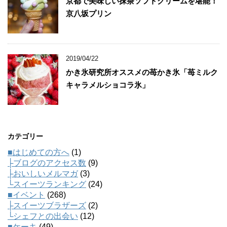
京都で美味しい抹茶ソフトクリームを堪能！
京八坂プリン
2019/04/22
かき氷研究所オススメの苺かき氷「苺ミルク
キャラメルショコラ氷」
カテゴリー
■はじめての方へ
(1)
├ブログのアクセス数
(9)
├おいしいメルマガ
(3)
└スイーツランキング
(24)
■イベント
(268)
├スイーツブラザーズ
(2)
└シェフとの出会い
(12)
■ケーキ
(49)