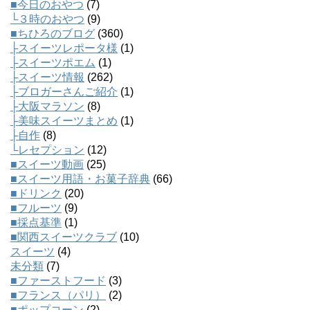
■今日のおやつ
(7)
└３時のおやつ
(9)
■ちひろのブログ
(360)
├スイーツレポータ様
(1)
├スイーツポエム
(1)
├スイーツ情報
(262)
├ブロガーさんご紹介
(1)
├大阪マラソン
(8)
├美味スイーツまとめ
(1)
├自作
(8)
└レセプション
(12)
■スイーツ動画
(25)
■スイーツ用語・お菓子辞典
(66)
■ドリンク
(20)
■フルーツ
(9)
■採点基準
(1)
■関西スイーツクラブ
(10)
スイーツ
(4)
未分類
(7)
■ファーストフード
(3)
■フランス（パリ）
(2)
■ポップコーン
(2)