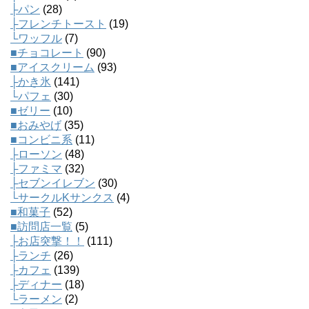
├パン
(28)
├フレンチトースト
(19)
└ワッフル
(7)
■チョコレート
(90)
■アイスクリーム
(93)
├かき氷
(141)
└パフェ
(30)
■ゼリー
(10)
■おみやげ
(35)
■コンビニ系
(11)
├ローソン
(48)
├ファミマ
(32)
├セブンイレブン
(30)
└サークルKサンクス
(4)
■和菓子
(52)
■訪問店一覧
(5)
├お店突撃！！
(111)
├ランチ
(26)
├カフェ
(139)
├ディナー
(18)
└ラーメン
(2)