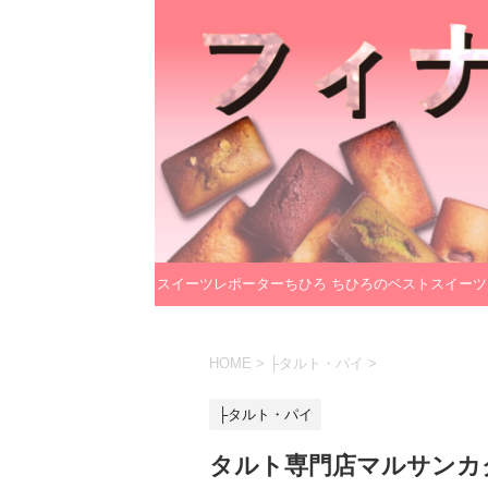
スイーツレポーターちひろ
ちひろのベストスイーツ
のプロフィール
レクション
HOME
>
├タルト・パイ
>
├タルト・パイ
タルト専門店マルサンカ