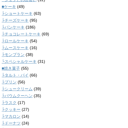
■ケーキ
(49)
├ショートケーキ
(63)
├チーズケーキ
(95)
├パンケーキ
(186)
├チョコレートケーキ
(69)
├ロールケーキ
(54)
├ムースケーキ
(16)
├モンブラン
(38)
└スペシャルケーキ
(31)
■焼き菓子
(55)
├タルト・パイ
(66)
├プリン
(56)
├シュークリーム
(39)
├バウムクーヘン
(35)
├ラスク
(17)
├クッキー
(27)
├マカロン
(14)
├ドーナツ
(24)