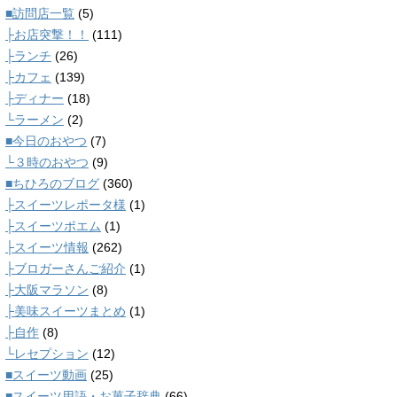
■訪問店一覧
(5)
├お店突撃！！
(111)
├ランチ
(26)
├カフェ
(139)
├ディナー
(18)
└ラーメン
(2)
■今日のおやつ
(7)
└３時のおやつ
(9)
■ちひろのブログ
(360)
├スイーツレポータ様
(1)
├スイーツポエム
(1)
├スイーツ情報
(262)
├ブロガーさんご紹介
(1)
├大阪マラソン
(8)
├美味スイーツまとめ
(1)
├自作
(8)
└レセプション
(12)
■スイーツ動画
(25)
■スイーツ用語・お菓子辞典
(66)