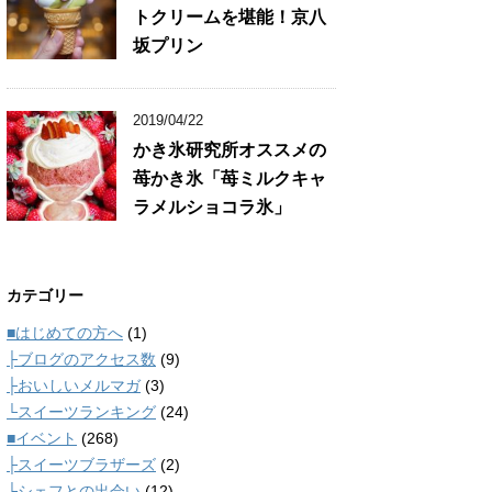
トクリームを堪能！京八
坂プリン
2019/04/22
かき氷研究所オススメの
苺かき氷「苺ミルクキャ
ラメルショコラ氷」
カテゴリー
■はじめての方へ
(1)
├ブログのアクセス数
(9)
├おいしいメルマガ
(3)
└スイーツランキング
(24)
■イベント
(268)
├スイーツブラザーズ
(2)
└シェフとの出会い
(12)