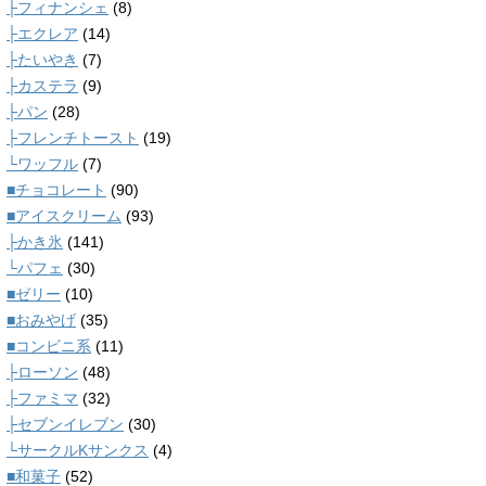
├フィナンシェ
(8)
├エクレア
(14)
├たいやき
(7)
├カステラ
(9)
├パン
(28)
├フレンチトースト
(19)
└ワッフル
(7)
■チョコレート
(90)
■アイスクリーム
(93)
├かき氷
(141)
└パフェ
(30)
■ゼリー
(10)
■おみやげ
(35)
■コンビニ系
(11)
├ローソン
(48)
├ファミマ
(32)
├セブンイレブン
(30)
└サークルKサンクス
(4)
■和菓子
(52)