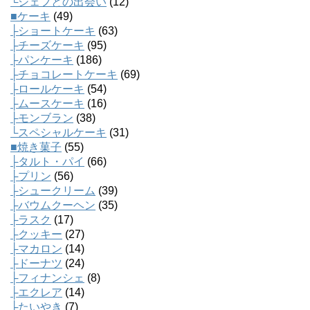
└シェフとの出会い
(12)
■ケーキ
(49)
├ショートケーキ
(63)
├チーズケーキ
(95)
├パンケーキ
(186)
├チョコレートケーキ
(69)
├ロールケーキ
(54)
├ムースケーキ
(16)
├モンブラン
(38)
└スペシャルケーキ
(31)
■焼き菓子
(55)
├タルト・パイ
(66)
├プリン
(56)
├シュークリーム
(39)
├バウムクーヘン
(35)
├ラスク
(17)
├クッキー
(27)
├マカロン
(14)
├ドーナツ
(24)
├フィナンシェ
(8)
├エクレア
(14)
├たいやき
(7)