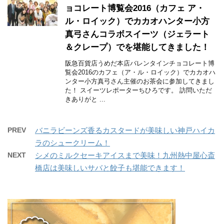
ョコレート博覧会2016（カフェ ア・
ル・ロイック）でカカオハンター小方
真弓さんコラボスイーツ（ジェラート
＆クレープ）でを堪能してきました！
阪急百貨店うめだ本店バレンタインチョコレート博
覧会2016のカフェ（ア・ル・ロイック）でカカオハ
ンター小方真弓さん主催のお茶会に参加してきまし
た！ スイーツレポーターちひろです。 訪問いただ
きありがと ...
PREV
バニラビーンズ香るカスタードが美味しい神戸ハイカ
ラのシュークリーム！
NEXT
シメのミルクセーキアイスまで美味！九州熱中屋心斎
橋店は美味しいサバと餃子も堪能できます！