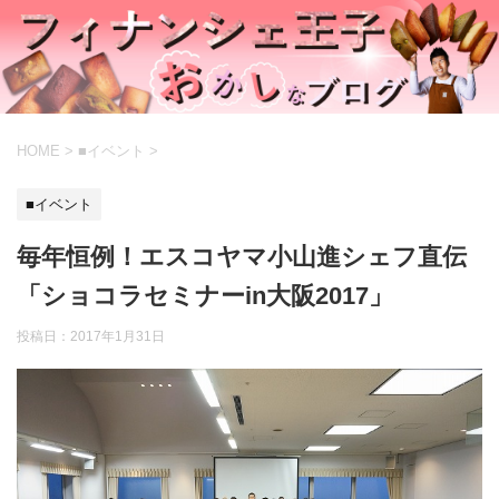
HOME
>
■イベント
>
■イベント
毎年恒例！エスコヤマ小山進シェフ直伝
「ショコラセミナーin大阪2017」
投稿日：
2017年1月31日