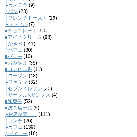
├カステラ
(9)
├パン
(28)
├フレンチトースト
(19)
└ワッフル
(7)
■チョコレート
(90)
■アイスクリーム
(93)
├かき氷
(141)
└パフェ
(30)
■ゼリー
(10)
■おみやげ
(35)
■コンビニ系
(11)
├ローソン
(48)
├ファミマ
(32)
├セブンイレブン
(30)
└サークルKサンクス
(4)
■和菓子
(52)
■訪問店一覧
(5)
├お店突撃！！
(111)
├ランチ
(26)
├カフェ
(139)
├ディナー
(18)