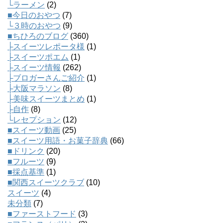
└ラーメン
(2)
■今日のおやつ
(7)
└３時のおやつ
(9)
■ちひろのブログ
(360)
├スイーツレポータ様
(1)
├スイーツポエム
(1)
├スイーツ情報
(262)
├ブロガーさんご紹介
(1)
├大阪マラソン
(8)
├美味スイーツまとめ
(1)
├自作
(8)
└レセプション
(12)
■スイーツ動画
(25)
■スイーツ用語・お菓子辞典
(66)
■ドリンク
(20)
■フルーツ
(9)
■採点基準
(1)
■関西スイーツクラブ
(10)
スイーツ
(4)
未分類
(7)
■ファーストフード
(3)