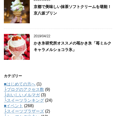
京都で美味しい抹茶ソフトクリームを堪能！
京八坂プリン
2019/04/22
かき氷研究所オススメの苺かき氷「苺ミルク
キャラメルショコラ氷」
カテゴリー
■はじめての方へ
(1)
├ブログのアクセス数
(9)
├おいしいメルマガ
(3)
└スイーツランキング
(24)
■イベント
(268)
├スイーツブラザーズ
(2)