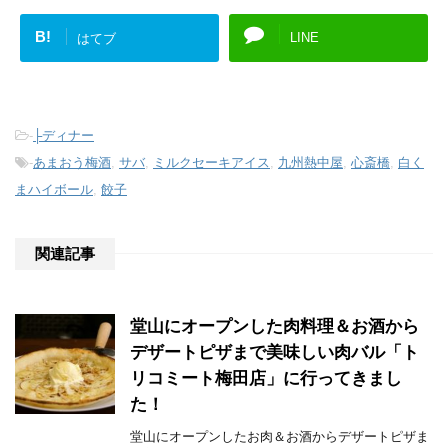
B!
LINE
はてブ
-
├ディナー
-
あまおう梅酒
,
サバ
,
ミルクセーキアイス
,
九州熱中屋
,
心斎橋
,
白く
まハイボール
,
餃子
関連記事
堂山にオープンした肉料理＆お酒から
デザートピザまで美味しい肉バル「ト
リコミート梅田店」に行ってきまし
た！
堂山にオープンしたお肉＆お酒からデザートピザま