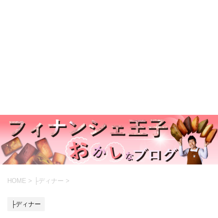
HOME
>
├ディナー
>
├ディナー