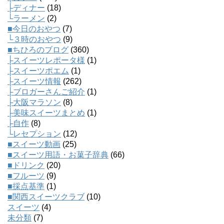
├ディナー
(18)
└ラーメン
(2)
■今日のおやつ
(7)
└３時のおやつ
(9)
■ちひろのブログ
(360)
├スイーツレポータ様
(1)
├スイーツポエム
(1)
├スイーツ情報
(262)
├ブロガーさんご紹介
(1)
├大阪マラソン
(8)
├美味スイーツまとめ
(1)
├自作
(8)
└レセプション
(12)
■スイーツ動画
(25)
■スイーツ用語・お菓子辞典
(66)
■ドリンク
(20)
■フルーツ
(9)
■採点基準
(1)
■関西スイーツクラブ
(10)
スイーツ
(4)
未分類
(7)