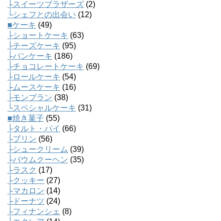
├スイーツブラザーズ
(2)
└シェフとの出会い
(12)
■ケーキ
(49)
├ショートケーキ
(63)
├チーズケーキ
(95)
├パンケーキ
(186)
├チョコレートケーキ
(69)
├ロールケーキ
(54)
├ムースケーキ
(16)
├モンブラン
(38)
└スペシャルケーキ
(31)
■焼き菓子
(55)
├タルト・パイ
(66)
├プリン
(56)
├シュークリーム
(39)
├バウムクーヘン
(35)
├ラスク
(17)
├クッキー
(27)
├マカロン
(14)
├ドーナツ
(24)
├フィナンシェ
(8)