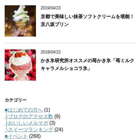
2019/04/23
京都で美味しい抹茶ソフトクリームを堪能！
京八坂プリン
2019/04/22
かき氷研究所オススメの苺かき氷「苺ミルク
キャラメルショコラ氷」
カテゴリー
■はじめての方へ
(1)
├ブログのアクセス数
(9)
├おいしいメルマガ
(3)
└スイーツランキング
(24)
■イベント
(268)