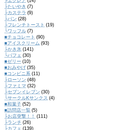
├エクレア
(14)
├たいやき
(7)
├カステラ
(9)
├パン
(28)
├フレンチトースト
(19)
└ワッフル
(7)
■チョコレート
(90)
■アイスクリーム
(93)
├かき氷
(141)
└パフェ
(30)
■ゼリー
(10)
■おみやげ
(35)
■コンビニ系
(11)
├ローソン
(48)
├ファミマ
(32)
├セブンイレブン
(30)
└サークルKサンクス
(4)
■和菓子
(52)
■訪問店一覧
(5)
├お店突撃！！
(111)
├ランチ
(26)
├カフェ
(139)