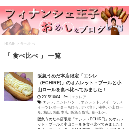
HOME
>
食べ比べ
「 食べ比べ 」 一覧
阪急うめだ本店限定「エシレ
（ECHIRE)」のオムレット・ブールと小
山ロールを食べ比べてみました！
2015/10/04
-
├エクレア
エシレ
,
エシレバター
,
オムレット
,
スイーツ
,
ス
イーツレポーターちひろ
,
デパ地下
,
催事
,
小山ロー
ル
,
梅田
,
梅田本店
,
阪急百貨店
,
食べ比べ
阪急うめだ本店限定「エシレ（ECHIRE)」のオムレ
ット・ブールと小山ロールを食べ比べてみました！