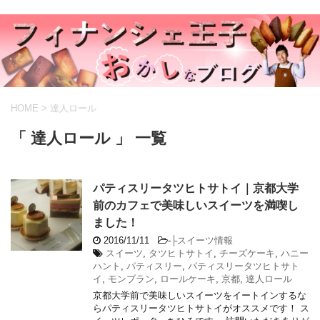
HOME
>
達人ロール
「 達人ロール 」 一覧
パティスリータツヒトサトイ｜京都大学
前のカフェで美味しいスイーツを満喫し
ました！
2016/11/11
-
├スイーツ情報
スイーツ
,
タツヒトサトイ
,
チーズケーキ
,
ハニー
ハント
,
パティスリー
,
パティスリータツヒトサト
イ
,
モンブラン
,
ロールケーキ
,
京都
,
達人ロール
京都大学前で美味しいスイーツをイートインするな
らパティスリータツヒトサトイがオススメです！ ス