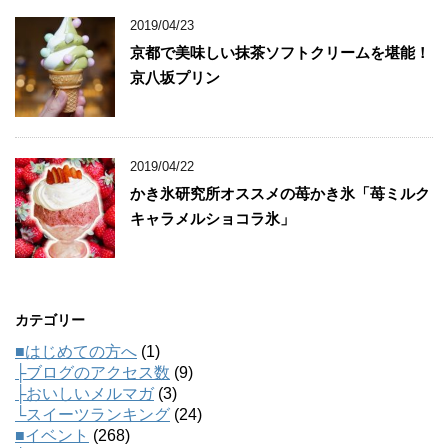
2019/04/23
京都で美味しい抹茶ソフトクリームを堪能！
京八坂プリン
2019/04/22
かき氷研究所オススメの苺かき氷「苺ミルク
キャラメルショコラ氷」
カテゴリー
■はじめての方へ
(1)
├ブログのアクセス数
(9)
├おいしいメルマガ
(3)
└スイーツランキング
(24)
■イベント
(268)