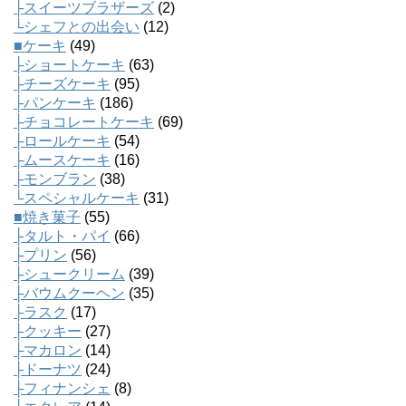
├スイーツブラザーズ
(2)
└シェフとの出会い
(12)
■ケーキ
(49)
├ショートケーキ
(63)
├チーズケーキ
(95)
├パンケーキ
(186)
├チョコレートケーキ
(69)
├ロールケーキ
(54)
├ムースケーキ
(16)
├モンブラン
(38)
└スペシャルケーキ
(31)
■焼き菓子
(55)
├タルト・パイ
(66)
├プリン
(56)
├シュークリーム
(39)
├バウムクーヘン
(35)
├ラスク
(17)
├クッキー
(27)
├マカロン
(14)
├ドーナツ
(24)
├フィナンシェ
(8)