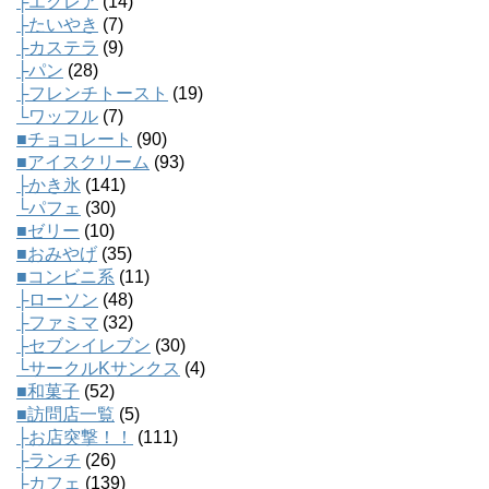
├エクレア
(14)
├たいやき
(7)
├カステラ
(9)
├パン
(28)
├フレンチトースト
(19)
└ワッフル
(7)
■チョコレート
(90)
■アイスクリーム
(93)
├かき氷
(141)
└パフェ
(30)
■ゼリー
(10)
■おみやげ
(35)
■コンビニ系
(11)
├ローソン
(48)
├ファミマ
(32)
├セブンイレブン
(30)
└サークルKサンクス
(4)
■和菓子
(52)
■訪問店一覧
(5)
├お店突撃！！
(111)
├ランチ
(26)
├カフェ
(139)