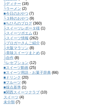
├ディナー
(18)
└ラーメン
(2)
■今日のおやつ
(7)
└３時のおやつ
(9)
■ちひろのブログ
(360)
├スイーツレポータ様
(1)
├スイーツポエム
(1)
├スイーツ情報
(262)
├ブロガーさんご紹介
(1)
├大阪マラソン
(8)
├美味スイーツまとめ
(1)
├自作
(8)
└レセプション
(12)
■スイーツ動画
(25)
■スイーツ用語・お菓子辞典
(66)
■ドリンク
(20)
■フルーツ
(9)
■採点基準
(1)
■関西スイーツクラブ
(10)
スイーツ
(4)
未分類
(7)