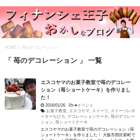
HOME
>
苺のデコレーション
「 苺のデコレーション 」 一覧
エスコヤマのお菓子教室で苺のデコレー
ション（苺ショートケーキ）を作りまし
た！
2016/01/26
-
■イベント
お菓子教室
,
エスコヤマ
,
スイーツ
,
スイーツレポ
ーターちひろ
,
デコレーションケーキ
,
苺のデコレー
ション
,
苺ショートケーキ
エスコヤマのお菓子教室で苺のデコレーション（苺
ショートケーキ）を作りました！ 大阪市西区新町で