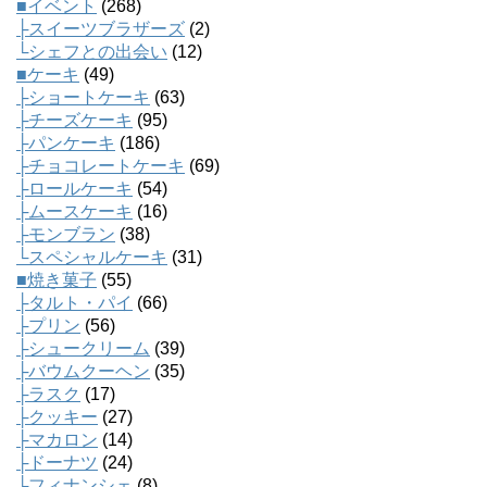
■イベント
(268)
├スイーツブラザーズ
(2)
└シェフとの出会い
(12)
■ケーキ
(49)
├ショートケーキ
(63)
├チーズケーキ
(95)
├パンケーキ
(186)
├チョコレートケーキ
(69)
├ロールケーキ
(54)
├ムースケーキ
(16)
├モンブラン
(38)
└スペシャルケーキ
(31)
■焼き菓子
(55)
├タルト・パイ
(66)
├プリン
(56)
├シュークリーム
(39)
├バウムクーヘン
(35)
├ラスク
(17)
├クッキー
(27)
├マカロン
(14)
├ドーナツ
(24)
├フィナンシェ
(8)