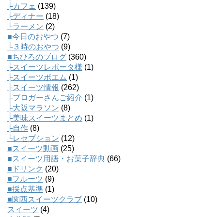
├カフェ
(139)
├ディナー
(18)
└ラーメン
(2)
■今日のおやつ
(7)
└３時のおやつ
(9)
■ちひろのブログ
(360)
├スイーツレポータ様
(1)
├スイーツポエム
(1)
├スイーツ情報
(262)
├ブロガーさんご紹介
(1)
├大阪マラソン
(8)
├美味スイーツまとめ
(1)
├自作
(8)
└レセプション
(12)
■スイーツ動画
(25)
■スイーツ用語・お菓子辞典
(66)
■ドリンク
(20)
■フルーツ
(9)
■採点基準
(1)
■関西スイーツクラブ
(10)
スイーツ
(4)