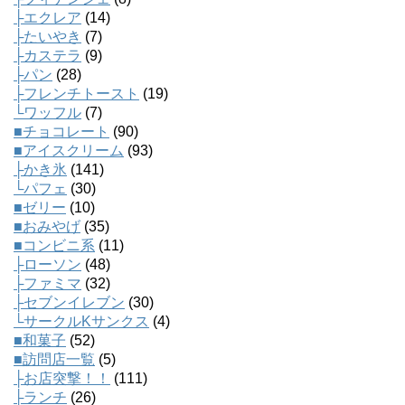
├エクレア
(14)
├たいやき
(7)
├カステラ
(9)
├パン
(28)
├フレンチトースト
(19)
└ワッフル
(7)
■チョコレート
(90)
■アイスクリーム
(93)
├かき氷
(141)
└パフェ
(30)
■ゼリー
(10)
■おみやげ
(35)
■コンビニ系
(11)
├ローソン
(48)
├ファミマ
(32)
├セブンイレブン
(30)
└サークルKサンクス
(4)
■和菓子
(52)
■訪問店一覧
(5)
├お店突撃！！
(111)
├ランチ
(26)