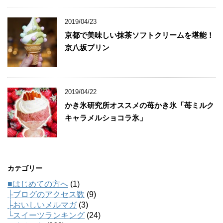
2019/04/23
京都で美味しい抹茶ソフトクリームを堪能！
京八坂プリン
2019/04/22
かき氷研究所オススメの苺かき氷「苺ミルク
キャラメルショコラ氷」
カテゴリー
■はじめての方へ
(1)
├ブログのアクセス数
(9)
├おいしいメルマガ
(3)
└スイーツランキング
(24)