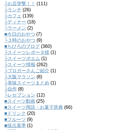
├お店突撃！！
(111)
├ランチ
(26)
├カフェ
(139)
├ディナー
(18)
└ラーメン
(2)
■今日のおやつ
(7)
└３時のおやつ
(9)
■ちひろのブログ
(360)
├スイーツレポータ様
(1)
├スイーツポエム
(1)
├スイーツ情報
(262)
├ブロガーさんご紹介
(1)
├大阪マラソン
(8)
├美味スイーツまとめ
(1)
├自作
(8)
└レセプション
(12)
■スイーツ動画
(25)
■スイーツ用語・お菓子辞典
(66)
■ドリンク
(20)
■フルーツ
(9)
■採点基準
(1)