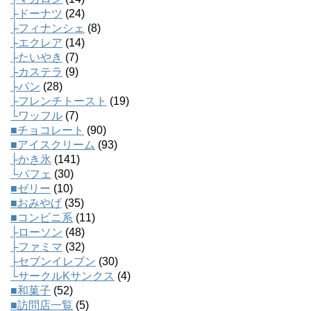
├ドーナツ
(24)
├フィナンシェ
(8)
├エクレア
(14)
├たいやき
(7)
├カステラ
(9)
├パン
(28)
├フレンチトースト
(19)
└ワッフル
(7)
■チョコレート
(90)
■アイスクリーム
(93)
├かき氷
(141)
└パフェ
(30)
■ゼリー
(10)
■おみやげ
(35)
■コンビニ系
(11)
├ローソン
(48)
├ファミマ
(32)
├セブンイレブン
(30)
└サークルKサンクス
(4)
■和菓子
(52)
■訪問店一覧
(5)