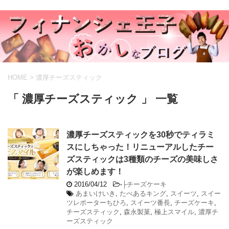
HOME
>
濃厚チーズスティック
「 濃厚チーズスティック 」 一覧
濃厚チーズスティックを30秒でティラミ
スにしちゃった！リニューアルしたチー
ズスティックは3種類のチーズの美味しさ
が楽しめます！
2016/04/12
-
├チーズケーキ
あまいけいき
,
たべあるキング
,
スイーツ
,
スイー
ツレポーターちひろ
,
スイーツ番長
,
チーズケーキ
,
チーズスティック
,
森永製菓
,
極上スマイル
,
濃厚チ
ーズスティック