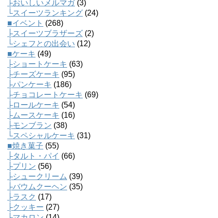
├おいしいメルマガ
(3)
└スイーツランキング
(24)
■イベント
(268)
├スイーツブラザーズ
(2)
└シェフとの出会い
(12)
■ケーキ
(49)
├ショートケーキ
(63)
├チーズケーキ
(95)
├パンケーキ
(186)
├チョコレートケーキ
(69)
├ロールケーキ
(54)
├ムースケーキ
(16)
├モンブラン
(38)
└スペシャルケーキ
(31)
■焼き菓子
(55)
├タルト・パイ
(66)
├プリン
(56)
├シュークリーム
(39)
├バウムクーヘン
(35)
├ラスク
(17)
├クッキー
(27)
├マカロン
(14)