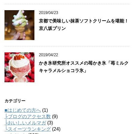
2019/04/23
京都で美味しい抹茶ソフトクリームを堪能！
京八坂プリン
2019/04/22
かき氷研究所オススメの苺かき氷「苺ミルク
キャラメルショコラ氷」
カテゴリー
■はじめての方へ
(1)
├ブログのアクセス数
(9)
├おいしいメルマガ
(3)
└スイーツランキング
(24)