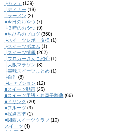
├カフェ
(139)
├ディナー
(18)
└ラーメン
(2)
■今日のおやつ
(7)
└３時のおやつ
(9)
■ちひろのブログ
(360)
├スイーツレポータ様
(1)
├スイーツポエム
(1)
├スイーツ情報
(262)
├ブロガーさんご紹介
(1)
├大阪マラソン
(8)
├美味スイーツまとめ
(1)
├自作
(8)
└レセプション
(12)
■スイーツ動画
(25)
■スイーツ用語・お菓子辞典
(66)
■ドリンク
(20)
■フルーツ
(9)
■採点基準
(1)
■関西スイーツクラブ
(10)
スイーツ
(4)