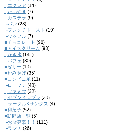
├エクレア
(14)
├たいやき
(7)
├カステラ
(9)
├パン
(28)
├フレンチトースト
(19)
└ワッフル
(7)
■チョコレート
(90)
■アイスクリーム
(93)
├かき氷
(141)
└パフェ
(30)
■ゼリー
(10)
■おみやげ
(35)
■コンビニ系
(11)
├ローソン
(48)
├ファミマ
(32)
├セブンイレブン
(30)
└サークルKサンクス
(4)
■和菓子
(52)
■訪問店一覧
(5)
├お店突撃！！
(111)
├ランチ
(26)