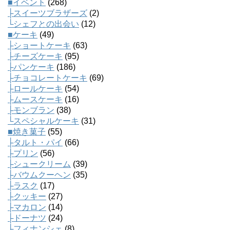
■イベント
(268)
├スイーツブラザーズ
(2)
└シェフとの出会い
(12)
■ケーキ
(49)
├ショートケーキ
(63)
├チーズケーキ
(95)
├パンケーキ
(186)
├チョコレートケーキ
(69)
├ロールケーキ
(54)
├ムースケーキ
(16)
├モンブラン
(38)
└スペシャルケーキ
(31)
■焼き菓子
(55)
├タルト・パイ
(66)
├プリン
(56)
├シュークリーム
(39)
├バウムクーヘン
(35)
├ラスク
(17)
├クッキー
(27)
├マカロン
(14)
├ドーナツ
(24)
├フィナンシェ
(8)