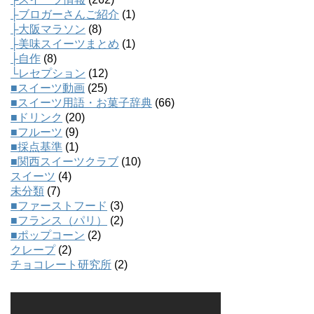
├ブロガーさんご紹介
(1)
├大阪マラソン
(8)
├美味スイーツまとめ
(1)
├自作
(8)
└レセプション
(12)
■スイーツ動画
(25)
■スイーツ用語・お菓子辞典
(66)
■ドリンク
(20)
■フルーツ
(9)
■採点基準
(1)
■関西スイーツクラブ
(10)
スイーツ
(4)
未分類
(7)
■ファーストフード
(3)
■フランス（パリ）
(2)
■ポップコーン
(2)
クレープ
(2)
チョコレート研究所
(2)