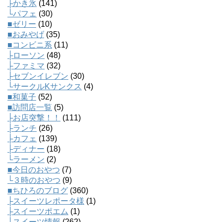
├かき氷
(141)
└パフェ
(30)
■ゼリー
(10)
■おみやげ
(35)
■コンビニ系
(11)
├ローソン
(48)
├ファミマ
(32)
├セブンイレブン
(30)
└サークルKサンクス
(4)
■和菓子
(52)
■訪問店一覧
(5)
├お店突撃！！
(111)
├ランチ
(26)
├カフェ
(139)
├ディナー
(18)
└ラーメン
(2)
■今日のおやつ
(7)
└３時のおやつ
(9)
■ちひろのブログ
(360)
├スイーツレポータ様
(1)
├スイーツポエム
(1)
├スイーツ情報
(262)