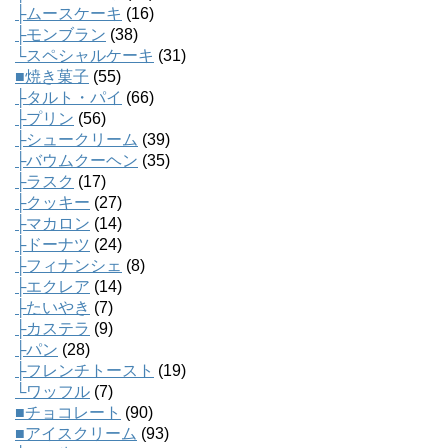
├ムースケーキ
(16)
├モンブラン
(38)
└スペシャルケーキ
(31)
■焼き菓子
(55)
├タルト・パイ
(66)
├プリン
(56)
├シュークリーム
(39)
├バウムクーヘン
(35)
├ラスク
(17)
├クッキー
(27)
├マカロン
(14)
├ドーナツ
(24)
├フィナンシェ
(8)
├エクレア
(14)
├たいやき
(7)
├カステラ
(9)
├パン
(28)
├フレンチトースト
(19)
└ワッフル
(7)
■チョコレート
(90)
■アイスクリーム
(93)