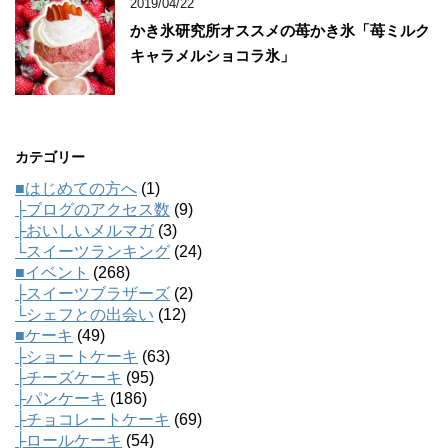
2019/04/22
かき氷研究所オススメの苺かき氷「苺ミルク
キャラメルショコラ氷」
カテゴリー
■はじめての方へ
(1)
├ブログのアクセス数
(9)
├おいしいメルマガ
(3)
└スイーツランキング
(24)
■イベント
(268)
├スイーツブラザーズ
(2)
└シェフとの出会い
(12)
■ケーキ
(49)
├ショートケーキ
(63)
├チーズケーキ
(95)
├パンケーキ
(186)
├チョコレートケーキ
(69)
├ロールケーキ
(54)