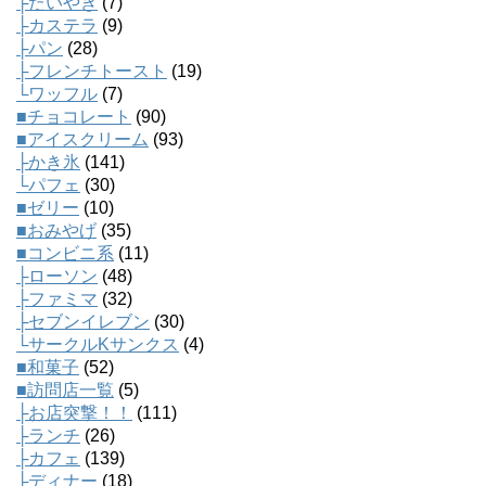
├たいやき
(7)
├カステラ
(9)
├パン
(28)
├フレンチトースト
(19)
└ワッフル
(7)
■チョコレート
(90)
■アイスクリーム
(93)
├かき氷
(141)
└パフェ
(30)
■ゼリー
(10)
■おみやげ
(35)
■コンビニ系
(11)
├ローソン
(48)
├ファミマ
(32)
├セブンイレブン
(30)
└サークルKサンクス
(4)
■和菓子
(52)
■訪問店一覧
(5)
├お店突撃！！
(111)
├ランチ
(26)
├カフェ
(139)
├ディナー
(18)