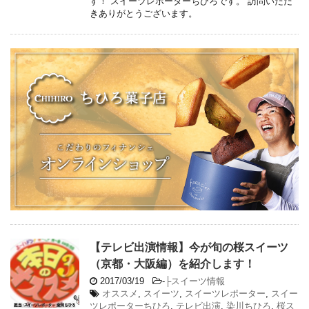
す！ スイーツレポーターちひろです。 訪問いただ
きありがとうございます。
【テレビ出演情報】今が旬の桜スイーツ
（京都・大阪編）を紹介します！
2017/03/19
-
├スイーツ情報
オススメ
,
スイーツ
,
スイーツレポーター
,
スイー
ツレポーターちひろ
,
テレビ出演
,
染川ちひろ
,
桜ス