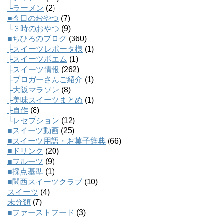
└ラーメン
(2)
■今日のおやつ
(7)
└３時のおやつ
(9)
■ちひろのブログ
(360)
├スイーツレポータ様
(1)
├スイーツポエム
(1)
├スイーツ情報
(262)
├ブロガーさんご紹介
(1)
├大阪マラソン
(8)
├美味スイーツまとめ
(1)
├自作
(8)
└レセプション
(12)
■スイーツ動画
(25)
■スイーツ用語・お菓子辞典
(66)
■ドリンク
(20)
■フルーツ
(9)
■採点基準
(1)
■関西スイーツクラブ
(10)
スイーツ
(4)
未分類
(7)
■ファーストフード
(3)