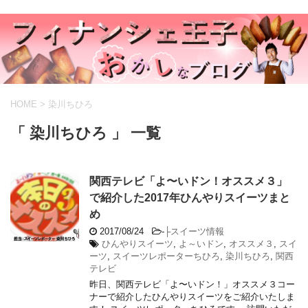
HOME
>
染川ちひろ
「 染川ちひろ 」 一覧
関西テレビ「よ〜いドン！オススメ３」
で紹介した2017年ひんやりスイーツまと
め
2017/08/24
-
├スイーツ情報
ひんやりスイーツ
,
よ～いドン
,
オススメ３
,
スイ
ーツ
,
スイーツレポーターちひろ
,
染川ちひろ
,
関西
テレビ
昨日、関西テレビ「よ〜いドン！」オススメ３コー
ナーで紹介したひんやりスイーツをご紹介いたしま