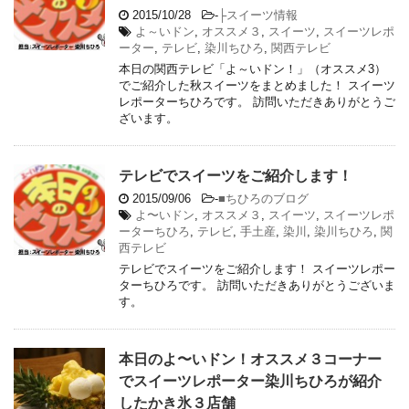
2015/10/28
-
├スイーツ情報
よ～いドン
,
オススメ３
,
スイーツ
,
スイーツレポ
ーター
,
テレビ
,
染川ちひろ
,
関西テレビ
本日の関西テレビ「よ～いドン！」（オススメ3）
でご紹介した秋スイーツをまとめました！ スイーツ
レポーターちひろです。 訪問いただきありがとうご
ざいます。
テレビでスイーツをご紹介します！
2015/09/06
-
■ちひろのブログ
よ〜いドン
,
オススメ３
,
スイーツ
,
スイーツレポ
ーターちひろ
,
テレビ
,
手土産
,
染川
,
染川ちひろ
,
関
西テレビ
テレビでスイーツをご紹介します！ スイーツレポー
ターちひろです。 訪問いただきありがとうございま
す。
本日のよ〜いドン！オススメ３コーナー
でスイーツレポーター染川ちひろが紹介
したかき氷３店舗