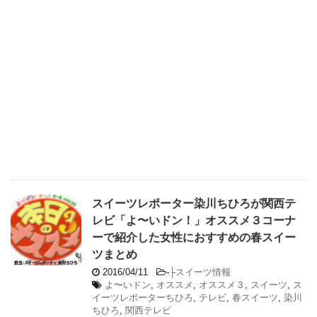
スイーツレポーター染川ちひろが関西テ
レビ「よ〜いドン！」オススメ３コーナ
ーで紹介した女性におすすめの春スイー
ツまとめ
2016/04/11
-
├スイーツ情報
よ〜いドン
,
オススメ
,
オススメ３
,
スイーツ
,
ス
イーツレポーターちひろ
,
テレビ
,
春スイーツ
,
染川
ちひろ
,
関西テレビ