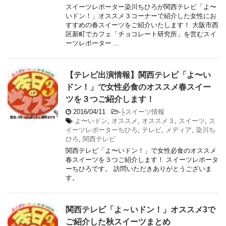
スイーツレポーター染川ちひろが関西テレビ「よ〜
いドン！」オススメ３コーナーで紹介した女性にお
すすめの春スイーツをご紹介いたします！ 大阪市西
区新町でカフェ「チョコレート研究所」を営むスイ
ーツレポーター ...
【テレビ出演情報】関西テレビ「よ〜い
ドン！」で女性必食のオススメ春スイー
ツを３つご紹介します！
2016/04/11
-
├スイーツ情報
よ〜いドン
,
オススメ
,
オススメ３
,
スイーツ
,
ス
イーツレポーターちひろ
,
テレビ
,
メディア
,
染川ち
ひろ
,
関西テレビ
関西テレビ「よ〜いドン！」で女性必食のオススメ
春スイーツを３つご紹介します！ スイーツレポータ
ーちひろです。 訪問いただきありがとうございま
す。
関西テレビ「よ～いドン！」オススメ3で
ご紹介した秋スイーツまとめ