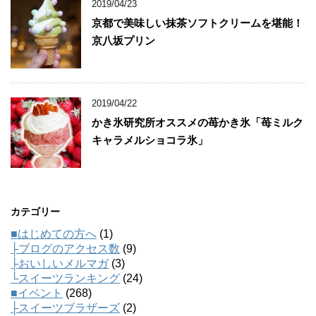
2019/04/23
京都で美味しい抹茶ソフトクリームを堪能！
京八坂プリン
2019/04/22
かき氷研究所オススメの苺かき氷「苺ミルク
キャラメルショコラ氷」
カテゴリー
■はじめての方へ
(1)
├ブログのアクセス数
(9)
├おいしいメルマガ
(3)
└スイーツランキング
(24)
■イベント
(268)
├スイーツブラザーズ
(2)