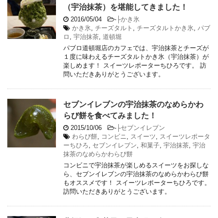
（宇治抹茶）を堪能してきました！
2016/05/04
-
├かき氷
かき氷
,
チーズタルト
,
チーズタルトかき氷
,
パブ
ロ
,
宇治抹茶
,
道頓堀
パブロ道頓堀店のカフェでは、宇治抹茶とチーズが
１度に味わえるチーズタルトかき氷（宇治抹茶）が
楽しめます！ スイーツレポーターちひろです。 訪
問いただきありがとうございます。
セブンイレブンの宇治抹茶のなめらかわ
らび餅を食べてみました！
2015/10/06
-
├セブンイレブン
わらび餅
,
コンビニ
,
スイーツ
,
スイーツレポータ
ーちひろ
,
セブンイレブン
,
和菓子
,
宇治抹茶
,
宇治
抹茶のなめらかわらび餅
コンビニで宇治抹茶が楽しめるスイーツをお探しな
ら、セブンイレブンの宇治抹茶のなめらかわらび餅
もオススメです！ スイーツレポーターちひろです。
訪問いただきありがとうございます。