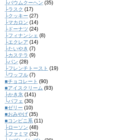
├バウムクーヘン
(35)
├ラスク
(17)
├クッキー
(27)
├マカロン
(14)
├ドーナツ
(24)
├フィナンシェ
(8)
├エクレア
(14)
├たいやき
(7)
├カステラ
(9)
├パン
(28)
├フレンチトースト
(19)
└ワッフル
(7)
■チョコレート
(90)
■アイスクリーム
(93)
├かき氷
(141)
└パフェ
(30)
■ゼリー
(10)
■おみやげ
(35)
■コンビニ系
(11)
├ローソン
(48)
├ファミマ
(32)