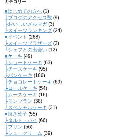
カテゴリー
■はじめての方へ
(1)
├ブログのアクセス数
(9)
├おいしいメルマガ
(3)
└スイーツランキング
(24)
■イベント
(268)
├スイーツブラザーズ
(2)
└シェフとの出会い
(12)
■ケーキ
(49)
├ショートケーキ
(63)
├チーズケーキ
(95)
├パンケーキ
(186)
├チョコレートケーキ
(69)
├ロールケーキ
(54)
├ムースケーキ
(16)
├モンブラン
(38)
└スペシャルケーキ
(31)
■焼き菓子
(55)
├タルト・パイ
(66)
├プリン
(56)
├シュークリーム
(39)