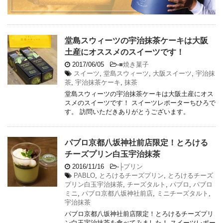
堂島スウィーツの宇治抹茶ケーキは大阪
土産にオススメのスイーツです！
2017/06/05
-
■焼き菓子
スイーツ
,
堂島スウィーツ
,
大阪スイーツ
,
宇治抹
茶
,
宇治抹茶ケーキ
,
抹茶
堂島スウィーツの宇治抹茶ケーキは大阪土産にオス
スメのスイーツです！ スイーツレポーターちひろで
す。 訪問いただきありがとうございます。
パブロ京都八坂神社前店限定！とろける
チーズプリン白玉宇治抹茶
2016/11/16
-
├プリン
PABLO
,
とろけるチーズプリン
,
とろけるチーズ
プリン白玉宇治抹茶
,
チーズタルト
,
パブロ
,
パブロ
ミニ
,
パブロ京都八坂神社前店
,
ミニチーズタルト
,
宇治抹茶
パブロ京都八坂神社前店限定！とろけるチーズプリ
ン白玉宇治抹茶を食べてみました！ スイーツレポー