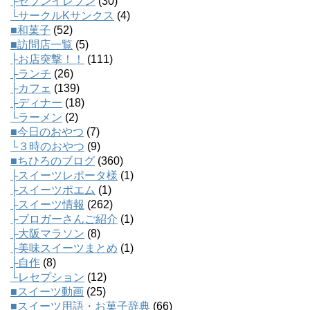
├セブンイレブン
(30)
└サークルKサンクス
(4)
■和菓子
(52)
■訪問店一覧
(5)
├お店突撃！！
(111)
├ランチ
(26)
├カフェ
(139)
├ディナー
(18)
└ラーメン
(2)
■今日のおやつ
(7)
└３時のおやつ
(9)
■ちひろのブログ
(360)
├スイーツレポータ様
(1)
├スイーツポエム
(1)
├スイーツ情報
(262)
├ブロガーさんご紹介
(1)
├大阪マラソン
(8)
├美味スイーツまとめ
(1)
├自作
(8)
└レセプション
(12)
■スイーツ動画
(25)
■スイーツ用語・お菓子辞典
(66)