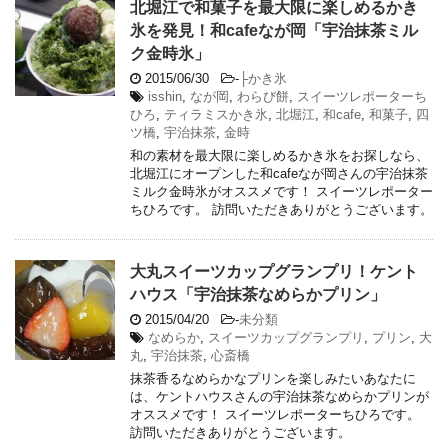
北堀江で和菓子を最大限に楽しめるかき
氷を発見！和cafeなが岡「宇治抹茶ミル
ク金時氷」
2015/06/30
-
├かき氷
isshin
,
なが岡
,
わらび餅
,
スイーツレポーターち
ひろ
,
ティラミスかき氷
,
北堀江
,
和cafe
,
和菓子
,
四
ツ橋
,
宇治抹茶
,
金時
和の素材を最大限に楽しめるかき氷をお探しなら、
北堀江にオープンした和cafeなが岡さんの宇治抹茶
ミルク金時氷がオススメです！ スイーツレポーター
ちひろです。 訪問いただきありがとうございます。
大丸スイーツカップグランプリ！ケント
ハウス「宇治抹茶なめらかプリン」
2015/04/20
-
未分類
なめらか
,
スイーツカップグランプリ
,
プリン
,
大
丸
,
宇治抹茶
,
心斎橋
抹茶香るなめらかなプリンを楽しみたいあなたに
は、ケントハウスさんの宇治抹茶なめらかプリンが
オススメです！ スイーツレポーターちひろです。
訪問いただきありがとうございます。