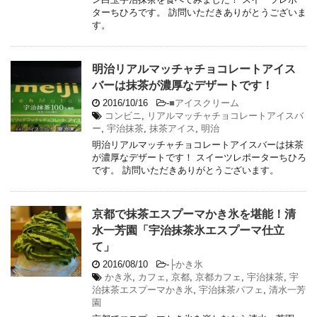
ターちひろです。 訪問いただきありがとうございま
す。
明治リアルマッチャチョコレートアイス
バーは抹茶が濃厚なデザートです！
2016/10/16
-
■アイスクリーム
コンビニ
,
リアルマッチャチョコレートアイスバ
ー
,
宇治抹茶
,
抹茶アイス
,
明治
明治リアルマッチャチョコレートアイスバーは抹茶
が濃厚なデザートです！ スイーツレポーターちひろ
です。 訪問いただきありがとうございます。
京都で抹茶エスプーマかき氷を堪能！清
水一芳園「宇治抹茶氷エスプーマ仕立
て」
2016/08/10
-
├かき氷
かき氷
,
カフェ
,
京都
,
京都カフェ
,
宇治抹茶
,
宇
治抹茶エスプーマかき氷
,
宇治抹茶パフェ
,
清水一芳
園