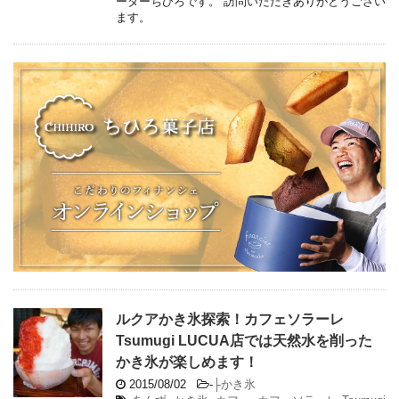
ーターちひろです。 訪問いただきありがとうござい
ます。
ルクアかき氷探索！カフェソラーレ
Tsumugi LUCUA店では天然水を削った
かき氷が楽しめます！
2015/08/02
-
├かき氷