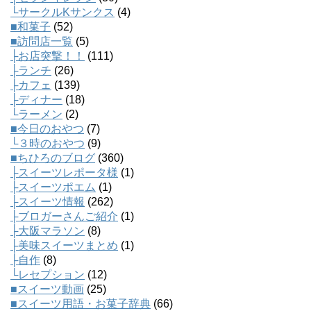
└サークルKサンクス
(4)
■和菓子
(52)
■訪問店一覧
(5)
├お店突撃！！
(111)
├ランチ
(26)
├カフェ
(139)
├ディナー
(18)
└ラーメン
(2)
■今日のおやつ
(7)
└３時のおやつ
(9)
■ちひろのブログ
(360)
├スイーツレポータ様
(1)
├スイーツポエム
(1)
├スイーツ情報
(262)
├ブロガーさんご紹介
(1)
├大阪マラソン
(8)
├美味スイーツまとめ
(1)
├自作
(8)
└レセプション
(12)
■スイーツ動画
(25)
■スイーツ用語・お菓子辞典
(66)