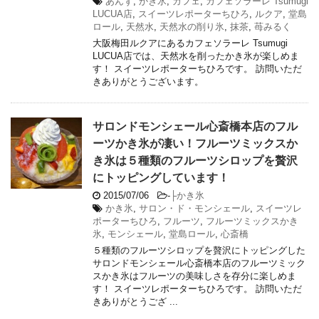
あんず
,
かき氷
,
カフェ
,
カフェソラーレ Tsumugi
LUCUA店
,
スイーツレポーターちひろ
,
ルクア
,
堂島
ロール
,
天然水
,
天然水の削り氷
,
抹茶
,
苺みるく
大阪梅田ルクアにあるカフェソラーレ Tsumugi
LUCUA店では、天然水を削ったかき氷が楽しめま
す！ スイーツレポーターちひろです。 訪問いただ
きありがとうございます。
サロンドモンシェール心斎橋本店のフル
ーツかき氷が凄い！フルーツミックスか
き氷は５種類のフルーツシロップを贅沢
にトッピングしています！
2015/07/06
-
├かき氷
かき氷
,
サロン・ド・モンシェール
,
スイーツレ
ポーターちひろ
,
フルーツ
,
フルーツミックスかき
氷
,
モンシェール
,
堂島ロール
,
心斎橋
５種類のフルーツシロップを贅沢にトッピングした
サロンドモンシェール心斎橋本店のフルーツミック
スかき氷はフルーツの美味しさを存分に楽しめま
す！ スイーツレポーターちひろです。 訪問いただ
きありがとうござ ...