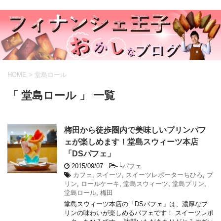
HOME
>
堂島ロール
「 堂島ロール 」 一覧
梅田から徒歩圏内で美味しいプリンパフ
ェが楽しめます！堂島スウィーツ本店
「DSパフェ」
2015/09/07
-
└パフェ
カフェ
,
スイーツ
,
スイーツレポーターちひろ
,
プ
リン
,
ロールケーキ
,
堂島スウィーツ
,
堂島プリン
,
堂島ロール
,
梅田
堂島スウィーツ本店の「DSパフェ」は、濃厚なプ
リンの味わいが楽しめるパフェです！ スイーツレポ