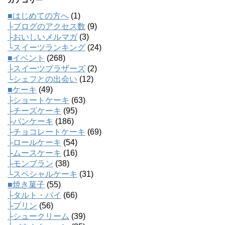
カテゴリー
■はじめての方へ
(1)
├ブログのアクセス数
(9)
├おいしいメルマガ
(3)
└スイーツランキング
(24)
■イベント
(268)
├スイーツブラザーズ
(2)
└シェフとの出会い
(12)
■ケーキ
(49)
├ショートケーキ
(63)
├チーズケーキ
(95)
├パンケーキ
(186)
├チョコレートケーキ
(69)
├ロールケーキ
(54)
├ムースケーキ
(16)
├モンブラン
(38)
└スペシャルケーキ
(31)
■焼き菓子
(55)
├タルト・パイ
(66)
├プリン
(56)
├シュークリーム
(39)