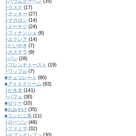
├バウムクーヘン
(35)
├ラスク
(17)
├クッキー
(27)
├マカロン
(14)
├ドーナツ
(24)
├フィナンシェ
(8)
├エクレア
(14)
├たいやき
(7)
├カステラ
(9)
├パン
(28)
├フレンチトースト
(19)
└ワッフル
(7)
■チョコレート
(90)
■アイスクリーム
(93)
├かき氷
(141)
└パフェ
(30)
■ゼリー
(10)
■おみやげ
(35)
■コンビニ系
(11)
├ローソン
(48)
├ファミマ
(32)
├セブンイレブン
(30)