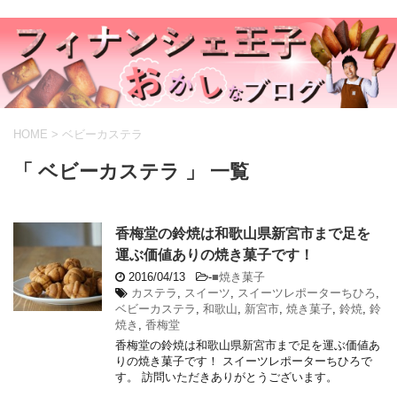
HOME
>
ベビーカステラ
「 ベビーカステラ 」 一覧
香梅堂の鈴焼は和歌山県新宮市まで足を
運ぶ価値ありの焼き菓子です！
2016/04/13
-
■焼き菓子
カステラ
,
スイーツ
,
スイーツレポーターちひろ
,
ベビーカステラ
,
和歌山
,
新宮市
,
焼き菓子
,
鈴焼
,
鈴
焼き
,
香梅堂
香梅堂の鈴焼は和歌山県新宮市まで足を運ぶ価値あ
りの焼き菓子です！ スイーツレポーターちひろで
す。 訪問いただきありがとうございます。