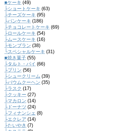
■ケーキ
(49)
├ショートケーキ
(63)
├チーズケーキ
(95)
├パンケーキ
(186)
├チョコレートケーキ
(69)
├ロールケーキ
(54)
├ムースケーキ
(16)
├モンブラン
(38)
└スペシャルケーキ
(31)
■焼き菓子
(55)
├タルト・パイ
(66)
├プリン
(56)
├シュークリーム
(39)
├バウムクーヘン
(35)
├ラスク
(17)
├クッキー
(27)
├マカロン
(14)
├ドーナツ
(24)
├フィナンシェ
(8)
├エクレア
(14)
├たいやき
(7)