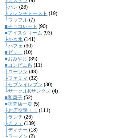
├カステラ
(9)
├パン
(28)
├フレンチトースト
(19)
└ワッフル
(7)
■チョコレート
(90)
■アイスクリーム
(93)
├かき氷
(141)
└パフェ
(30)
■ゼリー
(10)
■おみやげ
(35)
■コンビニ系
(11)
├ローソン
(48)
├ファミマ
(32)
├セブンイレブン
(30)
└サークルKサンクス
(4)
■和菓子
(52)
■訪問店一覧
(5)
├お店突撃！！
(111)
├ランチ
(26)
├カフェ
(139)
├ディナー
(18)
└ラーメン
(2)