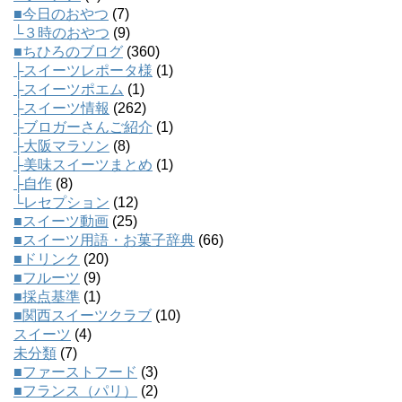
■今日のおやつ
(7)
└３時のおやつ
(9)
■ちひろのブログ
(360)
├スイーツレポータ様
(1)
├スイーツポエム
(1)
├スイーツ情報
(262)
├ブロガーさんご紹介
(1)
├大阪マラソン
(8)
├美味スイーツまとめ
(1)
├自作
(8)
└レセプション
(12)
■スイーツ動画
(25)
■スイーツ用語・お菓子辞典
(66)
■ドリンク
(20)
■フルーツ
(9)
■採点基準
(1)
■関西スイーツクラブ
(10)
スイーツ
(4)
未分類
(7)
■ファーストフード
(3)
■フランス（パリ）
(2)