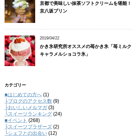
京都で美味しい抹茶ソフトクリームを堪能！
京八坂プリン
2019/04/22
かき氷研究所オススメの苺かき氷「苺ミルク
キャラメルショコラ氷」
カテゴリー
■はじめての方へ
(1)
├ブログのアクセス数
(9)
├おいしいメルマガ
(3)
└スイーツランキング
(24)
■イベント
(268)
├スイーツブラザーズ
(2)
└シェフとの出会い
(12)