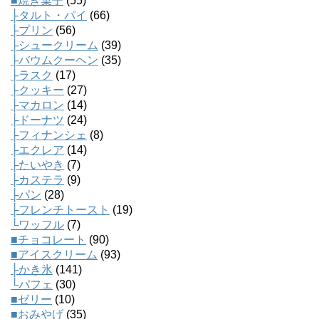
■焼き菓子
(55)
├タルト・パイ
(66)
├プリン
(56)
├シュークリーム
(39)
├バウムクーヘン
(35)
├ラスク
(17)
├クッキー
(27)
├マカロン
(14)
├ドーナツ
(24)
├フィナンシェ
(8)
├エクレア
(14)
├たいやき
(7)
├カステラ
(9)
├パン
(28)
├フレンチトースト
(19)
└ワッフル
(7)
■チョコレート
(90)
■アイスクリーム
(93)
├かき氷
(141)
└パフェ
(30)
■ゼリー
(10)
■おみやげ
(35)