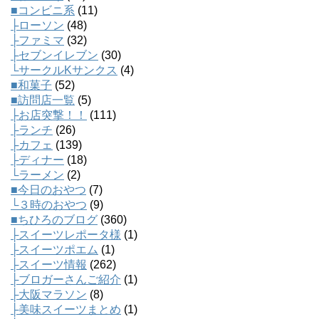
■コンビニ系
(11)
├ローソン
(48)
├ファミマ
(32)
├セブンイレブン
(30)
└サークルKサンクス
(4)
■和菓子
(52)
■訪問店一覧
(5)
├お店突撃！！
(111)
├ランチ
(26)
├カフェ
(139)
├ディナー
(18)
└ラーメン
(2)
■今日のおやつ
(7)
└３時のおやつ
(9)
■ちひろのブログ
(360)
├スイーツレポータ様
(1)
├スイーツポエム
(1)
├スイーツ情報
(262)
├ブロガーさんご紹介
(1)
├大阪マラソン
(8)
├美味スイーツまとめ
(1)