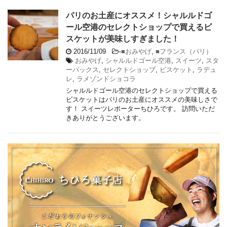
パリのお土産にオススメ！シャルルドゴ
ール空港のセレクトショップで買えるビ
スケットが美味しすぎました！
2016/11/09
-
■おみやげ
,
■フランス（パリ）
おみやげ
,
シャルルドゴール空港
,
スイーツ
,
スタ
ーバックス
,
セレクトショップ
,
ビスケット
,
ラデュ
レ
,
ラメゾンドショコラ
シャルルドゴール空港のセレクトショップで買える
ビスケットはパリのお土産にオススメの美味しさで
す！ スイーツレポーターちひろです。 訪問いただ
きありがとうございます。