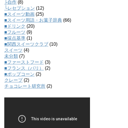
├自作
(8)
└レセプション
(12)
■スイーツ動画
(25)
■スイーツ用語・お菓子辞典
(66)
■ドリンク
(20)
■フルーツ
(9)
■採点基準
(1)
■関西スイーツクラブ
(10)
スイーツ
(4)
未分類
(7)
■ファーストフード
(3)
■フランス（パリ）
(2)
■ポップコーン
(2)
クレープ
(2)
チョコレート研究所
(2)