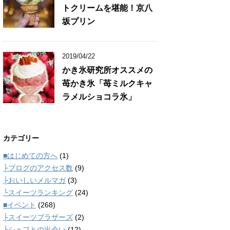
トクリームを堪能！京八
坂プリン
2019/04/22
かき氷研究所オススメの
苺かき氷「苺ミルクキャ
ラメルショコラ氷」
カテゴリー
■はじめての方へ
(1)
├ブログのアクセス数
(9)
├おいしいメルマガ
(3)
└スイーツランキング
(24)
■イベント
(268)
├スイーツブラザーズ
(2)
└シェフとの出会い
(12)