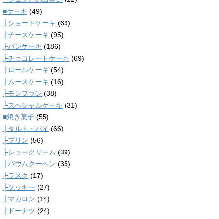
■ケーキ
(49)
├ショートケーキ
(63)
├チーズケーキ
(95)
├パンケーキ
(186)
├チョコレートケーキ
(69)
├ロールケーキ
(54)
├ムースケーキ
(16)
├モンブラン
(38)
└スペシャルケーキ
(31)
■焼き菓子
(55)
├タルト・パイ
(66)
├プリン
(56)
├シュークリーム
(39)
├バウムクーヘン
(35)
├ラスク
(17)
├クッキー
(27)
├マカロン
(14)
├ドーナツ
(24)