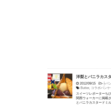
洋梨とバニラカス
2012/09/15
-
├パ
Butter
,
コラボパンケ
スイーツレポーターちひ
関西ウォーカーに掲載さ
とバニラカスタードミルフ