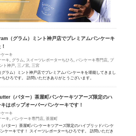
ram（グラム）ミント神戸店でプレミアムパンケーキ
た！
ンケーキ
ケーキ
,
グラム
,
スイーツレポーターちひろ
,
パンケーキ専門店
,
プ
ント神戸
,
三ノ宮
,
三宮
m（グラム）ミント神戸店でプレミアムパンケーキを堪能してきまし
ーちひろです。 訪問いただきありがとうございます。
utter（バター）茶屋町パンケーキツアーズ限定のハ
ーキはポップオーバーパンケーキです！
ンケーキ
ケーキ
,
パンケーキ専門店
,
茶屋町
ter（バター）茶屋町パンケーキツアーズ限定のハイブリッドパンケ
ンケーキです！ スイーツレポーターちひろです。 訪問いただき