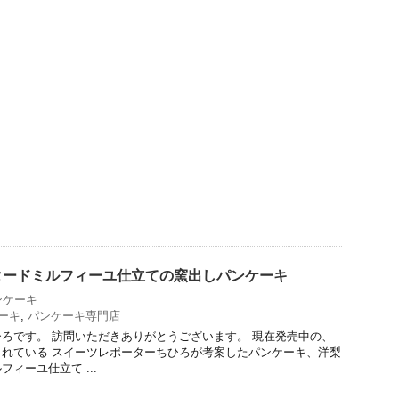
タードミルフィーユ仕立ての窯出しパンケーキ
ンケーキ
ーキ
,
パンケーキ専門店
ろです。 訪問いただきありがとうございます。 現在発売中の、
れている スイーツレポーターちひろが考案したパンケーキ、洋梨
ィーユ仕立て ...