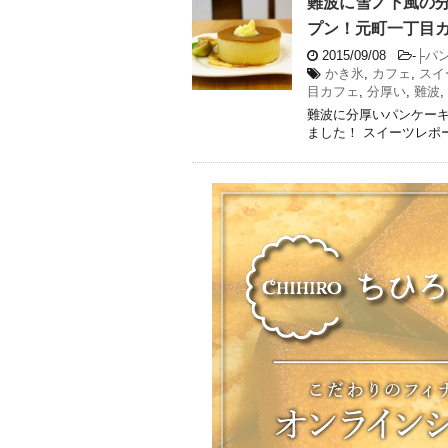
難波に雪ノ下風の
プン！元町一丁目
2015/09/08
-
├パ
かき氷
,
カフェ
,
スイ
目カフェ
,
分厚い
,
難波
,
難波に分厚いパンケー
ました！ スイーツレポ