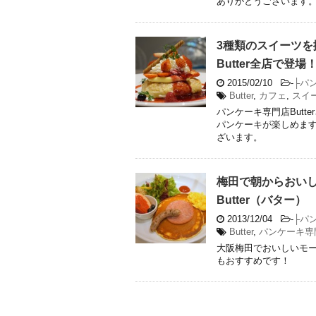
ありがとうございます
3種類のスイーツ
Butter全店で登場
2015/02/10
-
├パ
Butter
,
カフェ
,
スイ
パンケーキ専門店Butt
パンケーキが楽しめます
ざいます。
梅田で朝からおい
Butter（バター）
2013/12/04
-
├パ
Butter
,
パンケーキ専
大阪梅田でおいしいモー
もおすすめです！