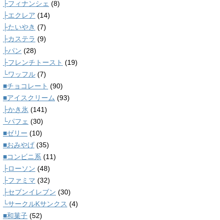
├フィナンシェ
(8)
├エクレア
(14)
├たいやき
(7)
├カステラ
(9)
├パン
(28)
├フレンチトースト
(19)
└ワッフル
(7)
■チョコレート
(90)
■アイスクリーム
(93)
├かき氷
(141)
└パフェ
(30)
■ゼリー
(10)
■おみやげ
(35)
■コンビニ系
(11)
├ローソン
(48)
├ファミマ
(32)
├セブンイレブン
(30)
└サークルKサンクス
(4)
■和菓子
(52)