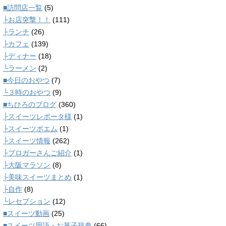
■訪問店一覧
(5)
├お店突撃！！
(111)
├ランチ
(26)
├カフェ
(139)
├ディナー
(18)
└ラーメン
(2)
■今日のおやつ
(7)
└３時のおやつ
(9)
■ちひろのブログ
(360)
├スイーツレポータ様
(1)
├スイーツポエム
(1)
├スイーツ情報
(262)
├ブロガーさんご紹介
(1)
├大阪マラソン
(8)
├美味スイーツまとめ
(1)
├自作
(8)
└レセプション
(12)
■スイーツ動画
(25)
■スイーツ用語・お菓子辞典
(66)