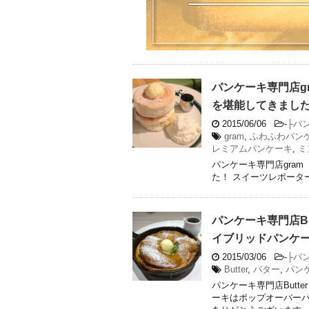
パンケーキ専門店g
を堪能してきまし
2015/06/06
-
├パ
gram
,
ふわふわパン
レミアムパンケーキ
,
ミ
パンケーキ専門店gra
た！ スイーツレポータ
パンケーキ専門店B
イブリッドパンケ
2015/03/06
-
├パ
Butter
,
バター
,
パン
パンケーキ専門店But
ーキはポップオーバーパ