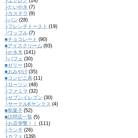
├エクレア
(14)
├たいやき
(7)
├カステラ
(9)
├パン
(28)
├フレンチトースト
(19)
└ワッフル
(7)
■チョコレート
(90)
■アイスクリーム
(93)
├かき氷
(141)
└パフェ
(30)
■ゼリー
(10)
■おみやげ
(35)
■コンビニ系
(11)
├ローソン
(48)
├ファミマ
(32)
├セブンイレブン
(30)
└サークルKサンクス
(4)
■和菓子
(52)
■訪問店一覧
(5)
├お店突撃！！
(111)
├ランチ
(26)
├カフェ
(139)