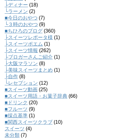
├ディナー
(18)
└ラーメン
(2)
■今日のおやつ
(7)
└３時のおやつ
(9)
■ちひろのブログ
(360)
├スイーツレポータ様
(1)
├スイーツポエム
(1)
├スイーツ情報
(262)
├ブロガーさんご紹介
(1)
├大阪マラソン
(8)
├美味スイーツまとめ
(1)
├自作
(8)
└レセプション
(12)
■スイーツ動画
(25)
■スイーツ用語・お菓子辞典
(66)
■ドリンク
(20)
■フルーツ
(9)
■採点基準
(1)
■関西スイーツクラブ
(10)
スイーツ
(4)
未分類
(7)