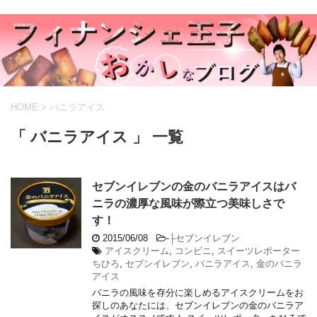
HOME
>
バニラアイス
「 バニラアイス 」 一覧
セブンイレブンの金のバニラアイスはバ
ニラの濃厚な風味が際立つ美味しさで
す！
2015/06/08
-
├セブンイレブン
アイスクリーム
,
コンビニ
,
スイーツレポーター
ちひろ
,
セブンイレブン
,
バニラアイス
,
金のバニラ
アイス
バニラの風味を存分に楽しめるアイスクリームをお
探しのあなたには、セブンイレブンの金のバニラア