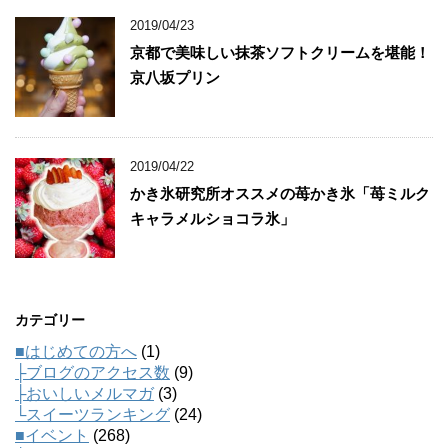
2019/04/23
京都で美味しい抹茶ソフトクリームを堪能！
京八坂プリン
2019/04/22
かき氷研究所オススメの苺かき氷「苺ミルク
キャラメルショコラ氷」
カテゴリー
■はじめての方へ
(1)
├ブログのアクセス数
(9)
├おいしいメルマガ
(3)
└スイーツランキング
(24)
■イベント
(268)