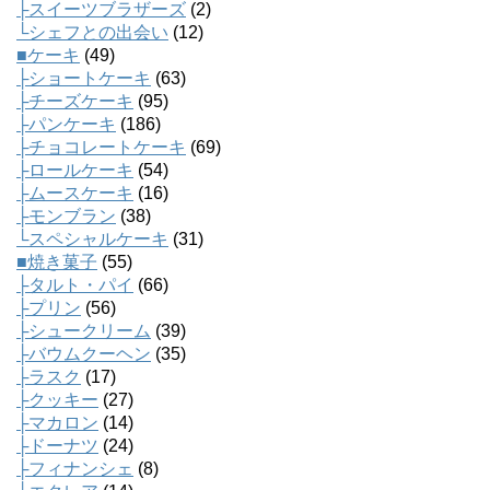
├スイーツブラザーズ
(2)
└シェフとの出会い
(12)
■ケーキ
(49)
├ショートケーキ
(63)
├チーズケーキ
(95)
├パンケーキ
(186)
├チョコレートケーキ
(69)
├ロールケーキ
(54)
├ムースケーキ
(16)
├モンブラン
(38)
└スペシャルケーキ
(31)
■焼き菓子
(55)
├タルト・パイ
(66)
├プリン
(56)
├シュークリーム
(39)
├バウムクーヘン
(35)
├ラスク
(17)
├クッキー
(27)
├マカロン
(14)
├ドーナツ
(24)
├フィナンシェ
(8)