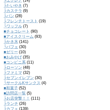
├エクレア
(14)
├たいやき
(7)
├カステラ
(9)
├パン
(28)
├フレンチトースト
(19)
└ワッフル
(7)
■チョコレート
(90)
■アイスクリーム
(93)
├かき氷
(141)
└パフェ
(30)
■ゼリー
(10)
■おみやげ
(35)
■コンビニ系
(11)
├ローソン
(48)
├ファミマ
(32)
├セブンイレブン
(30)
└サークルKサンクス
(4)
■和菓子
(52)
■訪問店一覧
(5)
├お店突撃！！
(111)
├ランチ
(26)
├カフェ
(139)