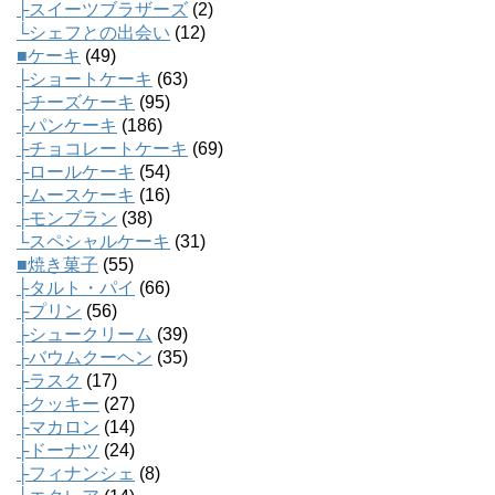
├スイーツブラザーズ
(2)
└シェフとの出会い
(12)
■ケーキ
(49)
├ショートケーキ
(63)
├チーズケーキ
(95)
├パンケーキ
(186)
├チョコレートケーキ
(69)
├ロールケーキ
(54)
├ムースケーキ
(16)
├モンブラン
(38)
└スペシャルケーキ
(31)
■焼き菓子
(55)
├タルト・パイ
(66)
├プリン
(56)
├シュークリーム
(39)
├バウムクーヘン
(35)
├ラスク
(17)
├クッキー
(27)
├マカロン
(14)
├ドーナツ
(24)
├フィナンシェ
(8)