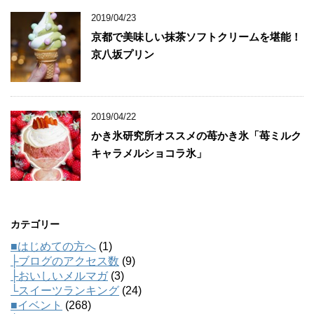
2019/04/23
京都で美味しい抹茶ソフトクリームを堪能！
京八坂プリン
2019/04/22
かき氷研究所オススメの苺かき氷「苺ミルク
キャラメルショコラ氷」
カテゴリー
■はじめての方へ
(1)
├ブログのアクセス数
(9)
├おいしいメルマガ
(3)
└スイーツランキング
(24)
■イベント
(268)