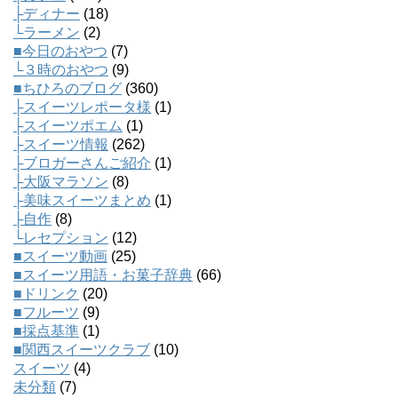
├ディナー
(18)
└ラーメン
(2)
■今日のおやつ
(7)
└３時のおやつ
(9)
■ちひろのブログ
(360)
├スイーツレポータ様
(1)
├スイーツポエム
(1)
├スイーツ情報
(262)
├ブロガーさんご紹介
(1)
├大阪マラソン
(8)
├美味スイーツまとめ
(1)
├自作
(8)
└レセプション
(12)
■スイーツ動画
(25)
■スイーツ用語・お菓子辞典
(66)
■ドリンク
(20)
■フルーツ
(9)
■採点基準
(1)
■関西スイーツクラブ
(10)
スイーツ
(4)
未分類
(7)