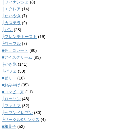
├フィナンシェ
(8)
├エクレア
(14)
├たいやき
(7)
├カステラ
(9)
├パン
(28)
├フレンチトースト
(19)
└ワッフル
(7)
■チョコレート
(90)
■アイスクリーム
(93)
├かき氷
(141)
└パフェ
(30)
■ゼリー
(10)
■おみやげ
(35)
■コンビニ系
(11)
├ローソン
(48)
├ファミマ
(32)
├セブンイレブン
(30)
└サークルKサンクス
(4)
■和菓子
(52)