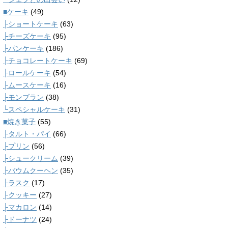
■ケーキ
(49)
├ショートケーキ
(63)
├チーズケーキ
(95)
├パンケーキ
(186)
├チョコレートケーキ
(69)
├ロールケーキ
(54)
├ムースケーキ
(16)
├モンブラン
(38)
└スペシャルケーキ
(31)
■焼き菓子
(55)
├タルト・パイ
(66)
├プリン
(56)
├シュークリーム
(39)
├バウムクーヘン
(35)
├ラスク
(17)
├クッキー
(27)
├マカロン
(14)
├ドーナツ
(24)