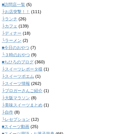
■訪問店一覧
(5)
├お店突撃！！
(111)
├ランチ
(26)
├カフェ
(139)
├ディナー
(18)
└ラーメン
(2)
■今日のおやつ
(7)
└３時のおやつ
(9)
■ちひろのブログ
(360)
├スイーツレポータ様
(1)
├スイーツポエム
(1)
├スイーツ情報
(262)
├ブロガーさんご紹介
(1)
├大阪マラソン
(8)
├美味スイーツまとめ
(1)
├自作
(8)
└レセプション
(12)
■スイーツ動画
(25)
■スイーツ用語・お菓子辞典
(66)