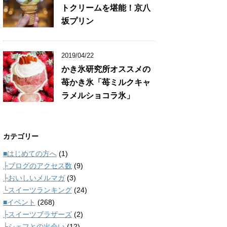
トクリームを堪能！京八
坂プリン
2019/04/22
かき氷研究所オススメの
苺かき氷「苺ミルクキャ
ラメルショコラ氷」
カテゴリー
■はじめての方へ
(1)
├ブログのアクセス数
(9)
├おいしいメルマガ
(3)
└スイーツランキング
(24)
■イベント
(268)
├スイーツブラザーズ
(2)
└シェフとの出会い
(12)