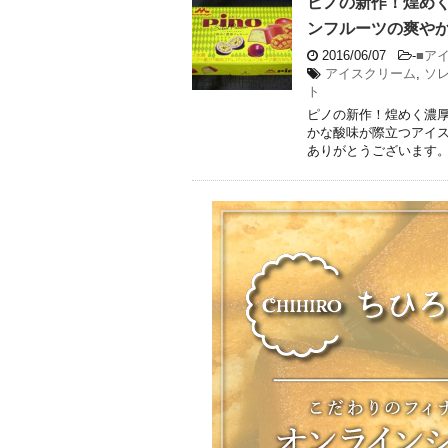
ピノの新作！煌め
ンフルーツの爽や
2016/06/07
-
■ア
アイスクリーム
,
ソ
ト
ピノの新作！煌めく濃
かな酸味が際立つアイス
ありがとうございます