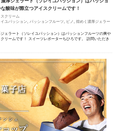
く濃厚ジェラート（ソレイユパッション）はパッショ
かな酸味が際立つアイスクリームです！
イスクリーム
レイユパッション
,
パッションフルーツ
,
ピノ
,
煌めく濃厚ジェラー
厚ジェラート（ソレイユパッション）はパッションフルーツの爽や
クリームです！ スイーツレポーターちひろです。 訪問いただき
。