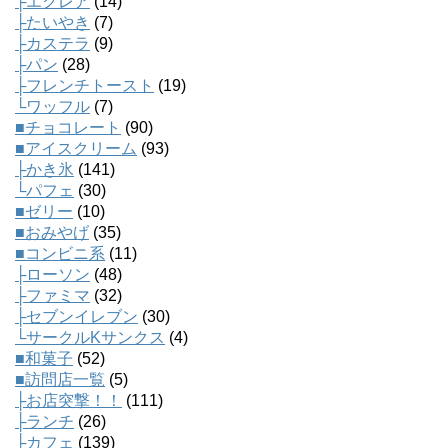
├エクレア
(14)
├たいやき
(7)
├カステラ
(9)
├パン
(28)
├フレンチトースト
(19)
└ワッフル
(7)
■チョコレート
(90)
■アイスクリーム
(93)
├かき氷
(141)
└パフェ
(30)
■ゼリー
(10)
■おみやげ
(35)
■コンビニ系
(11)
├ローソン
(48)
├ファミマ
(32)
├セブンイレブン
(30)
└サークルKサンクス
(4)
■和菓子
(52)
■訪問店一覧
(5)
├お店突撃！！
(111)
├ランチ
(26)
├カフェ
(139)