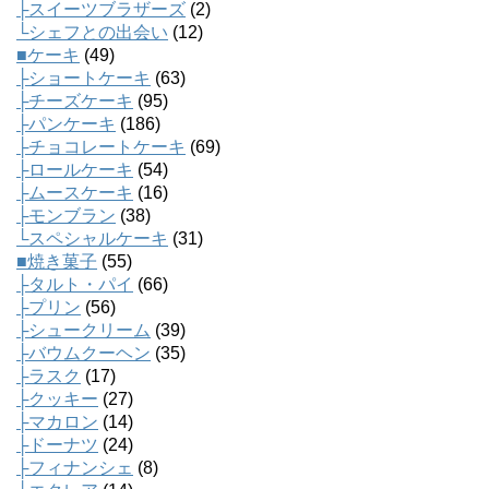
├スイーツブラザーズ
(2)
└シェフとの出会い
(12)
■ケーキ
(49)
├ショートケーキ
(63)
├チーズケーキ
(95)
├パンケーキ
(186)
├チョコレートケーキ
(69)
├ロールケーキ
(54)
├ムースケーキ
(16)
├モンブラン
(38)
└スペシャルケーキ
(31)
■焼き菓子
(55)
├タルト・パイ
(66)
├プリン
(56)
├シュークリーム
(39)
├バウムクーヘン
(35)
├ラスク
(17)
├クッキー
(27)
├マカロン
(14)
├ドーナツ
(24)
├フィナンシェ
(8)