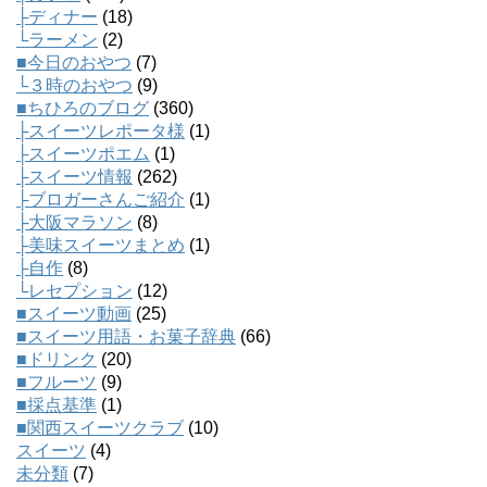
├ディナー
(18)
└ラーメン
(2)
■今日のおやつ
(7)
└３時のおやつ
(9)
■ちひろのブログ
(360)
├スイーツレポータ様
(1)
├スイーツポエム
(1)
├スイーツ情報
(262)
├ブロガーさんご紹介
(1)
├大阪マラソン
(8)
├美味スイーツまとめ
(1)
├自作
(8)
└レセプション
(12)
■スイーツ動画
(25)
■スイーツ用語・お菓子辞典
(66)
■ドリンク
(20)
■フルーツ
(9)
■採点基準
(1)
■関西スイーツクラブ
(10)
スイーツ
(4)
未分類
(7)