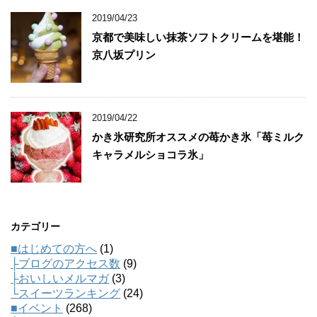
2019/04/23
京都で美味しい抹茶ソフトクリームを堪能！
京八坂プリン
2019/04/22
かき氷研究所オススメの苺かき氷「苺ミルク
キャラメルショコラ氷」
カテゴリー
■はじめての方へ
(1)
├ブログのアクセス数
(9)
├おいしいメルマガ
(3)
└スイーツランキング
(24)
■イベント
(268)