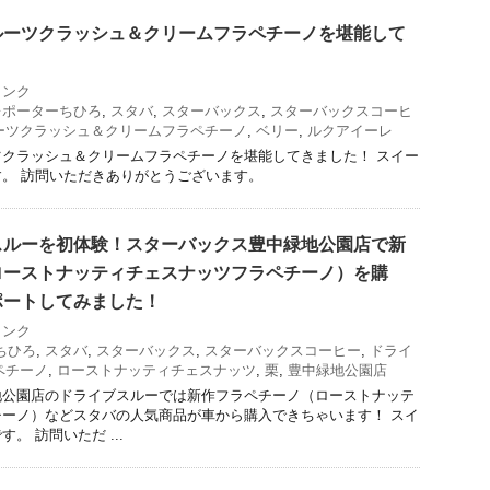
ルーツクラッシュ＆クリームフラペチーノを堪能して
リンク
レポーターちひろ
,
スタバ
,
スターバックス
,
スターバックスコーヒ
ーツクラッシュ＆クリームフラペチーノ
,
ベリー
,
ルクアイーレ
クラッシュ＆クリームフラペチーノを堪能してきました！ スイー
。 訪問いただきありがとうございます。
スルーを初体験！スターバックス豊中緑地公園店で新
ローストナッティチェスナッツフラペチーノ）を購
ポートしてみました！
リンク
ちひろ
,
スタバ
,
スターバックス
,
スターバックスコーヒー
,
ドライ
ペチーノ
,
ローストナッティチェスナッツ
,
栗
,
豊中緑地公園店
地公園店のドライブスルーでは新作フラペチーノ（ローストナッテ
ーノ）などスタバの人気商品が車から購入できちゃいます！ スイ
。 訪問いただ ...