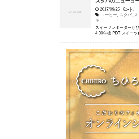
スタバのニューヨ
2017/09/25
-
├チ
コーヒー
,
スタバ
,
ス
キ
スイーツレポーターちひろさん(@
4:00午後 PDT スイ