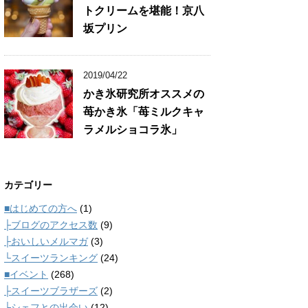
トクリームを堪能！京八
坂プリン
2019/04/22
かき氷研究所オススメの
苺かき氷「苺ミルクキャ
ラメルショコラ氷」
カテゴリー
■はじめての方へ
(1)
├ブログのアクセス数
(9)
├おいしいメルマガ
(3)
└スイーツランキング
(24)
■イベント
(268)
├スイーツブラザーズ
(2)
└シェフとの出会い
(12)