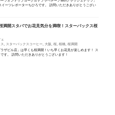
ーツオントップヨーグルトフラペチーノwithクラッシュナッツ」
スイーツレポーターちひろです。 訪問いただきありがとうござい
！桜満開スタバでお花見気分を満喫！スターバックス桜
フェ
クス
,
スターバックスコーヒー
,
大阪
,
桜
,
桜橋
,
桜満開
ラザビル店」は早くも桜満開！いち早くお花見が楽しめます！ ス
です。 訪問いただきありがとうございます！