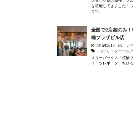
スタバ話題の新作「フル
を堪能してきました！ 
ます。
全国で2店舗のみ
橋プラザビル店
2015/03/13
-
├カ
スタバ
,
スターバッ
スターバックス「桜橋プ
イーツレポーターちひろ