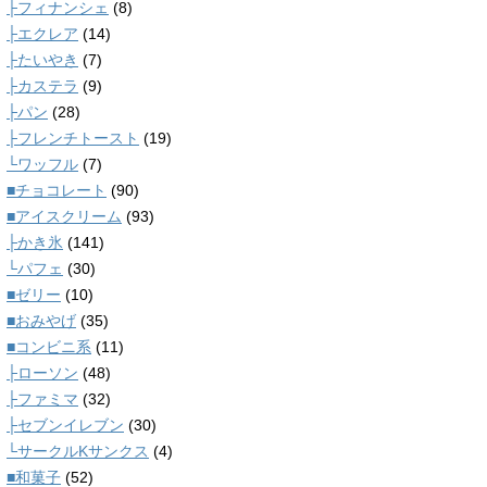
├フィナンシェ
(8)
├エクレア
(14)
├たいやき
(7)
├カステラ
(9)
├パン
(28)
├フレンチトースト
(19)
└ワッフル
(7)
■チョコレート
(90)
■アイスクリーム
(93)
├かき氷
(141)
└パフェ
(30)
■ゼリー
(10)
■おみやげ
(35)
■コンビニ系
(11)
├ローソン
(48)
├ファミマ
(32)
├セブンイレブン
(30)
└サークルKサンクス
(4)
■和菓子
(52)