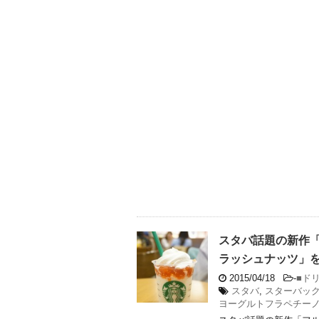
スタバ話題の新作「
ラッシュナッツ」
2015/04/18
-
■ド
スタバ
,
スターバッ
ヨーグルトフラペチー