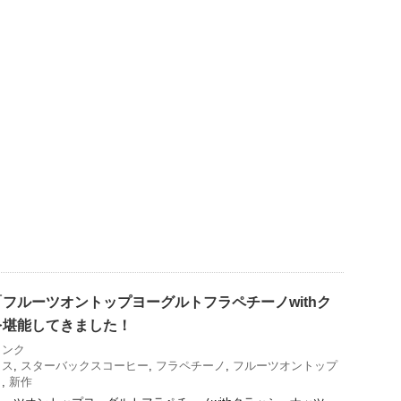
フルーツオントップヨーグルトフラペチーノwithク
を堪能してきました！
リンク
クス
,
スターバックスコーヒー
,
フラペチーノ
,
フルーツオントップ
ノ
,
新作