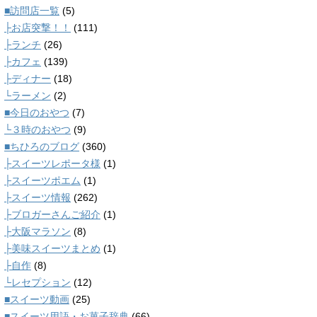
■訪問店一覧
(5)
├お店突撃！！
(111)
├ランチ
(26)
├カフェ
(139)
├ディナー
(18)
└ラーメン
(2)
■今日のおやつ
(7)
└３時のおやつ
(9)
■ちひろのブログ
(360)
├スイーツレポータ様
(1)
├スイーツポエム
(1)
├スイーツ情報
(262)
├ブロガーさんご紹介
(1)
├大阪マラソン
(8)
├美味スイーツまとめ
(1)
├自作
(8)
└レセプション
(12)
■スイーツ動画
(25)
■スイーツ用語・お菓子辞典
(66)