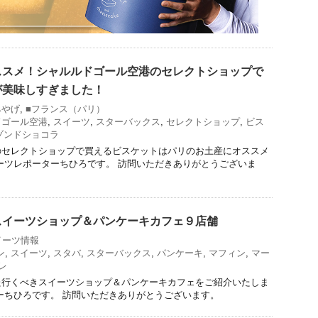
ススメ！シャルルドゴール空港のセレクトショップで
が美味しすぎました！
みやげ
,
■フランス（パリ）
ドゴール空港
,
スイーツ
,
スターバックス
,
セレクトショップ
,
ビス
ゾンドショコラ
のセレクトショップで買えるビスケットはパリのお土産にオススメ
ーツレポーターちひろです。 訪問いただきありがとうございま
スイーツショップ＆パンケーキカフェ９店舗
イーツ情報
ン
,
スイーツ
,
スタバ
,
スターバックス
,
パンケーキ
,
マフィン
,
マー
レ
た行くべきスイーツショップ＆パンケーキカフェをご紹介いたしま
ーちひろです。 訪問いただきありがとうございます。