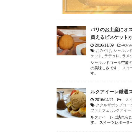
パリのお土産にオ
買えるビスケット
2016/11/09
-
■お
おみやげ
,
シャルル
ケット
,
ラデュレ
,
ラメ
シャルルドゴール空港
の美味しさです！ スイ
す。
ルクアイーレ厳選
2016/04/21
-
├ス
ククルザポップコー
ファカフェ
,
ルクアイー
ルクアイーレに訪れら
す。 スイーツレポータ