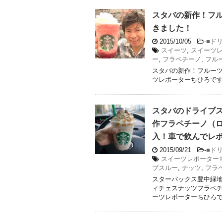
スタバの新作！フ
きました！
2015/10/05
-
■ド
スイーツ
,
スイーツ
ー
,
フラペチーノ
,
フル
スタバの新作！フルーツ
ツレポーターちひろです
スタバのドライブ
作フラペチーノ（
入！車で飲んでレ
2015/09/21
-
■ド
スイーツレポーター
ブスルー
,
ナッツ
,
フラ
スターバックス豊中緑
ィチェスナッツフラペチ
ーツレポーターちひろです