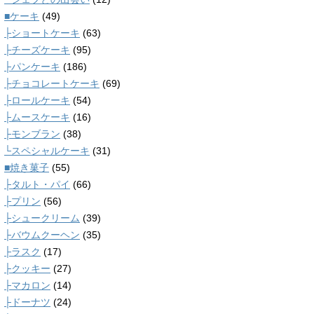
■ケーキ
(49)
├ショートケーキ
(63)
├チーズケーキ
(95)
├パンケーキ
(186)
├チョコレートケーキ
(69)
├ロールケーキ
(54)
├ムースケーキ
(16)
├モンブラン
(38)
└スペシャルケーキ
(31)
■焼き菓子
(55)
├タルト・パイ
(66)
├プリン
(56)
├シュークリーム
(39)
├バウムクーヘン
(35)
├ラスク
(17)
├クッキー
(27)
├マカロン
(14)
├ドーナツ
(24)