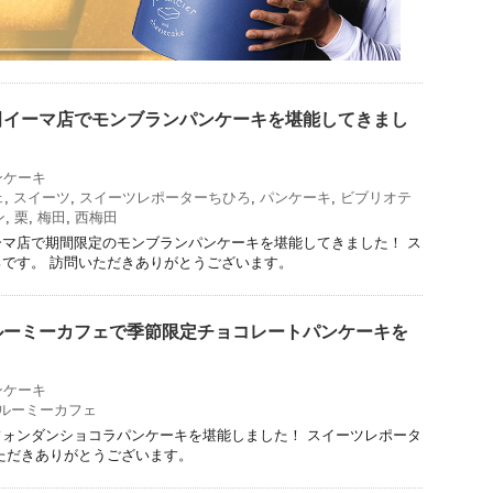
田イーマ店でモンブランパンケーキを堪能してきまし
ンケーキ
ェ
,
スイーツ
,
スイーツレポーターちひろ
,
パンケーキ
,
ビブリオテ
ン
,
栗
,
梅田
,
西梅田
マ店で期間限定のモンブランパンケーキを堪能してきました！ ス
です。 訪問いただきありがとうございます。
ルーミーカフェで季節限定チョコレートパンケーキを
！
ンケーキ
ルーミーカフェ
ォンダンショコラパンケーキを堪能しました！ スイーツレポータ
ただきありがとうございます。