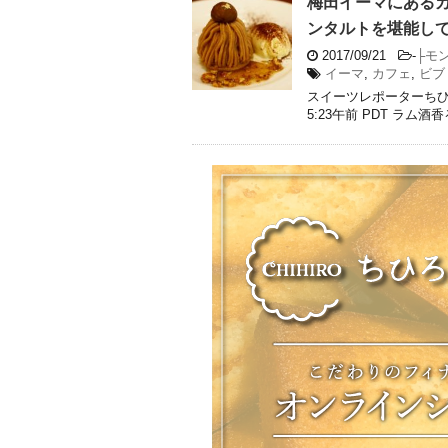
梅田イーマにある
ンタルトを堪能し
2017/09/21
-
├モ
イーマ
,
カフェ
,
ビブ
スイーツレポーターちひろさん(@
5:23午前 PDT ラム