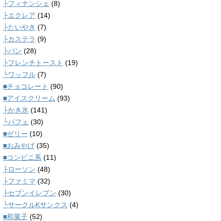
├フィナンシェ
(8)
├エクレア
(14)
├たいやき
(7)
├カステラ
(9)
├パン
(28)
├フレンチトースト
(19)
└ワッフル
(7)
■チョコレート
(90)
■アイスクリーム
(93)
├かき氷
(141)
└パフェ
(30)
■ゼリー
(10)
■おみやげ
(35)
■コンビニ系
(11)
├ローソン
(48)
├ファミマ
(32)
├セブンイレブン
(30)
└サークルKサンクス
(4)
■和菓子
(52)