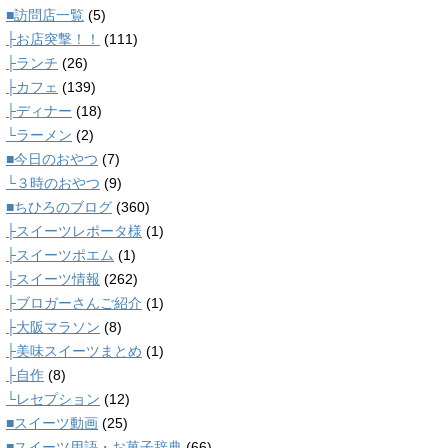
■訪問店一覧
(5)
├お店突撃！！
(111)
├ランチ
(26)
├カフェ
(139)
├ディナー
(18)
└ラーメン
(2)
■今日のおやつ
(7)
└３時のおやつ
(9)
■ちひろのブログ
(360)
├スイーツレポータ様
(1)
├スイーツポエム
(1)
├スイーツ情報
(262)
├ブロガーさんご紹介
(1)
├大阪マラソン
(8)
├美味スイーツまとめ
(1)
├自作
(8)
└レセプション
(12)
■スイーツ動画
(25)
■スイーツ用語・お菓子辞典
(66)