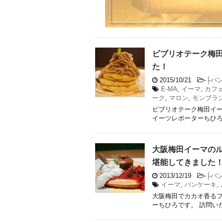
ビブリオテーク梅
た！
2015/10/21
-
├パ
E-MA
,
イーマ
,
カフ
ーク
,
マロン
,
モンブラ
ビブリオテーク梅田イー
イーツレポーターちひろ
大阪梅田イーマの
堪能してきました
2013/12/19
-
├パ
イーマ
,
パンケーキ
,
大阪梅田でカカオ香るフ
ーちひろです。 訪問い