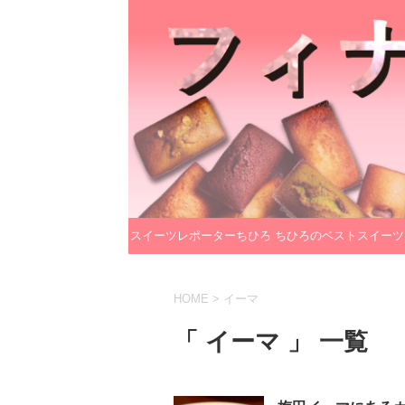
スイーツレポーターちひろ
ちひろのベストスイーツ
のプロフィール
レクション
HOME
>
イーマ
「 イーマ 」 一覧