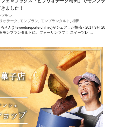
カフェ＆ブックス「ビブリオテーク梅田」でモンブラ
てきました！
ンブラン
リオテーク
,
モンブラン
,
モンブランタルト
,
梅田
sweetsreporterchihiro)がシェアした投稿 - 2017 9月 20
酒香るモンブランタルトに、フォーリンラブ！ スイーツレ ...