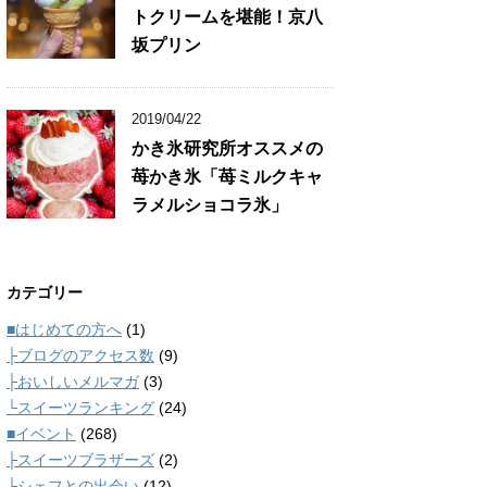
トクリームを堪能！京八
坂プリン
2019/04/22
かき氷研究所オススメの
苺かき氷「苺ミルクキャ
ラメルショコラ氷」
カテゴリー
■はじめての方へ
(1)
├ブログのアクセス数
(9)
├おいしいメルマガ
(3)
└スイーツランキング
(24)
■イベント
(268)
├スイーツブラザーズ
(2)
└シェフとの出会い
(12)