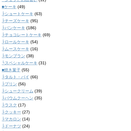
■ケーキ
(49)
├ショートケーキ
(63)
├チーズケーキ
(95)
├パンケーキ
(186)
├チョコレートケーキ
(69)
├ロールケーキ
(54)
├ムースケーキ
(16)
├モンブラン
(38)
└スペシャルケーキ
(31)
■焼き菓子
(55)
├タルト・パイ
(66)
├プリン
(56)
├シュークリーム
(39)
├バウムクーヘン
(35)
├ラスク
(17)
├クッキー
(27)
├マカロン
(14)
├ドーナツ
(24)