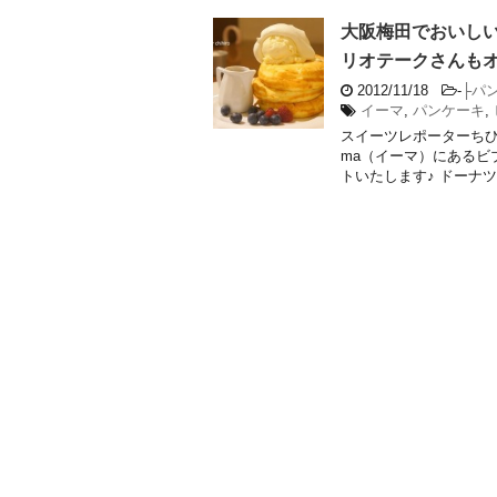
大阪梅田でおいしい
リオテークさんも
2012/11/18
-
├パ
イーマ
,
パンケーキ
,
スイーツレポーターちひ
ma（イーマ）にあるビ
トいたします♪ ドーナツ！