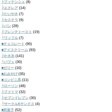
├フィナンシェ
(8)
├エクレア
(14)
├たいやき
(7)
├カステラ
(9)
├パン
(28)
├フレンチトースト
(19)
└ワッフル
(7)
■チョコレート
(90)
■アイスクリーム
(93)
├かき氷
(141)
└パフェ
(30)
■ゼリー
(10)
■おみやげ
(35)
■コンビニ系
(11)
├ローソン
(48)
├ファミマ
(32)
├セブンイレブン
(30)
└サークルKサンクス
(4)
■和菓子
(52)