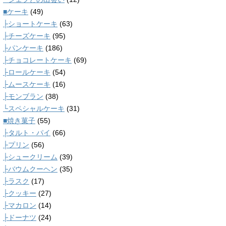
■ケーキ
(49)
├ショートケーキ
(63)
├チーズケーキ
(95)
├パンケーキ
(186)
├チョコレートケーキ
(69)
├ロールケーキ
(54)
├ムースケーキ
(16)
├モンブラン
(38)
└スペシャルケーキ
(31)
■焼き菓子
(55)
├タルト・パイ
(66)
├プリン
(56)
├シュークリーム
(39)
├バウムクーヘン
(35)
├ラスク
(17)
├クッキー
(27)
├マカロン
(14)
├ドーナツ
(24)