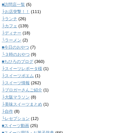
■訪問店一覧
(5)
├お店突撃！！
(111)
├ランチ
(26)
├カフェ
(139)
├ディナー
(18)
└ラーメン
(2)
■今日のおやつ
(7)
└３時のおやつ
(9)
■ちひろのブログ
(360)
├スイーツレポータ様
(1)
├スイーツポエム
(1)
├スイーツ情報
(262)
├ブロガーさんご紹介
(1)
├大阪マラソン
(8)
├美味スイーツまとめ
(1)
├自作
(8)
└レセプション
(12)
■スイーツ動画
(25)
■スイーツ用語・お菓子辞典
(66)