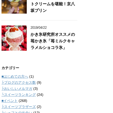
トクリームを堪能！京八
坂プリン
2019/04/22
かき氷研究所オススメの
苺かき氷「苺ミルクキャ
ラメルショコラ氷」
カテゴリー
■はじめての方へ
(1)
├ブログのアクセス数
(9)
├おいしいメルマガ
(3)
└スイーツランキング
(24)
■イベント
(268)
├スイーツブラザーズ
(2)
└シェフとの出会い
(12)