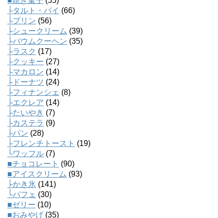
■焼き菓子
(55)
├タルト・パイ
(66)
├プリン
(56)
├シュークリーム
(39)
├バウムクーヘン
(35)
├ラスク
(17)
├クッキー
(27)
├マカロン
(14)
├ドーナツ
(24)
├フィナンシェ
(8)
├エクレア
(14)
├たいやき
(7)
├カステラ
(9)
├パン
(28)
├フレンチトースト
(19)
└ワッフル
(7)
■チョコレート
(90)
■アイスクリーム
(93)
├かき氷
(141)
└パフェ
(30)
■ゼリー
(10)
■おみやげ
(35)