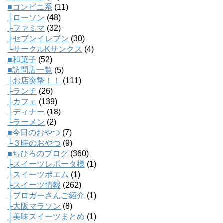
■コンビニ系
(11)
├ローソン
(48)
├ファミマ
(32)
├セブンイレブン
(30)
└サークルKサンクス
(4)
■和菓子
(52)
■訪問店一覧
(5)
├お店突撃！！
(111)
├ランチ
(26)
├カフェ
(139)
├ディナー
(18)
└ラーメン
(2)
■今日のおやつ
(7)
└３時のおやつ
(9)
■ちひろのブログ
(360)
├スイーツレポータ様
(1)
├スイーツポエム
(1)
├スイーツ情報
(262)
├ブロガーさんご紹介
(1)
├大阪マラソン
(8)
├美味スイーツまとめ
(1)