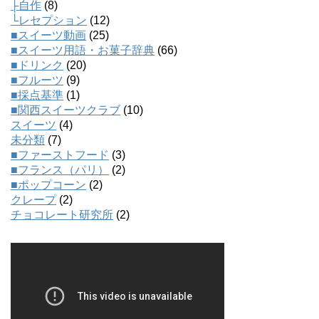
├自作
(8)
└レセプション
(12)
■スイーツ動画
(25)
■スイーツ用語・お菓子辞典
(66)
■ドリンク
(20)
■フルーツ
(9)
■採点基準
(1)
■関西スイーツクラブ
(10)
スイーツ
(4)
未分類
(7)
■ファーストフード
(3)
■フランス（パリ）
(2)
■ポップコーン
(2)
クレープ
(2)
チョコレート研究所
(2)