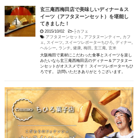
玄三庵西梅田店で美味しいディナー＆ス
イーツ（アフタヌーンセット）を堪能し
てきました！
2015/10/02
-
├カフェ
アフタヌーンセット
,
アフタヌーンティー
,
カフ
ェ
,
スイーツ
,
スイーツレポーターちひろ
,
ディナー
,
ヘルシー
,
ランチ
,
健康
,
梅田
,
玄三庵
,
玄米
大阪梅田で素材にこだわった食事とスイーツを楽し
みたいなら玄三庵西梅田店のディナー＆アフタヌー
ンセットがオススメです！ スイーツレポーターちひ
ろです。 訪問いただきありがとうございます。