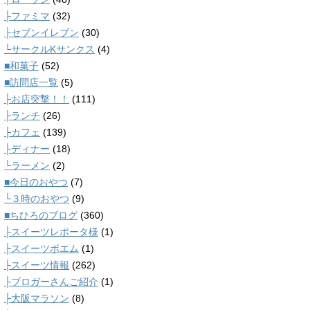
├ファミマ
(32)
├セブンイレブン
(30)
└サークルKサンクス
(4)
■和菓子
(52)
■訪問店一覧
(5)
├お店突撃！！
(111)
├ランチ
(26)
├カフェ
(139)
├ディナー
(18)
└ラーメン
(2)
■今日のおやつ
(7)
└３時のおやつ
(9)
■ちひろのブログ
(360)
├スイーツレポータ様
(1)
├スイーツポエム
(1)
├スイーツ情報
(262)
├ブロガーさんご紹介
(1)
├大阪マラソン
(8)