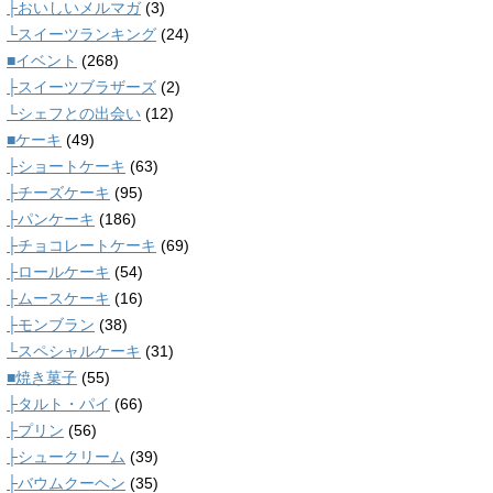
├おいしいメルマガ
(3)
└スイーツランキング
(24)
■イベント
(268)
├スイーツブラザーズ
(2)
└シェフとの出会い
(12)
■ケーキ
(49)
├ショートケーキ
(63)
├チーズケーキ
(95)
├パンケーキ
(186)
├チョコレートケーキ
(69)
├ロールケーキ
(54)
├ムースケーキ
(16)
├モンブラン
(38)
└スペシャルケーキ
(31)
■焼き菓子
(55)
├タルト・パイ
(66)
├プリン
(56)
├シュークリーム
(39)
├バウムクーヘン
(35)