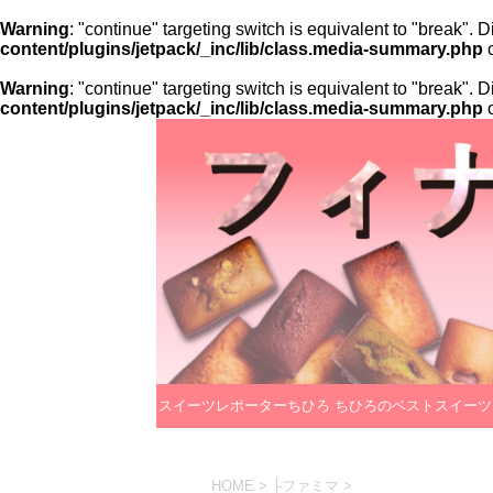
Warning
: "continue" targeting switch is equivalent to "break".
content/plugins/jetpack/_inc/lib/class.media-summary.php
o
Warning
: "continue" targeting switch is equivalent to "break".
content/plugins/jetpack/_inc/lib/class.media-summary.php
o
スイーツレポーターちひろ
ちひろのベストスイーツ
のプロフィール
レクション
HOME
>
├ファミマ
>