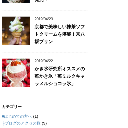
2019/04/23
京都で美味しい抹茶ソフ
トクリームを堪能！京八
坂プリン
2019/04/22
かき氷研究所オススメの
苺かき氷「苺ミルクキャ
ラメルショコラ氷」
カテゴリー
■はじめての方へ
(1)
├ブログのアクセス数
(9)