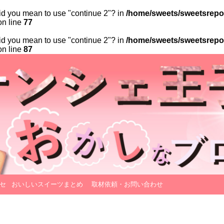
 Did you mean to use "continue 2"? in
/home/sweets/sweetsrepor
n line
77
 Did you mean to use "continue 2"? in
/home/sweets/sweetsrepor
n line
87
セ
おいしいスイーツまとめ
取材依頼・お問い合わせ