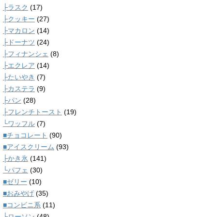
├ラスク
(17)
├クッキー
(27)
├マカロン
(14)
├ドーナツ
(24)
├フィナンシェ
(8)
├エクレア
(14)
├たいやき
(7)
├カステラ
(9)
├パン
(28)
├フレンチトースト
(19)
└ワッフル
(7)
■チョコレート
(90)
■アイスクリーム
(93)
├かき氷
(141)
└パフェ
(30)
■ゼリー
(10)
■おみやげ
(35)
■コンビニ系
(11)
├ローソン
(48)