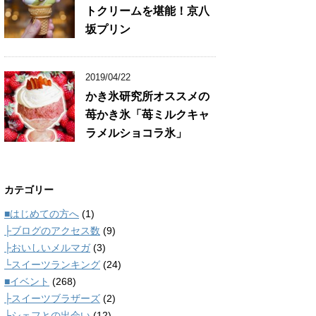
トクリームを堪能！京八
坂プリン
2019/04/22
かき氷研究所オススメの
苺かき氷「苺ミルクキャ
ラメルショコラ氷」
カテゴリー
■はじめての方へ
(1)
├ブログのアクセス数
(9)
├おいしいメルマガ
(3)
└スイーツランキング
(24)
■イベント
(268)
├スイーツブラザーズ
(2)
└シェフとの出会い
(12)