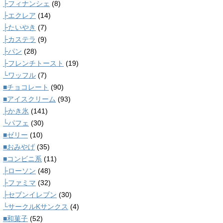
├フィナンシェ
(8)
├エクレア
(14)
├たいやき
(7)
├カステラ
(9)
├パン
(28)
├フレンチトースト
(19)
└ワッフル
(7)
■チョコレート
(90)
■アイスクリーム
(93)
├かき氷
(141)
└パフェ
(30)
■ゼリー
(10)
■おみやげ
(35)
■コンビニ系
(11)
├ローソン
(48)
├ファミマ
(32)
├セブンイレブン
(30)
└サークルKサンクス
(4)
■和菓子
(52)