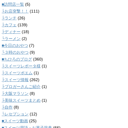
■訪問店一覧
(5)
├お店突撃！！
(111)
├ランチ
(26)
├カフェ
(139)
├ディナー
(18)
└ラーメン
(2)
■今日のおやつ
(7)
└３時のおやつ
(9)
■ちひろのブログ
(360)
├スイーツレポータ様
(1)
├スイーツポエム
(1)
├スイーツ情報
(262)
├ブロガーさんご紹介
(1)
├大阪マラソン
(8)
├美味スイーツまとめ
(1)
├自作
(8)
└レセプション
(12)
■スイーツ動画
(25)
■スイーツ用語・お菓子辞典
(66)