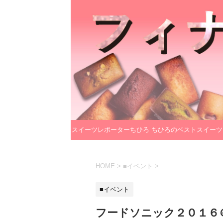
スイーツレポーターちひろ
ちひろのベストスイーツ
のプロフィール
レクション
HOME
>
■イベント
>
■イベント
フードソニック２０１６