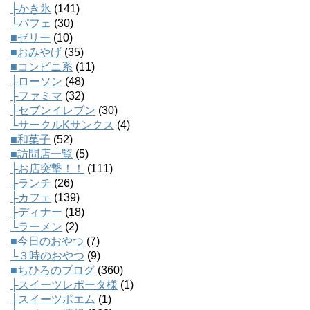
├かき氷
(141)
└パフェ
(30)
■ゼリー
(10)
■おみやげ
(35)
■コンビニ系
(11)
├ローソン
(48)
├ファミマ
(32)
├セブンイレブン
(30)
└サークルKサンクス
(4)
■和菓子
(52)
■訪問店一覧
(5)
├お店突撃！！
(111)
├ランチ
(26)
├カフェ
(139)
├ディナー
(18)
└ラーメン
(2)
■今日のおやつ
(7)
└３時のおやつ
(9)
■ちひろのブログ
(360)
├スイーツレポータ様
(1)
├スイーツポエム
(1)