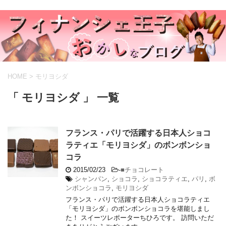
HOME
>
モリヨシダ
「 モリヨシダ 」 一覧
フランス・パリで活躍する日本人ショコ
ラティエ「モリヨシダ」のボンボンショ
コラ
2015/02/23
-
■チョコレート
シャンパン
,
ショコラ
,
ショコラティエ
,
パリ
,
ボ
ンボンショコラ
,
モリヨシダ
フランス・パリで活躍する日本人ショコラティエ
「モリヨシダ」のボンボンショコラを堪能しまし
た！ スイーツレポーターちひろです。 訪問いただ