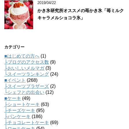
2019/04/22
かき氷研究所オススメの苺かき氷「苺ミルク
キャラメルショコラ氷」
カテゴリー
■はじめての方へ
(1)
├ブログのアクセス数
(9)
├おいしいメルマガ
(3)
└スイーツランキング
(24)
■イベント
(268)
├スイーツブラザーズ
(2)
└シェフとの出会い
(12)
■ケーキ
(49)
├ショートケーキ
(63)
├チーズケーキ
(95)
├パンケーキ
(186)
├チョコレートケーキ
(69)
├ロールケーキ
(54)