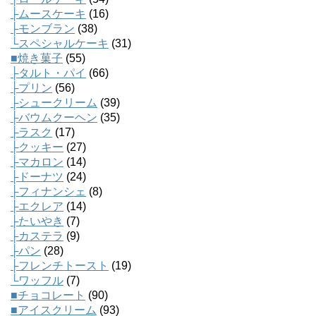
├ムースケーキ
(16)
├モンブラン
(38)
└スペシャルケーキ
(31)
■焼き菓子
(55)
├タルト・パイ
(66)
├プリン
(56)
├シュークリーム
(39)
├バウムクーヘン
(35)
├ラスク
(17)
├クッキー
(27)
├マカロン
(14)
├ドーナツ
(24)
├フィナンシェ
(8)
├エクレア
(14)
├たいやき
(7)
├カステラ
(9)
├パン
(28)
├フレンチトースト
(19)
└ワッフル
(7)
■チョコレート
(90)
■アイスクリーム
(93)