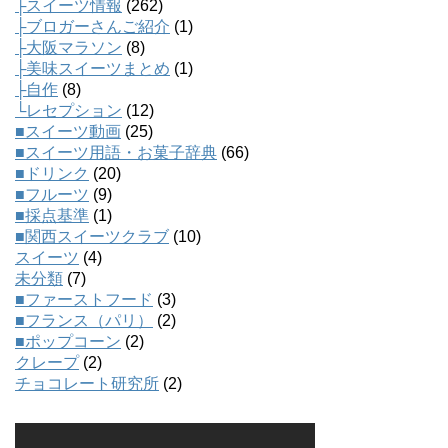
├スイーツ情報
(262)
├ブロガーさんご紹介
(1)
├大阪マラソン
(8)
├美味スイーツまとめ
(1)
├自作
(8)
└レセプション
(12)
■スイーツ動画
(25)
■スイーツ用語・お菓子辞典
(66)
■ドリンク
(20)
■フルーツ
(9)
■採点基準
(1)
■関西スイーツクラブ
(10)
スイーツ
(4)
未分類
(7)
■ファーストフード
(3)
■フランス（パリ）
(2)
■ポップコーン
(2)
クレープ
(2)
チョコレート研究所
(2)