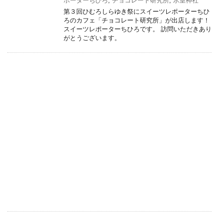
ポーターちひろ
,
チョコレート研究所
,
氷室神社
第３回ひむろしらゆき祭にスイーツレポーターちひ
ろのカフェ「チョコレート研究所」が出店します！
スイーツレポーターちひろです。 訪問いただきあり
がとうございます。