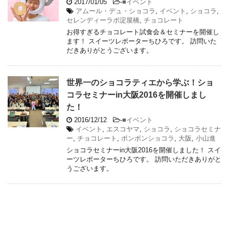
2017/01/05
-
■イベント
アムール・デュ・ショコラ
,
イベント
,
ショコラ
,
セレンディーラボ淀屋橋
,
チョコレート
お得すぎるチョコレート試食会＆セミナーを開催し
ます！ スイーツレポーターちひろです。 訪問いた
だきありがとうございます。
世界一のショコラティエから学ぶ！ショ
コラセミナーin大阪2016を開催しまし
た！
2016/12/12
-
■イベント
イベント
,
エスコヤマ
,
ショコラ
,
ショコラセミナ
ー
,
チョコレート
,
ボンボンショコラ
,
大阪
,
小山進
ショコラセミナーin大阪2016を開催しました！ スイ
ーツレポーターちひろです。 訪問いただきありがと
うございます。