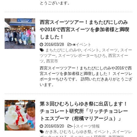
とうございます。
西宮スイーツツアー！まちたびにしのみ
や2016で西宮スイーツを参加者様と満喫
しました！
2016/03/28
-
■イベント
まちたびにしのみや
,
イベント
,
スイーツ
,
スイー
ツツアー
,
スイーツレポーターちひろ
,
西宮スイー
ツ
,
西宮市
西宮スイーツツアー！まちたびにしのみや2016で西
宮スイーツを参加者様と満喫しました！ スイーツレ
ポーターちひろです。 訪問いただきありがとうござ
います。
第３回ひむろしらゆき祭に出店します！
チョコレート研究所「リッチチョコレー
トエスプーマ（柑橘マリアージュ）」
2016/03/20
-
├スイーツ情報
かき氷
,
ひむろしらゆき祭
,
イベント
,
スイーツレ