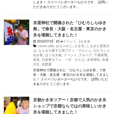
します！ スイーツレポーターちひろです。 訪問い
ただきありがとうございます。
氷室神社で開催された「ひむろしらゆき
祭」で奈良・大阪・名古屋・東京のかき
氷を堪能してきました！
2015/07/19
-
■イベント
,
├かき氷
cocoo cafe
,
おちゃのこ
,
かき氷
,
しもきた茶苑大
山
,
ならまち菓子工房プティ・マルシェ
,
ひむろしら
ゆき祭
,
ほうせき箱
,
イベント
,
デルベア
,
千壽茶寮
,
奈良
,
日本茶カフェ 一日 ひとひ
,
氷室神社
,
氷屋
川久
,
絵図屋
氷室神社で開催された「ひむろしらゆき祭」で奈
良・大阪・名古屋・東京のかき氷を堪能してきまし
た！ スイーツレポーターちひろです。 訪問いただ
きありがとうございます。
京都かき氷ツアー！京都で人気のかき氷
ショップで京都ならではの美味しいかき
氷を堪能してきました！