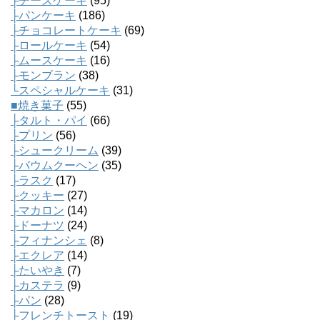
├チーズケーキ
(95)
├パンケーキ
(186)
├チョコレートケーキ
(69)
├ロールケーキ
(54)
├ムースケーキ
(16)
├モンブラン
(38)
└スペシャルケーキ
(31)
■焼き菓子
(55)
├タルト・パイ
(66)
├プリン
(56)
├シュークリーム
(39)
├バウムクーヘン
(35)
├ラスク
(17)
├クッキー
(27)
├マカロン
(14)
├ドーナツ
(24)
├フィナンシェ
(8)
├エクレア
(14)
├たいやき
(7)
├カステラ
(9)
├パン
(28)
├フレンチトースト
(19)