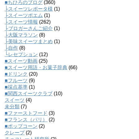
■ちひろのブログ
(360)
├スイーツレポータ様
(1)
├スイーツポエム
(1)
├スイーツ情報
(262)
├ブロガーさんご紹介
(1)
├大阪マラソン
(8)
├美味スイーツまとめ
(1)
├自作
(8)
└レセプション
(12)
■スイーツ動画
(25)
■スイーツ用語・お菓子辞典
(66)
■ドリンク
(20)
■フルーツ
(9)
■採点基準
(1)
■関西スイーツクラブ
(10)
スイーツ
(4)
未分類
(7)
■ファーストフード
(3)
■フランス（パリ）
(2)
■ポップコーン
(2)
クレープ
(2)