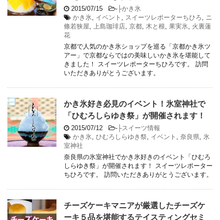
2015/07/15
-
├かき氷
かき氷
,
イベント
,
スイーツレポーターちひろ
,
ニ
條若狭屋
,
上島珈琲店
,
京都
,
木と根
,
果実氷
,
火裏蓮
花
京都で人気のかき氷ショップを巡る「京都かき氷ツ
アー」で京都ならではの美味しいかき氷を堪能して
きました！ スイーツレポーターちひろです。 訪問
いただきありがとうございます。
かき氷好き必見のイベント！氷室神社で
「ひむろしらゆき祭」が開催されます！
2015/07/12
-
├スイーツ情報
かき氷
,
ひむろしらゆき祭
,
イベント
,
奈良県
,
氷
室神社
奈良県の氷室神社でかき氷好きのイベント「ひむろ
しらゆき祭」が開催されます！ スイーツレポーター
ちひろです。 訪問いただきありがとうございます。
チーズケーキマニアが厳選したチーズケ
ーキ５品を堪能するテイスティングセミ