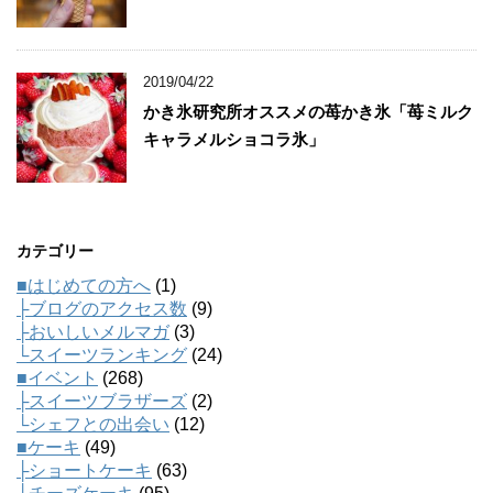
2019/04/22
かき氷研究所オススメの苺かき氷「苺ミルク
キャラメルショコラ氷」
カテゴリー
■はじめての方へ
(1)
├ブログのアクセス数
(9)
├おいしいメルマガ
(3)
└スイーツランキング
(24)
■イベント
(268)
├スイーツブラザーズ
(2)
└シェフとの出会い
(12)
■ケーキ
(49)
├ショートケーキ
(63)