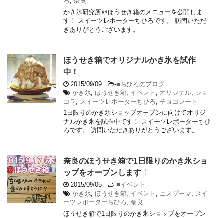
ろ
,
奈良
かき氷研究所＠ほうせき箱のメニューを公開しま
す！ スイーツレポーターちひろです。 訪問いただ
きありがとうございます。
ほうせき箱でオリジナルかき氷を試作
中！
2015/09/09
-
■ちひろのブログ
かき氷
,
ほうせき箱
,
イベント
,
オリジナル
,
ショ
コラ
,
スイーツレポーターちひろ
,
チョコレート
1日限りのかき氷ショップオープンに向けてオリジ
ナルかき氷を試作中です！ スイーツレポーターちひ
ろです。 訪問いただきありがとうございます。
奈良のほうせき箱で1日限りのかき氷ショ
ップをオープンします！
2015/09/05
-
■イベント
かき氷
,
ほうせき箱
,
イベント
,
エスプーマ
,
スイ
ーツレポーターちひろ
,
奈良
ほうせき箱で1日限りのかき氷ショップをオープン