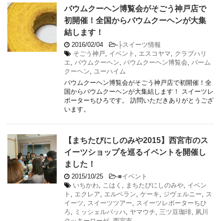
バウムクーヘン博覧会がそごう神戸店で
初開催！全国からバウムクーヘンが大集
結します！
2016/02/04
-
├スイーツ情報
そごう神戸
,
イベント
,
エスコヤマ
,
クラブハリ
エ
,
バウムクーヘン
,
バウムクーヘン博覧会
,
バーム
クーヘン
,
ユーハイム
バウムクーヘン博覧会がそごう神戸店で初開催！全
国からバウムクーヘンが大集結します！ スイーツレ
ポーターちひろです。 訪問いただきありがとうござ
います。
【まちたびにしのみや2015】西宮市のス
イーツショップを巡るイベントを開催し
ました！
2015/10/25
-
■イベント
いちかわ
,
こはく
,
まちたびにしのみや
,
イベン
ト
,
エクレア
,
エルベラン
,
ケーキ
,
ジヴェルニー
,
ス
イーツ
,
スイーツツアー
,
スイーツレポーターちひ
ろ
,
ミッシェルバッハ
,
ヤマウチ
,
三ツ豆珈琲
,
夙川
クッキーローゼ
,
西宮市