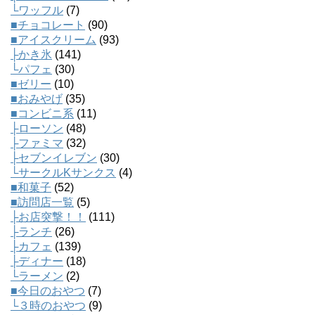
└ワッフル
(7)
■チョコレート
(90)
■アイスクリーム
(93)
├かき氷
(141)
└パフェ
(30)
■ゼリー
(10)
■おみやげ
(35)
■コンビニ系
(11)
├ローソン
(48)
├ファミマ
(32)
├セブンイレブン
(30)
└サークルKサンクス
(4)
■和菓子
(52)
■訪問店一覧
(5)
├お店突撃！！
(111)
├ランチ
(26)
├カフェ
(139)
├ディナー
(18)
└ラーメン
(2)
■今日のおやつ
(7)
└３時のおやつ
(9)