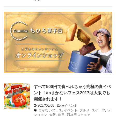
すべて500円で食べれちゃう究極の食イベ
ント！anまかないフェス2017は大阪でも
開催されます！
2017/05/08
-
■イベント
まかないフェス
,
イベント
,
グルメ
,
スイーツ
,
ワ
ンコイン
,
大阪
,
梅田
,
西梅田スクエア