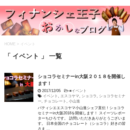
HOME
>
イベント
「 イベント 」 一覧
ショコラセミナーin大阪２０１８を開催し
ます！
2017/12/05
-
■イベント
イベント
,
エスコヤマ
,
ショコラ
,
ショコラセミナ
ー
,
チョコレート
,
小山進
パティシエエスコヤマ小山進シェフ直伝！ショコラ
セミナーin大阪2018を開催します！ スイーツレポー
ターちひろです。 訪問いただきありがとうございま
す。 日本全国のチョコレート（ショコラ）好きの皆
さま ...