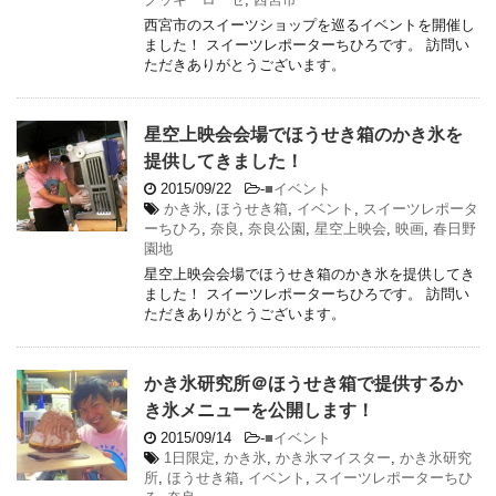
西宮市のスイーツショップを巡るイベントを開催し
ました！ スイーツレポーターちひろです。 訪問い
ただきありがとうございます。
星空上映会会場でほうせき箱のかき氷を
提供してきました！
2015/09/22
-
■イベント
かき氷
,
ほうせき箱
,
イベント
,
スイーツレポータ
ーちひろ
,
奈良
,
奈良公園
,
星空上映会
,
映画
,
春日野
園地
星空上映会会場でほうせき箱のかき氷を提供してき
ました！ スイーツレポーターちひろです。 訪問い
ただきありがとうございます。
かき氷研究所＠ほうせき箱で提供するか
き氷メニューを公開します！
2015/09/14
-
■イベント
1日限定
,
かき氷
,
かき氷マイスター
,
かき氷研究
所
,
ほうせき箱
,
イベント
,
スイーツレポーターちひ