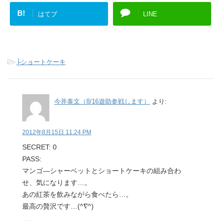
B!
はてブ
LINE
-
├ショートケーキ
今井泰文（8/16遊助参戦します）
より:
2012年8月15日 11:24 PM
SECRET: 0
PASS:
マンゴ―シャーベットとショートケーキの組み合わ
せ、気になります…。
あの紅茶を飲みながら食べたら…。
最高の贅沢です…(^∇^)