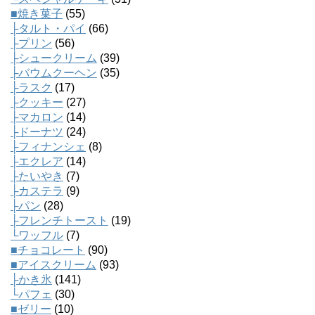
■焼き菓子
(55)
├タルト・パイ
(66)
├プリン
(56)
├シュークリーム
(39)
├バウムクーヘン
(35)
├ラスク
(17)
├クッキー
(27)
├マカロン
(14)
├ドーナツ
(24)
├フィナンシェ
(8)
├エクレア
(14)
├たいやき
(7)
├カステラ
(9)
├パン
(28)
├フレンチトースト
(19)
└ワッフル
(7)
■チョコレート
(90)
■アイスクリーム
(93)
├かき氷
(141)
└パフェ
(30)
■ゼリー
(10)