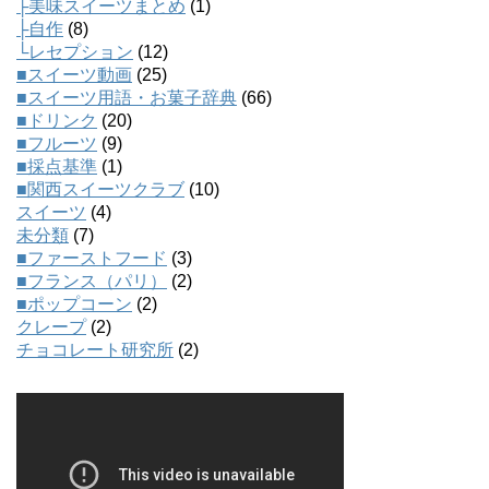
├美味スイーツまとめ
(1)
├自作
(8)
└レセプション
(12)
■スイーツ動画
(25)
■スイーツ用語・お菓子辞典
(66)
■ドリンク
(20)
■フルーツ
(9)
■採点基準
(1)
■関西スイーツクラブ
(10)
スイーツ
(4)
未分類
(7)
■ファーストフード
(3)
■フランス（パリ）
(2)
■ポップコーン
(2)
クレープ
(2)
チョコレート研究所
(2)