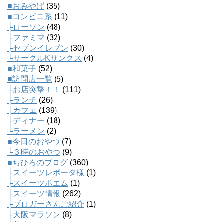
■おみやげ
(35)
■コンビニ系
(11)
├ローソン
(48)
├ファミマ
(32)
├セブンイレブン
(30)
└サークルKサンクス
(4)
■和菓子
(52)
■訪問店一覧
(5)
├お店突撃！！
(111)
├ランチ
(26)
├カフェ
(139)
├ディナー
(18)
└ラーメン
(2)
■今日のおやつ
(7)
└３時のおやつ
(9)
■ちひろのブログ
(360)
├スイーツレポータ様
(1)
├スイーツポエム
(1)
├スイーツ情報
(262)
├ブロガーさんご紹介
(1)
├大阪マラソン
(8)