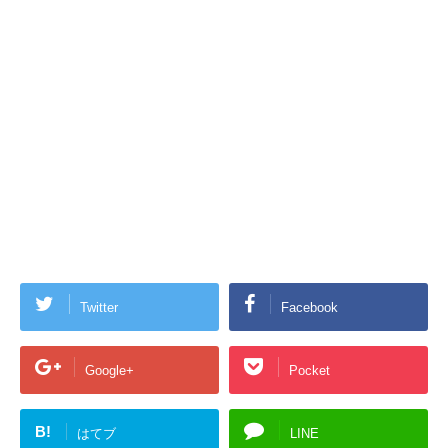
Twitter
Facebook
Google+
Pocket
B!
はてブ
LINE