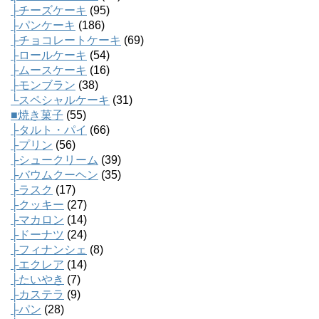
├チーズケーキ
(95)
├パンケーキ
(186)
├チョコレートケーキ
(69)
├ロールケーキ
(54)
├ムースケーキ
(16)
├モンブラン
(38)
└スペシャルケーキ
(31)
■焼き菓子
(55)
├タルト・パイ
(66)
├プリン
(56)
├シュークリーム
(39)
├バウムクーヘン
(35)
├ラスク
(17)
├クッキー
(27)
├マカロン
(14)
├ドーナツ
(24)
├フィナンシェ
(8)
├エクレア
(14)
├たいやき
(7)
├カステラ
(9)
├パン
(28)