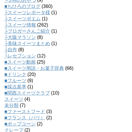
└３時のおやつ
(9)
■ちひろのブログ
(360)
├スイーツレポータ様
(1)
├スイーツポエム
(1)
├スイーツ情報
(262)
├ブロガーさんご紹介
(1)
├大阪マラソン
(8)
├美味スイーツまとめ
(1)
├自作
(8)
└レセプション
(12)
■スイーツ動画
(25)
■スイーツ用語・お菓子辞典
(66)
■ドリンク
(20)
■フルーツ
(9)
■採点基準
(1)
■関西スイーツクラブ
(10)
スイーツ
(4)
未分類
(7)
■ファーストフード
(3)
■フランス（パリ）
(2)
■ポップコーン
(2)
クレープ
(2)