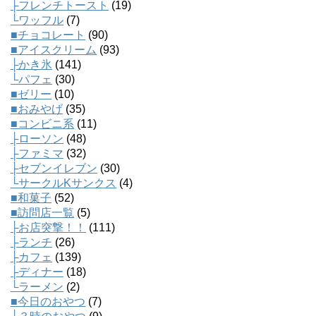
├フレンチトースト
(19)
└ワッフル
(7)
■チョコレート
(90)
■アイスクリーム
(93)
├かき氷
(141)
└パフェ
(30)
■ゼリー
(10)
■おみやげ
(35)
■コンビニ系
(11)
├ローソン
(48)
├ファミマ
(32)
├セブンイレブン
(30)
└サークルKサンクス
(4)
■和菓子
(52)
■訪問店一覧
(5)
├お店突撃！！
(111)
├ランチ
(26)
├カフェ
(139)
├ディナー
(18)
└ラーメン
(2)
■今日のおやつ
(7)