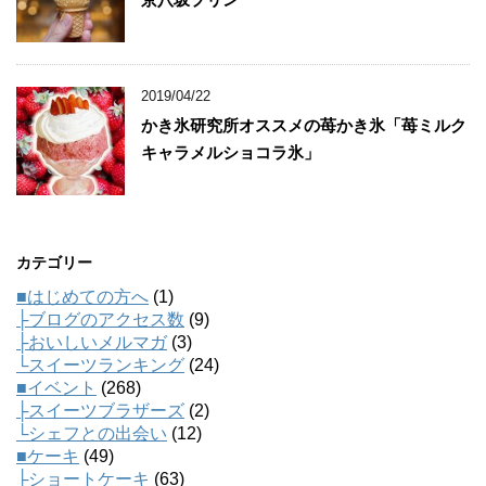
2019/04/22
かき氷研究所オススメの苺かき氷「苺ミルク
キャラメルショコラ氷」
カテゴリー
■はじめての方へ
(1)
├ブログのアクセス数
(9)
├おいしいメルマガ
(3)
└スイーツランキング
(24)
■イベント
(268)
├スイーツブラザーズ
(2)
└シェフとの出会い
(12)
■ケーキ
(49)
├ショートケーキ
(63)